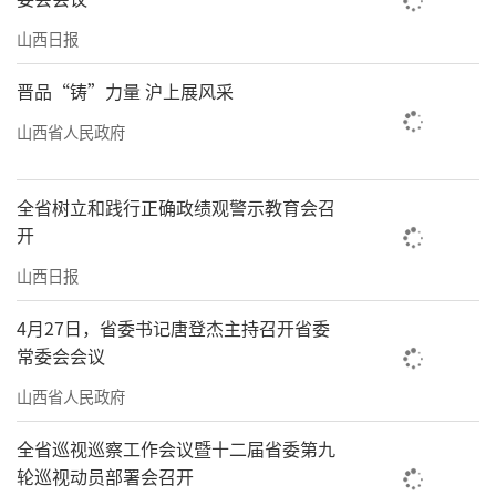
们把这些废弃果木粉碎加工成菌棒，发展起香
山西日报
菇产业。县内形成“苹果—香菇—有机肥—果
晋品“铸”力量 沪上展风采
园”的果菇融合循环模式，即由果木渣制作菌
山西省人民政府
棒种植香菇，再由废弃菌棒制作有机肥还田果
园，形成有机循环。目前，该县香菇种植总规
全省树立和践行正确政绩观警示教育会召
模达到4500万棒，位居全省前列。
开
在清徐县，绿色农业全程机械化种植正有
山西日报
序推进。山西农宜生物科技有限公司在西谷乡
4月27日，省委书记唐登杰主持召开省委
实施了万亩有机旱作玉米种植项目。“亮点是
常委会会议
使用了定制农机和宽窄行种植技术。”该公司
山西省人民政府
董事长郝利杰说，这有助于提升作业效率和改
善玉米通风透光状况。据此，清徐玉米亩产量
全省巡视巡察工作会议暨十二届省委第九
轮巡视动员部署会召开
有望提高至1000公斤，实现产量和品质双提