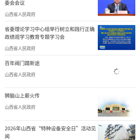
委会会议
圾的“应收尽收、应转尽转”。目前，全区农
山西省人民政府
村垃圾转运量基本实现了与农村常住人口数量
相匹配的目标。
省委理论学习中心组举行树立和践行正确
政绩观学习教育专题学习会
“我们将持续提升乡村发展质量成
山西省人民政府
色。”省农业农村厅乡村建设促进处处长张海
百年阀门踏新途
光表示。针对乡村基础设施历史欠账多、公共
服务差距大等短板弱项，我省还将统筹新型城
山西省人民政府
镇化和乡村全面振兴，加强普惠性、基础性、
兜底性民生建设，推动基础设施建设向乡村延
狮脑山上薪火传
伸覆盖。
山西省人民政府
以厕所这件“小”事为例。“老式旱厕两
2026年山西省“特种设备安全日”活动见
块板一个坑，臭烘烘的，冬天冷，夏天招蚊
闻