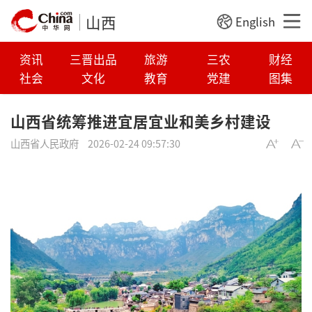
山西
English
资讯
三晋出品
旅游
三农
财经
社会
文化
教育
党建
图集
山西省统筹推进宜居宜业和美乡村建设
山西省人民政府
2026-02-24 09:57:30