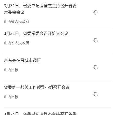
3月31日，省委书记唐登杰主持召开省委
紧密结合。”张海光表示。近年来，我省以三
常委会会议
个一号旅游公路为重点，推动农业与生态观
山西省人民政府
光、健康养生等融合发展。2023年以来，入选
农业农村部乡村休闲旅游精品线路11条，16个
3月31日，省委常委会召开扩大会议
村上榜中国美丽休闲乡村、4个县入选全国休闲
山西省人民政府
农业重点县。
沿太行一号旅游公路长治段漫游，行至平
卢东亮在晋城市调研
顺县虹梯关乡虹霓村。山风裹着泥土和草木的
山西日报
清香扑面而来，一汪碧水赫然眼前。虹霓村位
于虹霓河山边的崖畔之上，背山面水，从村子
省委统一战线工作领导小组召开会议
东侧望去，奔涌的瀑布从悬崖的折断处倾泻而
山西日报
下。“这里山势险峻，悬崖建村，村边挂
瀑。”来自河北的游客刘伟慕名而来，表示不
3月24日，省委书记唐登杰主持召开省委