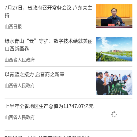
批、整治一批”的梯次化建设路径，做到有标
7月27日，省政府召开常务会议 卢东亮主
杆、促提升、保底线。目前，已建设719个精品
持
示范村、5421个提档升级村，累计占全省乡村
山西日报
总数的32.5%。
绿水青山“云”守护：数字技术绘就美丽
环境向优
山西新画卷
因地制宜搞建设
山西省人民政府
走进大同市云州区任家小村，整洁的院
以青蓝之接力 启晋商之新章
落、硬化的道路、成排的树木映入眼帘。“墙
山西省人民政府
上涂鸦不见了，灯亮了，路畅了，现在走起路
来都心情舒畅。”村民陈玉梅说。她是村里
上半年全省地区生产总值为11747.07亿元
的“星级文明户”，春节期间把自家收拾得十
山西省人民政府
分利落：窗明几净，彩带挂满院内随风而展，
玻璃上的福字红得正艳。