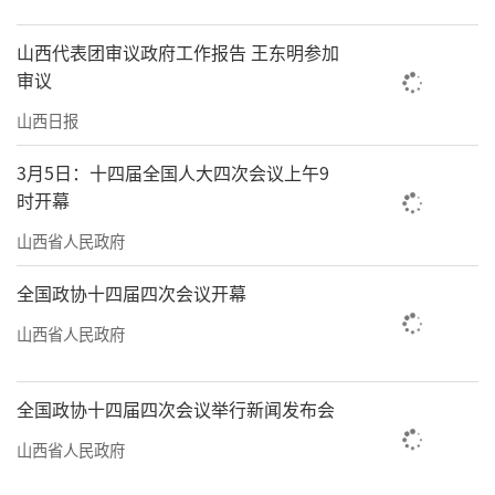
上，化肥农药利用率进一步提高。
山西代表团审议政府工作报告 王东明参加
良好的生态财富如阵阵春风，唤醒了乡村
审议
发展的蓬勃朝气。村容村貌大幅改善，好生态
山西日报
变成“摇钱树”“聚宝盆”。从山水颜值到产
3月5日：十四届全国人大四次会议上午9
业价值再到发展增值，生态产品价值实现的转
时开幕
化路径不断拓宽。对于广袤乡村而言，良好的
山西省人民政府
生态环境是其最大的优势和宝贵财富，这里面
蕴藏着培育新产业新业态的巨大空间。
全国政协十四届四次会议开幕
山西省人民政府
欣喜的是，我省广大农村在加强生态保护
治理的同时，积极推动乡村自然资本加快增
全国政协十四届四次会议举行新闻发布会
值，让良好生态成为乡村全面振兴的支撑点。
各地乡村旅游持续火热，星空经济、露营经
山西省人民政府
济、民宿经济、夜经济等蓬勃发展，不断探索