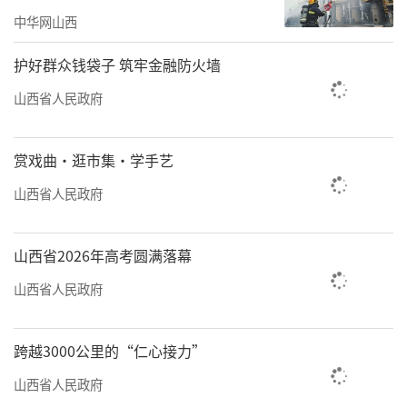
子。”汾西县僧念镇段村村民孟廷晋说，村里
中华网山西
开始改厕时，他第一个报了名。现如今，老孟
家卫生间里装了冲水马桶和洗手池，墙上贴了
护好群众钱袋子 筑牢金融防火墙
瓷砖，还有保暖设施。如厕事微，但关乎农民
山西省人民政府
生活的体面与尊严，是提高农村卫生条件、群
众生活质量的重要一环。
赏戏曲·逛市集·学手艺
为加快美丽乡村建设，临汾市在经济条件
山西省人民政府
较弱的山区县，从环境卫生整治入手，压茬推
进改水改厕、美化亮化等工作。汾西县把推
山西省2026年高考圆满落幕
进“厕所革命”作为一项重要工作，推行“菜
山西省人民政府
单式”改厕，向农户发放改厕“知情同意
书”“明白卡”和改造标准明细单，走出了山
跨越3000公里的“仁心接力”
区县高质量推进农村厕所革命的新路径。
山西省人民政府