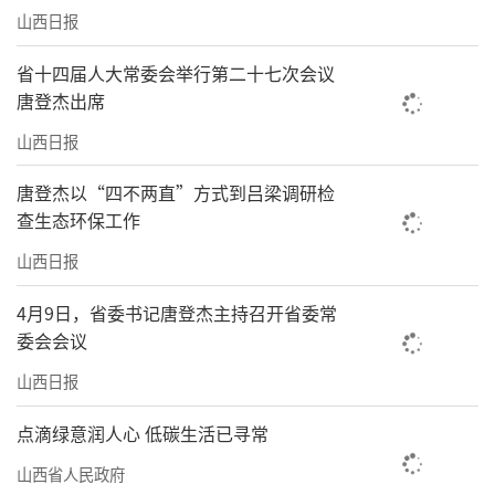
山西日报
升。
省十四届人大常委会举行第二十七次会议
好生态的回报是慷慨的，最明显的是优质
唐登杰出席
农产品的增加。目前，我省已建设沁县、隰县
山西日报
等14个特优农业品牌强县，培育山西小米、山
西陈醋、山西玉露香梨等区域公用品牌，全省
唐登杰以“四不两直”方式到吕梁调研检
绿色有机农产品有效数达2388个，179个农产品
查生态环保工作
入选全国名特优新农产品名录，特优农业品牌
山西日报
影响力持续增强。
4月9日，省委书记唐登杰主持召开省委常
委会会议
山水生财
山西日报
好生态成“聚宝盆”
点滴绿意润人心 低碳生活已寻常
山里有村，村外有山。洞头村是晋城市城
山西省人民政府
区的一个小山村，绿意掩映、古朴宁静，