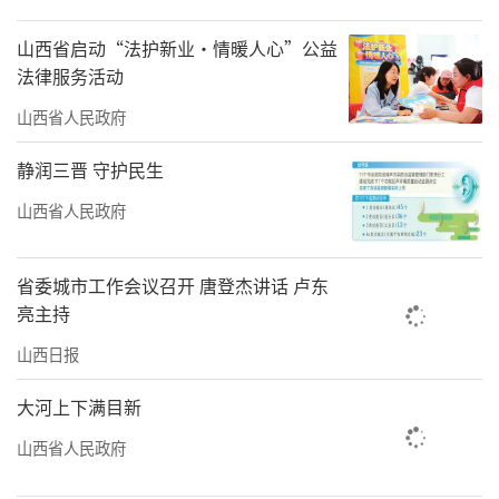
“农村人居环境整治是建设宜居宜业和美
乡村的重要一环。”张海光表示。近年来，我
山西省启动“法护新业·情暖人心”公益
法律服务活动
省农村生活垃圾收运处置体系覆盖自然村比
例、卫生厕所普及率及生活污水治理率进一步
山西省人民政府
提升。“十四五”时期，全省农村生活垃圾收
静润三晋 守护民生
运处置体系覆盖自然村比例超98%。许多村庄
山西省人民政府
实现了从“脏乱差”到“洁净美”的华丽转
身。
省委城市工作会议召开 唐登杰讲话 卢东
产业向绿
亮主持
山西日报
低碳农业正生根
大河上下满目新
今年，中央一号文件将农村生态治理与生
产方式转型结合起来，提出要“推广绿色生产
山西省人民政府
和节水灌溉技术，发展生态低碳农业”。这既