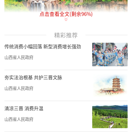
点击查看全文(剩余
96
%)
精彩推荐
平顺县虹霓村的秀美景色。山西日报通讯
传统消费小幅回落 新型消费增长强劲
员摄
山西省人民政府
从清波荡漾的汾河，到烟波浩渺的漳泽
湖；从风光旖旎的风陵渡，到秀逸萦回的乾坤
夯实法治根基 共护三晋文脉
湾……初春时节，行走三晋乡村，一片生机勃
山西省人民政府
勃。
近年来，我省对1.8万个行政村进行全面摸
清凉三晋 消费升温
底，将村庄划分为精品示范村、提档升级村、
山西省人民政府
环境整治村三类，明确“示范一批、提升一