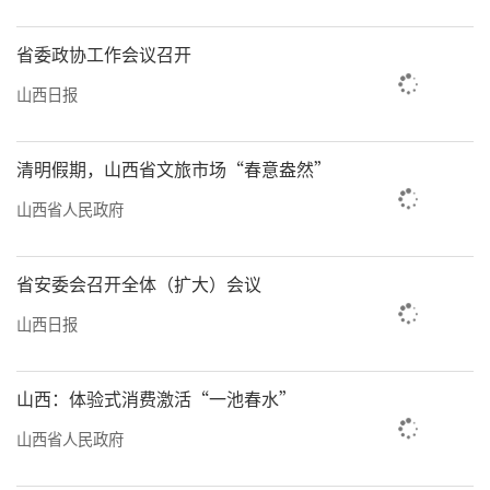
获“山西省美丽休闲乡村”称号。村集体利用
省委政协工作会议召开
这一优势，全力发展康养民宿，租赁村民闲置
房屋进行升级改造、修建林间小木屋，打造特
山西日报
色高端民宿。“民宿修好后，村委会负责代
租，一年5000元，租金5年一调。”村民徐先翠
清明假期，山西省文旅市场“春意盎然”
对村里的老宅院开发利用项目连连点赞。
山西省人民政府
晋城市广大农村正着力加强生态修复，发
省安委会召开全体（扩大）会议
展绿色产业，开发生态旅游。据悉，当地
以“太行一号”乡村振兴示范带为主阵地，坚
山西日报
持“路、景、村、业”一体推进，实施了总投
资307亿元的186个项目，带动739个村，8.1万
山西：体验式消费激活“一池春水”
人返乡就业创业，带富50余万农村人口。
山西省人民政府
“我们要将守护绿水青山与拓宽富民之路