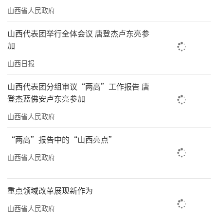
山西省人民政府
近年来，我省深入学习运用“千万工
程”经验，结合地域资源禀赋、文化脉络和产
山西代表团举行全体会议 唐登杰卢东亮参
加
业基础，突出“晋风晋韵”特色，一体推进省
级统筹、县域落实和激发基层活力，构建起全
山西日报
域乡村振兴推进机制，努力打造山西特色宜居
山西代表团分组审议“两高”工作报告 唐
宜业和美乡村。
登杰蓝佛安卢东亮参加
全省农村生态环境持续改善。坚持山水林
山西省人民政府
田湖草沙系统治理，持续推进“两山七河五
“两高”报告中的“山西亮点”
湖”治理和“一泓清水入黄河”生态保护工
山西省人民政府
程，大力实施“三北”工程，打好黄河“几字
弯”攻坚战。推进农业面源污染治理，全省秸
重点领域改革展现新作为
秆综合利用率稳定在90%以上、畜禽粪污资源
山西省人民政府
化利用率达到85%、农膜回收率稳定在85%以