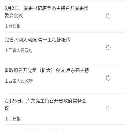
完善利益联结机制，乡亲们的口袋越来越鼓。
3月2日，省委书记唐登杰主持召开省委常
委会会议
（郭慧聪）
山西日报
完善水网大动脉 骨干工程捷报传
责任编辑：李梓涵
山西省人民政府
省政府召开党组（扩大）会议 卢东亮主持
山西省人民政府
2月25日，卢东亮主持召开省政府常务会
议
山西日报