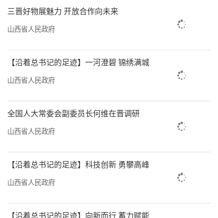
回应了当下环境改善的现实需求，也为乡村可
三晋好物展魅力 开放合作向未来
持续发展打下更牢固的基础。
山西省人民政府
21.9公斤，是十年前我国农作物亩均化肥
【沿着总书记的足迹】一河澄碧 锦绣满城
用量。而山西省也一定程度上存在过量施肥、
盲目施肥的问题，部分地区耕地甚至出现板
山西省人民政府
结、酸化等现象，同时叠加农用地膜“白色污
染”、农业面源污染等农业自身污染。
全国人大常委会副委员长何维在晋调研
山西省人民政府
“农业的底色应该是绿色。”张海光认
为，“大水大肥”“大拆大建”的老路子再难
【沿着总书记的足迹】科技创新 勇攀高峰
为继。现在，我省一些村庄已经实现农业生
产、农村建设、乡村生活生态良性循环，一套
山西省人民政府
绿色低碳循环的经济体系正在形成中。
【沿着总书记的足迹】向新而行 蓄力赋能