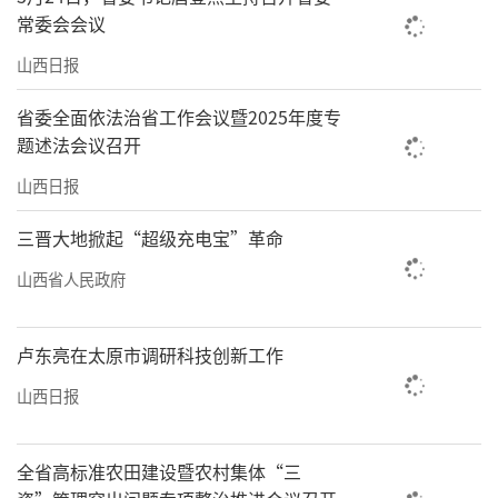
虚此行。作为第二批中国传统村落和第七批国
常委会会议
家级中国历史文化名村，虹霓村有得天独厚的
山西日报
自然和人文历史资源禀赋，收获了乡村旅游带
省委全面依法治省工作会议暨2025年度专
来的红利。据统计，该村全年接待游客超30万
题述法会议召开
人次，旅游收入约600万元。
山西日报
屯留区小南村，一个因水而兴的村庄。小
三晋大地掀起“超级充电宝”革命
南村位于漳泽湖西岸，村中绿树成荫，民宿民
山西省人民政府
居干净整洁。每逢假日，村旁道路上满是挂着
外地牌照的私家车。游客们或在湖边的烧烤区
卢东亮在太原市调研科技创新工作
尽情嬉戏，或在造型别致的星空房里静赏湖光
山西日报
天色，或在健身步道上跑步锻炼。高峰期，小
南村每日接待游客5000余人。
全省高标准农田建设暨农村集体“三
近年来，长治市大力推动农文旅融合发