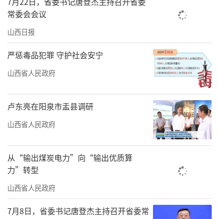
7月22日，省委书记唐登杰主持召开省委
常委会会议
之前的任家小村是出了名的“脏乱差”。
该村养羊户多，羊群每天进出村子，附近草木
山西日报
被啃食殆尽，到处都是羊粪。夏天的时候，蚊
严惩毒品犯罪 守护社会安宁
虫特别多，有的村民因此患上肝炎、痢疾等疾
山西省人民政府
病。对此，任家小村积极行动，开展人居环境
整治，号召全体村民清理自家院落和门前卫
卢东亮在阳泉市盂县调研
生，组建清洁队伍，进行常态化环境管理。现
山西省人民政府
在，村子变了样，街头巷尾干净整洁。
云州区以垃圾治理“小切口”，推动人居
从“输出煤炭电力”向“输出优质算
环境“大改善”。经过多轮集中整治，全区累
力”转型
计清理积存垃圾6.4万吨，取缔了27个垃圾填埋
山西省人民政府
点，用垃圾箱替代183个露天垃圾池。建立长效
7月8日，省委书记唐登杰主持召开省委常
机制，村、乡、区三级协同发力，实现农村垃