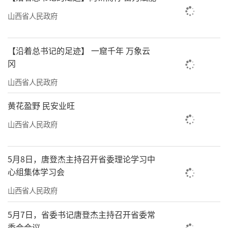
万荣县南张乡李家村有个现代化苹果种植
山西省人民政府
基地，叫英春家庭农场。“我们自成立以来，
就以‘生态化种植、标准化管理’为发展方
【沿着总书记的足迹】 一窟千年 万象云
向。”农场主闫英春说，目前已构建起“以果
冈
养猪—以粪肥田”的良性循环模式。每年，农场
山西省人民政府
员工会在园内养殖200余头生猪与杜泊羊，进行
生态种养。这条“以畜促果、以果促畜”的生
黄花盈野 民安业旺
态农业链条，有效改善了果园土壤有机质贫瘠
山西省人民政府
的问题，减少了化学肥料的施用量，生产出的
绿色水果更是凭借优良口感赢得了市场青睐。
5月8日，唐登杰主持召开省委理论学习中
心组集体学习会
万荣县作为农业大县，有42万亩水果，每
山西省人民政府
年产生2亿多公斤的废弃果木。“以前要么焚烧
要么丢弃，既污染环境又浪费资源。”该县蔬
5月7日，省委书记唐登杰主持召开省委常
菜产业发展中心主任谢建鹏表示。现在，农户
委会会议