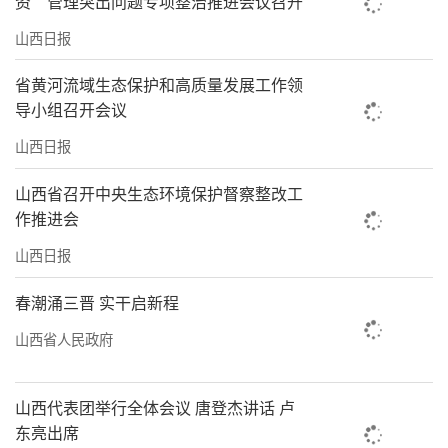
资”管理突出问题专项整治推进会议召开
展，共打造12条乡村旅游线路和100个精品景
山西日报
点，带动27.5万人增收致富。
省黄河流域生态保护和高质量发展工作领
“我们要推进生态共富，让广大群众同享
导小组召开会议
田园之美。”张海光介绍，我省农业农村相关
山西日报
部门还将结合不同村庄的地域区位、资源禀赋
山西省召开中央生态环境保护督察整改工
等基础条件，培育壮大乡村特色产业，推动农
作推进会
村一二三产深度融合，激发产业带动型、生态
山西日报
康养型、农文旅融合型、传统村落保护利用型
等一批美丽宜居乡村的更大内生动力。
春潮涌三晋 实干启新程
山西省人民政府
（郭慧聪）
记者手记
山西代表团举行全体会议 唐登杰讲话 卢
拓宽生态产品价值实现路径
东亮出席