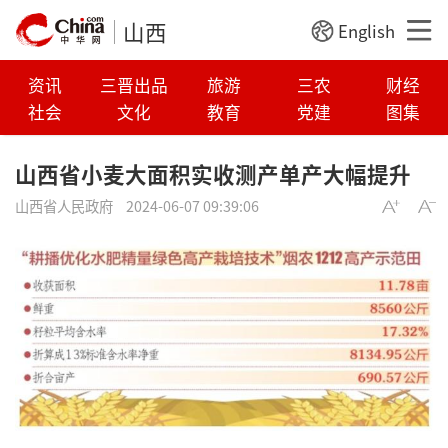
山西
English
资讯
三晋出品
旅游
三农
财经
社会
文化
教育
党建
图集
山西省小麦大面积实收测产单产大幅提升
山西省人民政府
2024-06-07 09:39:06