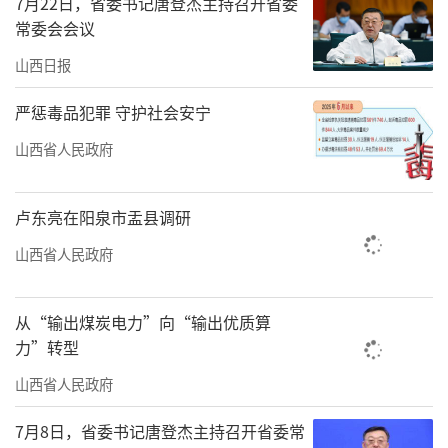
7月22日，省委书记唐登杰主持召开省委
10亩以上，较之前的测产面积3亩多要大得多，
常委会会议
而且成方连片，这是一个“从专家试验田到百
山西日报
姓生产田”的新的跨越，达到这个产量相当可
观。“现在小麦的平均产量在每亩400公斤左
严惩毒品犯罪 守护社会安宁
右，今天测产的小麦产量高出290公斤，就说明
山西省人民政府
这项技术在大面积单产提升方面的价值。实践
证明，选好品种并采用好的耕作措施，再加上
卢东亮在阳泉市盂县调研
这套好技术把耕、种、播融为一体，把水、肥
山西省人民政府
精量调控，大面积单产提升一定能够实
现。”王振林在现场接受采访时说。
从“输出煤炭电力”向“输出优质算
力”转型
董村农场负责人郭运杰介绍说：“这块地
是盐碱地，在农场也属下等地，能有这样的产
山西省人民政府
量真是没想到。再加上夏玉米的产量，这块地
7月8日，省委书记唐登杰主持召开省委常