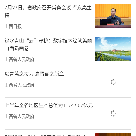
采用德国雷肯小麦播种机密行稀播。返青后、
7月27日，省政府召开常务会议 卢东亮主
拔节期、灌浆期均采用水肥一体化滴灌方式精
持
准给水给肥，中后期进行病虫害防治，灌浆期
山西日报
喷施植物生长调节剂增强抗逆性、促进粒重增
加。
绿水青山“云”守护：数字技术绘就美丽
山西新画卷
测产专家组按照《全国粮食高产创建测产
山西省人民政府
验收办法（试行）》，进行清仓、丈量田块、
以青蓝之接力 启晋商之新章
过磅称重、测定籽粒含水率、去杂等程序，收
获面积11.78亩，鲜重8560公斤，籽粒平均含水
山西省人民政府
率17.32%，折算成13%标准含水率净重
8134.95公斤，折合亩产690.57公斤。
上半年全省地区生产总值为11747.07亿元
山西省人民政府
农业农村部小麦专家指导组副组长、本次
测产组组长王振林表示，这次实收测产面积在