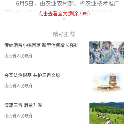
6月5日，由农业农村部、省农业技术推广
服务中心等有关单位专家共同组成专家组对山
点击查看全文(剩余
79
%)
西农业大学研发集成的“耕播优化水肥精量绿
色高产栽培技术”烟农1212高产示范田进行实
精彩推荐
收测产，收获面积11.78亩，折合亩产690.57公
传统消费小幅回落 新型消费增长强劲
斤。
山西省人民政府
当天的测产示范田位于运城市永济市山西
董村农场有限公司，该公司拥有小麦面积约1.7
夯实法治根基 共护三晋文脉
万亩，其中喷灌面积约1.2万亩，滴灌面积约
山西省人民政府
6000亩。山西农业大学高志强教授团队研发集
成的“耕播优化水肥精量绿色高产栽培技
清凉三晋 消费升温
术”核心示范田面积160亩。示范田品种烟农
山西省人民政府
1212，2023年11月7日播种，播量19公斤/亩，