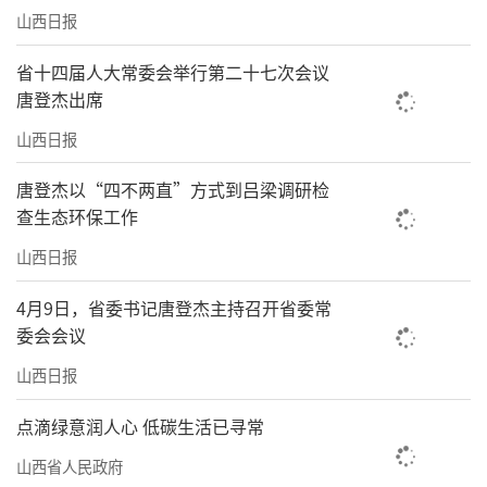
同变得更加高效顺畅。
山西日报
协同发力
省十四届人大常委会举行第二十七次会议
唐登杰出席
谱写城乡融合发展新篇
山西日报
城乡融合的落脚点，是让无论城市居民还
唐登杰以“四不两直”方式到吕梁调研检
是乡村居民，都能享有宜居的环境、完善的服
查生态环保工作
务和发展的机会，建设“各美其美、美美与
山西日报
共”的和美家园。更多人可以在乡村享受到近
似城市的便利，又在城市之外拥有诗意的栖
4月9日，省委书记唐登杰主持召开省委常
居。
委会会议
山西日报
2025年，我省统筹27.3亿元用于乡村建
设，打造了359个精品村和2741个提档升级村。
点滴绿意润人心 低碳生活已寻常
垃圾收运处置体系覆盖了98%的自然村，6.37
山西省人民政府