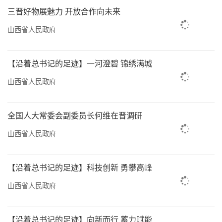
乡邻，农场内60%的就业劳动力为周边农民。
三晋好物展魅力 开放合作向未来
山西省人民政府
如今，这样的人才“回流”正在三晋乡村
形成浪潮。晋城市司徒村，多年在外打工的段
艳波返乡回来开了店铺，入驻六尺巷内经营牛
【沿着总书记的足迹】一河澄碧 锦绣满城
肉丸子面；运城永济，曾在深圳工作的王丹引
山西省人民政府
入社区支持农业模式，搭建起直通城市社区的
蔬果配送网，农户收入增加四成。
全国人大常委会副委员长何维在晋调研
山西省人民政府
打破传统城乡二元结构，促进城乡功能互
补、发展互促，是实现农业农村现代化、推动
共同富裕的关键命题。随着人才回流的还有资
【沿着总书记的足迹】科技创新 勇攀高峰
金、技术以及先进的生产生活模式。2025年，
山西省人民政府
全省城镇居民人均可支配收入44649元，增长
3.7%；农村居民人均可支配收入19766元，增
【沿着总书记的足迹】向新而行 蓄力赋能