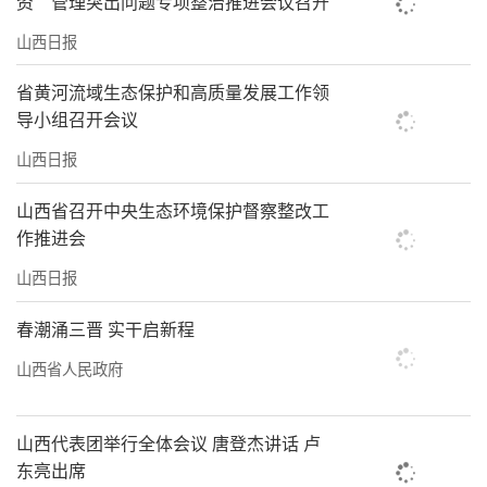
资”管理突出问题专项整治推进会议召开
翻开更加精彩的篇章。
山西日报
（王秀娟）
省黄河流域生态保护和高质量发展工作领
导小组召开会议
受益者说
山西日报
一颗草莓 链接城乡
山西省召开中央生态环境保护督察整改工
晋中市太谷区任村草莓种植户郭钊栢：
作推进会
我种植的草莓，始终坚持绿色无公害标
山西日报
准，通过微信群对接来自全国各地的顾客。一
春潮涌三晋 实干启新程
颗草莓，联通了田园与都市、生产与消费。对
我来说，市场无边界，真诚是桥梁。
山西省人民政府
创业初期，我曾送出近300斤草莓，最终换
山西代表团举行全体会议 唐登杰讲话 卢
来超过80%的回头客。2024年，大棚开放采摘
东亮出席