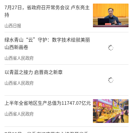
7月27日，省政府召开常务会议 卢东亮主
城镇化战略实施方案（2025—2029年）》《关
持
于进一步深化农村改革扎实推进乡村全面振兴
山西日报
的实施意见》等文件，通过构建优势互补、利
益共享的现代化产业体系，推动城乡产业深度
绿水青山“云”守护：数字技术绘就美丽
山西新画卷
对接，形成“城带乡、乡促城”的发展新格
局。
山西省人民政府
品牌化，成为连接田间地头与城市消费的
以青蓝之接力 启晋商之新章
品质信任纽带。牢记习近平总书记殷殷嘱托，
山西省人民政府
我省将“特”“优”战略深植沃土，持续“强
龙头、补链条、塑品牌”，不断满足城乡人民
上半年全省地区生产总值为11747.07亿元
的需求。2025年，我省5个产品入选全国农业品
山西省人民政府
牌精品培育计划，隰县玉露香梨品牌价值突破
百亿元。全省县级以上龙头企业营收预计超