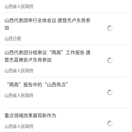
体验，我在田边搭起茶台营造惬意环境。每逢
山西省人民政府
周末，城里的年轻父母带着孩子前来，总会惊
叹：“这不像农田，倒像一处田园客厅！”
山西代表团举行全体会议 唐登杰卢东亮参
加
我经常参加政府部门组织的各种培训，提
山西日报
升种植技术。我们村离山西农大特别近，有时
山西代表团分组审议“两高”工作报告 唐
候也请专家上门指导。多年来，我们坚持严选
登杰蓝佛安卢东亮参加
品质，约30%的次级果直接丢弃，因此常常供
山西省人民政府
不应求。我们的草莓礼盒卖到了北京金融街，
曾创下日销2000盒的纪录。如今，五个大棚年
“两高”报告中的“山西亮点”
销售额超百万元，下一步还计划延伸至冻干草
山西省人民政府
莓加工领域。
（王秀娟整理）
重点领域改革展现新作为
山西省人民政府
责任编辑：李梓涵