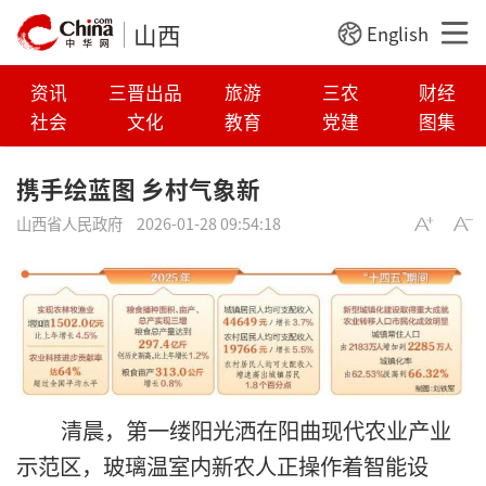
山西
English
资讯
三晋出品
旅游
三农
财经
社会
文化
教育
党建
图集
携手绘蓝图 乡村气象新
山西省人民政府
2026-01-28 09:54:18
清晨，第一缕阳光洒在阳曲现代农业产业
示范区，玻璃温室内新农人正操作着智能设