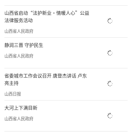
精品景点线路、95个精品景点。乡村的经济价
山西省启动“法护新业·情暖人心”公益
值、生态价值、文化价值被深度唤醒和整合，
法律服务活动
城市人也多了更多的“心灵后花园”。
山西省人民政府
人才还乡
静润三晋 守护民生
激活城乡发展一池春水
山西省人民政府
“我们青松农场，不仅是太原市民心中
的‘诗和远方’，更成为联结城乡、传承文化
省委城市工作会议召开 唐登杰讲话 卢东
的坚实桥梁。”80后吴燕是一名返乡创业者，
亮主持
几年前她离开自己熟悉的领域投身农文旅融合
山西日报
的全新赛道，将位于杏花岭区杨家峪街道马道
坡的一个小型农场改造为如今集生态种植、亲
大河上下满目新
子研学、休闲度假于一体的综合性农文旅园
山西省人民政府
区。在不断发展的过程中，吴燕始终不忘反哺