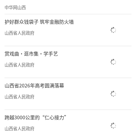
13.1万亩设施农业，不仅保障了城乡居民
中华网山西
的“菜篮子”，也为观光采摘、农事体验提供
护好群众钱袋子 筑牢金融防火墙
了载体。
山西省人民政府
新业态架设起一条城乡对接的快车道。在
太原市亲贤街太航小区的社区团购群里，一份
赏戏曲·逛市集·学手艺
份来自晋中蔬菜基地的订单被接龙；在临汾市
山西省人民政府
云丘山的旅游平台上，精品民宿预订火爆、一
房难求。产业融合催生了多元业态，打破了城
山西省2026年高考圆满落幕
乡产业界限。城市消费需求直接引导农业生
产，乡村的绿色生态、民俗文化直接转化为旅
山西省人民政府
游产品，城乡在供需对接中找到了共赢点。
跨越3000公里的“仁心接力”
2025年，我省6条线路、18个景点入选美丽
山西省人民政府
乡村休闲旅游行推介线路，推出23条休闲农业