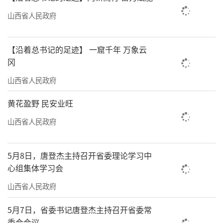
长5.5%。农村居民人均可支配收入增速高出城
山西省人民政府
镇居民1.8个百分点，这背后，正是人才、技
术、理念返乡带来的乘数效应。城乡之间，
【沿着总书记的足迹】 一窟千年 万象云
从“虹吸”到“反哺”的转变悄然发生。
冈
山西省人民政府
这一变化的背后，是我省持续巩固拓展脱
贫攻坚成果、大力发展现代农业带来的磁吸效
黄花盈野 民安业旺
应。2025年，我省监测帮扶机制不断优化，投
山西省人民政府
入衔接资金支持产业项目近5900个，投放小额
信贷19.89亿元，帮助超4万农户发展产业。政
5月8日，唐登杰主持召开省委理论学习中
策的持续赋能，让乡土成为干事创业的热土。
心组集体学习会
全省脱贫劳动力务工规模达108.37万人，完成
山西省人民政府
年度任务的113.94%。许多外出务工者带着技
5月7日，省委书记唐登杰主持召开省委常
能、见识和资金返乡，成为新型经营主体带头
委会会议