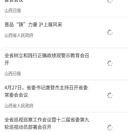
人，带动周边农户共同发展。
山西日报
2025年，全省第一产业固定资产投资这
晋品“铸”力量 沪上展风采
笔“真金白银”不仅投向高标准农田、设施农
山西省人民政府
业，也流向农产品加工、仓储物流和乡村新业
态，有效引导城市资本“下沉”乡村，夯实了
全省树立和践行正确政绩观警示教育会召
融合发展的经济基础。
开
2025年，我省农村各项改革稳步推进，为
山西日报
城乡发展注入持续活力。农村承包地二轮延包
4月27日，省委书记唐登杰主持召开省委
整省试点启动，产权流转交易平台累计成交957
常委会会议
宗，成交金额13.58亿元，沉睡的资源被唤醒。
山西省人民政府
农村集体“三资”监管、农业行政审批等领域
数字化建设走在全国前列。数字技术重塑传统
全省巡视巡察工作会议暨十二届省委第九
轮巡视动员部署会召开
农业的同时，也让城乡间的信息对接、服务协