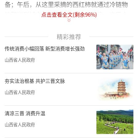
备；午后，从这里采摘的西红柿就通过冷链物
流配送到城市的各个角落；夜幕降临，农民主
点击查看全文(剩余
96
%)
播在线推介家乡特产，远在千里之外的都市白
领持续下单……
精彩推荐
这些生动的场景勾勒出一幅我省城乡融合
传统消费小幅回落 新型消费增长强劲
互动、要素加速流通、产业紧密链接、发展成
山西省人民政府
果共享的新画卷。
夯实法治根基 共护三晋文脉
产业融合
重塑城乡对接价值逻辑
山西省人民政府
城乡融合发展是中国式现代化的必然要
清凉三晋 消费升温
求，坚持城乡融合发展有利于加快推进农业农
山西省人民政府
村现代化。我省立足农业资源禀赋与工业基础
优势，出台《山西省深入推进以人为本的新型