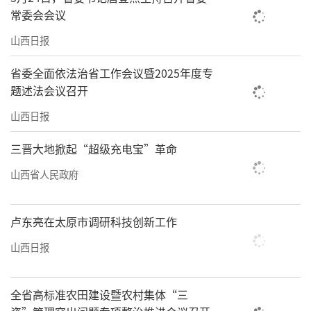
村的多功能综合服务大楼格外热闹。活动室
常委会会议
里，孩子们通过5G网络在上一堂美术课；图书
山西日报
室一角，几个年轻人正在电商平台处理订
单。“现在村里人人享受农村新型合作医疗，
省委全面依法治省工作会议暨2025年度专
题述法会议召开
老年活动中心、教育培训中心近在身边，快递
送到家门口，和城里生活差别越来越小。”大
山西日报
家兴高采烈地说着自己触手可及的福利，脸上
三晋大地掀起“超级充电宝”革命
漾着发自心底的欢欣。
山西省人民政府
山河依旧，气象已新。“十四五”期间，
我省新型城镇化建设取得重大成就，农业转移
卢东亮在太原市调研科技创新工作
人口市民化成效明显，城镇常住人口由2183万
山西日报
人增加到2285万人，城镇化率由62.53%提高到
66.32%。在这片承载着厚重历史的黄土地上，
全省高标准农田建设暨农村集体“三
一场关于城乡关系的深刻变革还在持续，定将