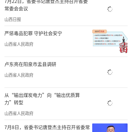
7月22日，省委书记唐登杰主持召开省委
2800亿元，增长7%，产业的带动能力显著增
常委会会议
强。“我们吉县苹果在享受品牌效益的同时，
山西日报
倒逼企业加大生产投入，并以智慧赋能持续开
严惩毒品犯罪 守护社会安宁
展标准化建设。”1月24日，吉县果业协会会长
山西省人民政府
杨朝辉说，品牌化道路让吉县苹果的市场认可
度更高，也对品质管理方面提出了更高要求，
卢东亮在阳泉市盂县调研
对于果农更好地适应城市市场有很大好处。
山西省人民政府
产业融合正在深度重构城乡关系。2025
年，全省实现农林牧渔业增加值1502.0亿元，
从“输出煤炭电力”向“输出优质算
比上年增长4.5%。全省农业科技进步贡献率达
力”转型
64%，超过全国平均水平。在晋中国家农高
山西省人民政府
区，农业科技创新与成果转化同步推进：实验
室里的新品种，隔条马路就能在示范基地试
7月8日，省委书记唐登杰主持召开省委常