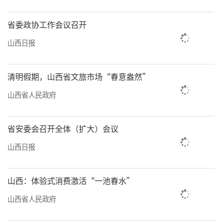
万户农家用上了卫生厕所，乡村人居环境持续
改善。在临汾，沿汾河生态廊道建设的百里城
省委政协工作会议召开
乡融合示范带里，既有现代农业园区，也有文
山西日报
旅融合项目，还有特色康养村落，形成了“城
乡共生”的良性循环。
清明假期，山西省文旅市场“春意盎然”
我省持续加强农村公共文化建设，开展移
山西省人民政府
风易俗行动，提升农民精神风貌，培育文明乡
风、良好家风、淳朴民风，不断提高乡村社会
省安委会召开全体（扩大）会议
文明程度，提升基层治理效能，乡村社会既充
山西日报
满活力又和谐有序。许多村庄的党支部书记、
村委会主任邀请来自大城市的设计师、艺术
山西：体验式消费激活“一池春水”
家、社会学家与村民共同制定自己家乡的发展
山西省人民政府
规划，既保留村落肌理，又植入现代生活功
能，这种“参与式融合”让城乡不再是规划者