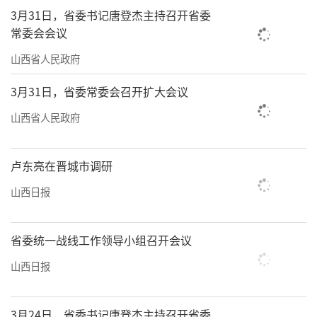
3月31日，省委书记唐登杰主持召开省委
与被规划者的关系，而是共同成长的伙伴。
常委会会议
2025年，我省乡村文化活动、精彩赛事轮
山西省人民政府
番上演。“大地流彩—全国乡村文化振兴在行
3月31日，省委常委会召开扩大会议
动”系列活动，村跑、村超等赛事，场上活跃
山西省人民政府
的是卖卷饼的师傅、干农活的后生；看台上呐
喊的，除了乡邻，还有千里迢迢而来的城市面
卢东亮在晋城市调研
孔。民宿、特产因赛事而兴，乡土认同在欢呼
中凝聚，乡风文明在共融中养成。城乡之间，
山西日报
正转向一种共怀热爱、共筑梦想的“共生
体”，最终照亮一条更具温度、更可持续的融
省委统一战线工作领导小组召开会议
合之路。
山西日报
1月25日上午，大同市云冈区口泉乡杨家窑
3月24日，省委书记唐登杰主持召开省委