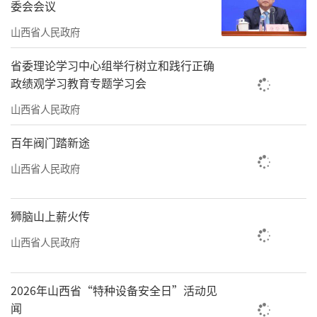
委会会议
种；农民的种植难题，转身就能找到专家解
山西省人民政府
答。在忻州的杂粮智慧园区，玉米能完成从原
粮到淀粉、再到生物制品的华丽蜕变。2025
省委理论学习中心组举行树立和践行正确
年，我省新建1个国家级产业集群、2个国家现
政绩观学习教育专题学习会
代农业产业园、5个产业强镇。这些平台将加工
山西省人民政府
环节布局在县城或重点乡镇，让农民更多分享
百年阀门踏新途
到二、三产业的增值收益。
山西省人民政府
2025年，我省粮食播种面积、亩产、总产
实现三增。全省粮食总产量达到297.4亿斤，创
狮脑山上薪火传
历史新高，比上年增长1.2%；粮食亩产313.0公
山西省人民政府
斤，增长0.8%。全省肉、蛋、果、菜等重要农
产品产量全面增长。供给充裕的背后是生产、
2026年山西省“特种设备安全日”活动见
加工、销售各环节协同性的提升。新发展的
闻