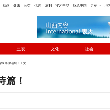
插画
健康
公益
优选
法制
守艺中华
应急中国
更多
地
三农
文化
社会
运城-影像运城
> 正文
诗篇！