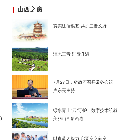
|
山西之窗
夯实法治根基 共护三晋文脉
清凉三晋 消费升温
7月27日，省政府召开常务会议
卢东亮主持
绿水青山“云”守护：数字技术绘就
)
美丽山西新画卷
以青蓝之接力 启晋商之新章