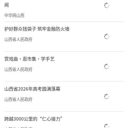
闻
力”向“市场力”的转变。
中华网山西
山西省文化和旅游厅副厅长陈少卿表示，
护好群众钱袋子 筑牢金融防火墙
此次座谈会为山西非遗保护、传承工作提供了
山西省人民政府
新思路，为山西省非遗保护工作注入了新的动
力和活力。全省各级文旅部⻔应找准非遗工作
责任着力点，明确全省下一批国家级、省级非
赏戏曲·逛市集·学手艺
遗代表性项目、保护单位、传承人培育工作重
山西省人民政府
点，着力解决如何夯实非遗批次晋级基础、增
强保护单位活力、鼓舞非遗传承人后劲、推进
山西省2026年高考圆满落幕
主体齐动、增强非遗各工作环节的连贯性等问
山西省人民政府
题。
跨越3000公里的“仁心接力”
责任编辑：王璐璐