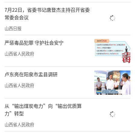
作，建立非遗保护利用的“社会文化共同
7月22日，省委书记唐登杰主持召开省委
体”，加大对非遗事业的投资力度。
常委会会议
山西日报
严惩毒品犯罪 守护社会安宁
山西省人民政府
卢东亮在阳泉市盂县调研
山西省人民政府
从“输出煤炭电力”向“输出优质算
太原师范学院副院长韩晓莉、晋剧国家级
力”转型
非遗代表性传承人谢涛、平遥推光漆器省级代
山西省人民政府
表性传承人薛晓东和基层工作人员代表分别围