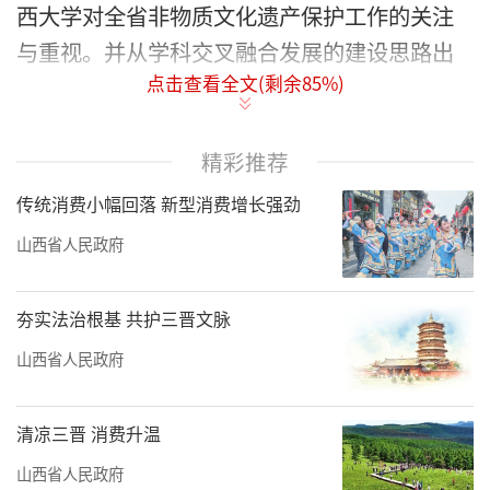
西大学对全省非物质文化遗产保护工作的关注
与重视。并从学科交叉融合发展的建设思路出
点击查看全文(剩余
85
%)
发，希望非遗研究院与计算机学院等相关部门
加强互动，以大数据、云计算等先进技术手段
为全省非遗传承与保护工作赋能，助力全省非
精彩推荐
遗保护工作再上新台阶。
传统消费小幅回落 新型消费增长强劲
山西省人民政府
夯实法治根基 共护三晋文脉
山西省人民政府
清凉三晋 消费升温
山西省人民政府