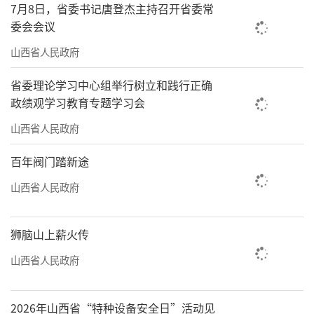
绕高校非遗传承与人才培养，非遗创新性转化
7月8日，省委书记唐登杰主持召开省委常
与创造性发展，各级非遗工作组织工作弱点及
委会会议
强化手段，各类非遗项目、保护单位、传承人
山西省人民政府
弱项及强化措施等多个方面的问题进行了交
省委理论学习中心组举行树立和践行正确
流。
政绩观学习教育专题学习会
“非遗事业迎来了最好的发展时机，但非
山西省人民政府
遗的传承、保护和创新依然任重而道远。它是
百年阀门踏新途
一项与时间赛跑的工作，等不得，慢不
山西省人民政府
得。”晋剧国家级非遗代表性传承人谢涛认
为，当下的非遗保护政策，重保护而轻利用、
狮脑山上薪火传
重文化而轻市场。非遗事业的传承保护要创
山西省人民政府
新，需顺应市场经济的发展，要通过经济杠杆
激活非遗传承人的传承、创新、发展积极性，
2026年山西省“特种设备安全日”活动见
构建非遗再利用机制，不断推动非遗“文化