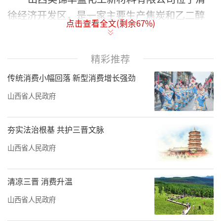
徐经济开发区，是一家主要生产焦炭和乙二醇
点击查看全文(剩余
67
%)
等产品的煤焦化工企业。在建设生产过程中，
企业注重节水改造，建设两套全亚洲最先进的
精彩推荐
7.65米干熄焦焦炉，采用低温惰性气体干熄
传统消费小幅回落 新型消费增长强劲
焦，冷却焦炭不再用水。采取智能化用水管理
手段，建立循环冷却水系统，采用高效收水
山西省人民政府
器，最大程度减少水分损失，基本实现废水零
排放。实现“熄焦不用水、中水循环用”，企
夯实法治根基 共护三晋文脉
业每年产生的100万立方米废污水，由开发区内
山西省人民政府
全国最大焦化污水处理厂处理后回用于生产，
同时将冷凝水收集回用，回用量200万立方米，
清凉三晋 消费升温
回用率达98.5%。
山西省人民政府
2024年，美锦华盛焦炭（含乙二醇、LNG