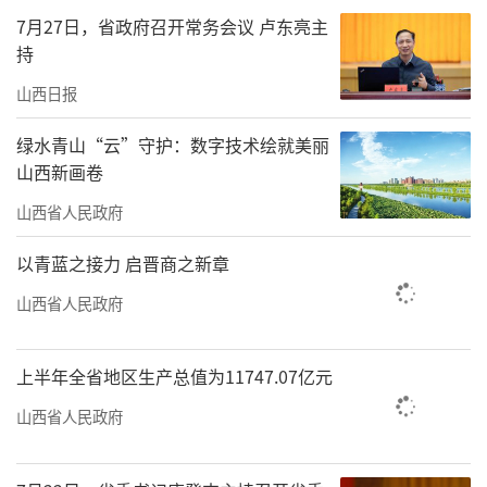
等）单位产品用水量达到0.71立方米/吨，优于
7月27日，省政府召开常务会议 卢东亮主
持
山西省炼焦用水定额先进值1.4立方米/吨，用水
效率处于国家先进水平；工业用水重复利用率
山西日报
达到99.2%。2023年1月，省水利厅和省工信厅
绿水青山“云”守护：数字技术绘就美丽
联合授予美锦华盛“山西省节水型企业”称
山西新画卷
号。（高桦）
山西省人民政府
责任编辑：何剑
以青蓝之接力 启晋商之新章
山西省人民政府
上半年全省地区生产总值为11747.07亿元
山西省人民政府