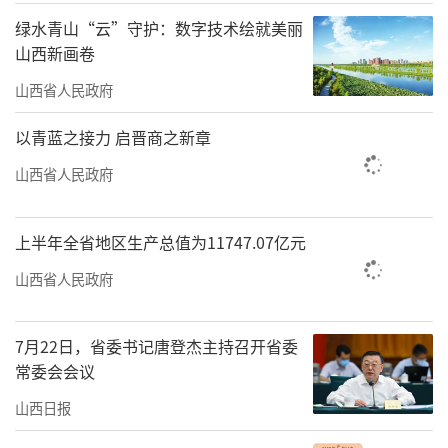
绿水青山“云”守护：数字技术绘就美丽
经验，探索形成零售业创新提升长效机制，鼓
山西新画卷
励各地同步开展省级试点工作。
山西省人民政府
近年来，太原市大力发展首发经济、银发
以青蓝之接力 启晋商之新章
经济、冰雪经济、赛事经济、演艺经济，挖
掘、保护和传承具有太原特色的“中华老字
山西省人民政府
号”品牌，布局建设高品质消费地标，更好满
足多元化、个性化的服务消费需求。推动便利
上半年全省地区生产总值为11747.07亿元
店品牌化、连锁化、智能化发展，便利店指数
山西省人民政府
连续多年位居全国前列。天美杉杉奥特莱斯、
龙城万达广场、吾悦广场等商业综合体相继建
7月22日，省委书记唐登杰主持召开省委
成运营。数据显示，今年一季度，该市社会消
常委会会议
费品零售总额完成592.09亿元，同比增长
山西日报
5.4%，高于全国0.8个百分点。