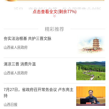
近日，商务部公布第一批全国零售业创新
点击查看全文(剩余
77
%)
提升试点城市名单，38个城市获批试点，太原
榜上有名，也是山西省唯一入选的试点城市。
精彩推荐
去年12月，商务部等7部门联合印发《零售
夯实法治根基 共护三晋文脉
业创新提升工程实施方案》，从场景化改造、
山西省人民政府
品质化供给、数字化赋能、多元化创新、供应
链提升等五方面，系统部署了零售业创新提升
清凉三晋 消费升温
工程的主要任务。根据关于开展试点城市的要
山西省人民政府
求，商务部会同有关部门组织专家，最终评选
出38个试点城市，包含北京、上海、广州、深
7月27日，省政府召开常务会议 卢东亮主
圳、天津、南京、杭州、长沙、南昌、大连等
持
城市。试点周期为两年。2025年至2029年，商
山西日报
务部将每年确定一批试点城市，适时推广试点