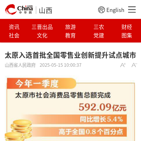
山西
English
资讯
三晋出品
旅游
三农
财经
社会
文化
教育
党建
图集
太原入选首批全国零售业创新提升试点城市
山西省人民政府
2025-05-15 10:00:37