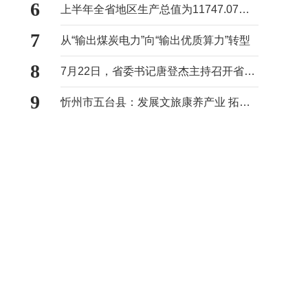
6
上半年全省地区生产总值为11747.07亿元
7
从“输出煤炭电力”向“输出优质算力”转型
8
7月22日，省委书记唐登杰主持召开省委常委会会议
9
忻州市五台县：发展文旅康养产业 拓宽村民增收路径