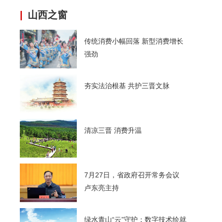
|
山西之窗
传统消费小幅回落 新型消费增长
强劲
夯实法治根基 共护三晋文脉
清凉三晋 消费升温
7月27日，省政府召开常务会议
卢东亮主持
绿水青山“云”守护：数字技术绘就