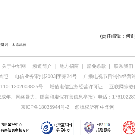
(
责任编辑
：何剑
关键词：太原武宿
关于中华网
频道简介
|
地方招商
|
豁免条款
|
联系我们
执照
电信业务审批[2003]字第24号
广播电视节目制作经营
1011202003835号
增值电信业务经营许可证
互联网宗教
年、网络暴力、谣言和虚假有害信息举报）电话：176102283
京ICP备18035944号-2
@版权所有 中华网