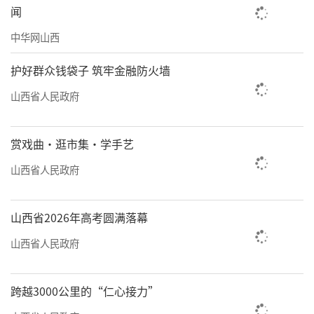
来核心赛道，需兼顾工具升级与认知提升”，
闻
并强调合规与商业模式设计的重要性。
中华网山西
此外，王强老师还介绍了工信部、人社部
护好群众钱袋子 筑牢金融防火墙
等权威认证体系，呼吁从业者“早行动、早加
山西省人民政府
入”，通过实战积累抢占先机。
赏戏曲·逛市集·学手艺
山西省人民政府
山西省2026年高考圆满落幕
山西省人民政府
跨越3000公里的“仁心接力”
战略签约：共建AI产业生态