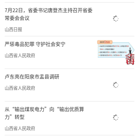
术×教育×商业”的深度融合。
7月22日，省委书记唐登杰主持召开省委
常委会会议
“AI正在颠覆传统商业模式，但唯有开放
合作才能实现普惠”。温团长表示，AI智链谷将
山西日报
提供免费AI培训、资源对接及创业支持，助力中
严惩毒品犯罪 守护社会安宁
小企业和个人抓住AI时代机遇。
山西省人民政府
卢东亮在阳泉市盂县调研
山西省人民政府
从“输出煤炭电力”向“输出优质算
力”转型
山西省人民政府