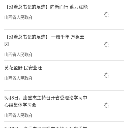
【沿着总书记的足迹】向新而行 蓄力赋能
山西省人民政府
【沿着总书记的足迹】 一窟千年 万象云
未来，AI智链谷将持续举办系列沙龙、赛
冈
事及培训活动，助力区域经济数字化转型，推
山西省人民政府
动AI技术真正成为千行百业的新引擎。
黄花盈野 民安业旺
责任编辑：何剑
山西省人民政府
5月8日，唐登杰主持召开省委理论学习中
心组集体学习会
山西省人民政府