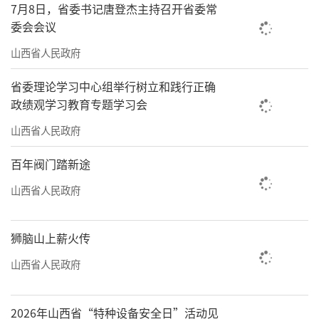
王强：AI落地实战，从医疗到教育的破局之道
7月8日，省委书记唐登杰主持召开省委常
委会会议
泽霖智能创始人兼CEO王强以“从0到1的
山西省人民政府
AI长征”为题，分享了AI在医疗、教育等垂直领
域的落地案例。在医疗场景中，泽霖智能与湖
省委理论学习中心组举行树立和践行正确
南省某医院合作开发的“AI中台”已覆盖患者画
政绩观学习教育专题学习会
像分析、危急值预警、病历生成等核心环节，
山西省人民政府
降低人工成本40%，提升诊疗效率50%。例
百年阀门踏新途
如，“胃肠检查前智能问诊”应用通过AI交互优
山西省人民政府
化流程，显著提高检查准确率。
在教育领域，泽霖智能为上海宝山实验小
狮脑山上薪火传
学打造的“人工智能管理平台”助力学生创作AI
山西省人民政府
绘画、H5应用等作品，展现了K12阶段AI教育
的创新潜力。王强老师指出：“企业AI中台是未
2026年山西省“特种设备安全日”活动见