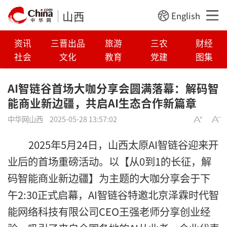
山西
English
资讯
三晋出品
旅游
三农
财经
社会
文化
教育
党建
图集
AI智链谷首场大咖分享会圆满落幕：解码智
能商业新边疆，共启AI生态合作新篇章
中华网山西
2025-05-28 13:57:02
2025年5月24日，山西太原AI智链谷迎来开
业后的首场重磅活动。以【从0到1的长征，解
码智能商业新边疆】为主题的大咖分享会于下
午2:30正式启幕，AI智链谷特邀北京泽霖时代智
能网络科技有限公司CEO王强老师分享创业经