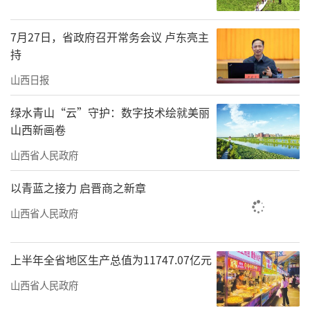
以“一个90后创业者的真实记录”开篇，分享
7月27日，省政府召开常务会议 卢东亮主
了从“AI爱好者”到“AI生态平台创立者”的转
持
型历程。他坦言，AI智链谷的诞生源于对行业痛
山西日报
点的深刻洞察——“知识不值钱，陪伴、解答、
面对面的鼓励才值钱”。
绿水青山“云”守护：数字技术绘就美丽
山西新画卷
温团长强调：“我们通过开源API接口、物
山西省人民政府
理空间共享、AI体系课程等服务，助力每位创业
者将AI深度融入工作场景”。AI智链谷定位
以青蓝之接力 启晋商之新章
为“一站式AI开源服务合作生态平台”，通过技
山西省人民政府
术创新、终身教育、人才培养、商业变现四大
闭环，打造覆盖全产业链的赋能生态。占地
上半年全省地区生产总值为11747.07亿元
12000平方米的实体基地集技术研发、教育培
山西省人民政府
训、商务合作于一体，致力于推动“人才×技