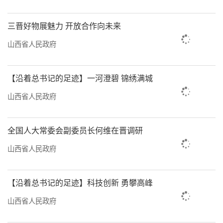
化组织”与“终身学习生态”的落地实践。参
与者纷纷表示，实体基地的布局为AI技术从概念
三晋好物展魅力 开放合作向未来
到商业转化提供了坚实支撑。
山西省人民政府
展望未来：AI生态合作正当时
【沿着总书记的足迹】一河澄碧 锦绣满城
活动在热烈的合影与深度业务探讨中落下
山西省人民政府
帷幕。AI智链谷与泽霖智能的联手，标志着中国
AI产业从单点突破向生态协同迈出关键一步。正
全国人大常委会副委员长何维在晋调研
如温团长所言：“独行快，众行远。AI的未来属
山西省人民政府
于开放者与实干家”。
【沿着总书记的足迹】科技创新 勇攀高峰
山西省人民政府