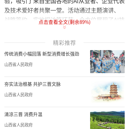
验，吸引了来自全国各地的AI从业者、企业代表
及技术爱好者共聚一堂。活动通过主题演讲、
战略签约、实地探访等环节，全方位展现了AI技
点击查看全文(剩余
89
%)
术赋能产业的实践成果与未来蓝图。
精彩推荐
传统消费小幅回落 新型消费增长强劲
山西省人民政府
夯实法治根基 共护三晋文脉
山西省人民政府
温团长：AI智链谷的使命与生态愿景
清凉三晋 消费升温
山西省人民政府
作为AI智链谷的创始人兼董事长，温团长