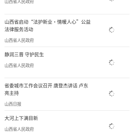
山西省人民政府
在与会者见证下，AI智链谷与泽霖智能签
山西省启动“法护新业·情暖人心”公益
署战略合作协议。双方宣布将围绕技术研发、
法律服务活动
人才培养、行业解决方案展开深度合作，共同
山西省人民政府
推动AI在医疗、教育、企业服务等场景的规模化
应用。温团长表示，此次合作是“开源生
静润三晋 守护民生
态”理念的践行，未来将引入更多伙伴共建AI产
山西省人民政府
业联盟。
探访AI智链谷：实体生态的硬实力
省委城市工作会议召开 唐登杰讲话 卢东
亮主持
会后，温团长亲自带领20余位嘉宾参观了
山西日报
AI智链谷的12000㎡实体空间。从研发实验室到
商务合作中心，AI培训教室到配套生活区，基地
大河上下满目新
集“产、学、研、用”于一体，展示了“液态
山西省人民政府