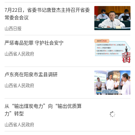
陈香美指出，中医药人担负着遵循中医药
7月22日，省委书记唐登杰主持召开省委
发展规律，推动中医药和西医药相互补充、协
常委会会议
调发展的重要使命。希望本次年会的召开，能
山西日报
全面体现中医药的发展水平，能涌现出新的思
维。
严惩毒品犯罪 守护社会安宁
山西省人民政府
会议由中国中西医结合学会主办，山西中
医药大学、中国中西医结合学会风湿类疾病专
业委员会、山西省中西医结合学会风湿病专业
卢东亮在阳泉市盂县调研
委员会、中国中药协会风湿免疫病药物研究专
山西省人民政府
业委员会联合承办。会议共设五个会场，分别
从临床研究、基础研究、慢病管理与护理研究
从“输出煤炭电力”向“输出优质算
力”转型
等方面总结成果、交流经验，主要涉及风湿免
疫性疾病中西医结合临床研究进展等内容。
山西省人民政府