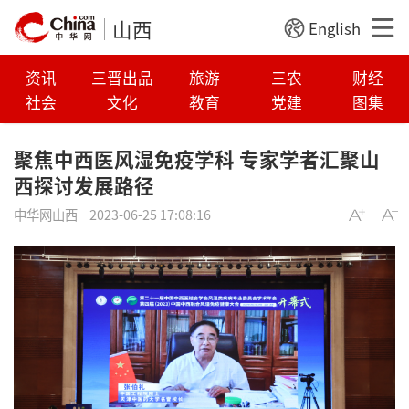
山西
English
资讯
三晋出品
旅游
三农
财经
社会
文化
教育
党建
图集
聚焦中西医风湿免疫学科 专家学者汇聚山
西探讨发展路径
中华网山西
2023-06-25 17:08:16