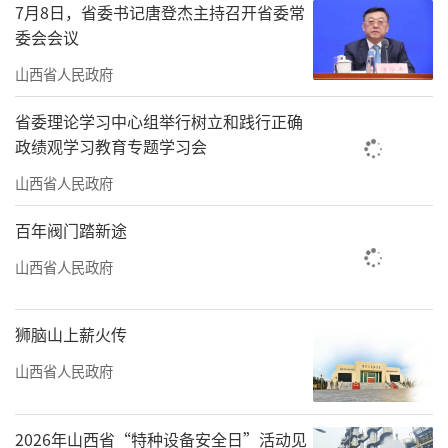
“这次年会聚焦风湿免疫性疾病的中西医
7月8日，省委书记唐登杰主持召开省委常
委会会议
结合防治研究的新进展和创新成果，会议论文
投稿近千篇。”山西中医药大学党委书记郝慧
山西省人民政府
琴说，此次年会必将营造中医药学与现代医学
省委理论学习中心组举行树立和践行正确
之间互相补充、互相交叉、互相整合、取长补
政绩观学习教育专题学习会
短的生态环境和良好学术氛围，积极推动风湿
山西省人民政府
免疫性疾病研究领域的繁荣与发展。
百年阀门踏新途
开幕式结束后，举行了《中西医结合风湿
山西省人民政府
病研究》研究生规划教材首发仪式。
责任编辑：王璐璐
狮脑山上薪火传
山西省人民政府
2026年山西省“特种设备安全日”活动见