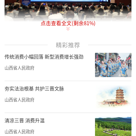
点击查看全文(剩余
81
%)
“传承中医药精华，推动中西医协调发
精彩推荐
展，形成对风湿免疫病诊治新的理念”。6月24
传统消费小幅回落 新型消费增长强劲
日，在第二十一届中国中西医结合学会风湿类
疾病专业委员会学术年会暨第四届（2023）中
山西省人民政府
国中西融合风湿免疫健康大会上，中国工程院
院士张伯礼、陈香美等专家对该会寄予期许。
夯实法治根基 共护三晋文脉
中国工程院院士刘良、国医大师王晞星等39位
山西省人民政府
中医、西医、中西医结合领域的著名专家学者
就风湿免疫性疾病的中西医结合防治研究新进
清凉三晋 消费升温
展和创新成果作特邀报告和专题报告。
山西省人民政府