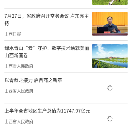
本次会议以“融古汇今，求索创新”为主
题，聚焦中西医风湿免疫学科中的热点、难
7月27日，省政府召开常务会议 卢东亮主
持
点、重点问题。
山西日报
山西是中华文明的发祥地之一，也是中医
绿水青山“云”守护：数字技术绘就美丽
药的发祥地之一。以王叔和、傅山为代表的历
山西新画卷
代名医，为中医药传承和发展作出了突出的贡
山西省人民政府
献。
以青蓝之接力 启晋商之新章
张伯礼说，希望通过此次学术年会，专家
能进一步加强沟通协作，传承中医药精华，吸
山西省人民政府
收现代科技创新成果和现代医学之长协同发
展，破解中西医结合风湿病学发展中的难题和
上半年全省地区生产总值为11747.07亿元
瓶颈。
山西省人民政府