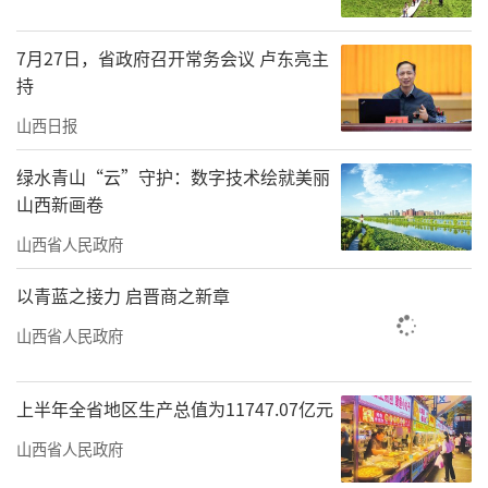
会议指出，习近平总书记在中央经济工作
会议上的重要讲话，站在统筹国内国际两个大
7月27日，省政府召开常务会议 卢东亮主
持
局的战略高度，全面总结2025年经济工作，系
山西日报
统部署明年经济工作的总体要求、政策取向、
发展目标和重大任务，高屋建瓴、思想深邃、
绿水青山“云”守护：数字技术绘就美丽
内涵丰富、催人奋进，为做好“十五五”开局
山西新画卷
之年乃至今后一个时期的经济工作指明了前进
山西省人民政府
方向、提供了根本遵循。全省上下要深入学习
以青蓝之接力 启晋商之新章
贯彻习近平总书记重要讲话精神，深刻领会党
山西省人民政府
中央关于经济形势的科学判断和对明年经济工
作的决策部署，切实增强做好经济工作、推动
上半年全省地区生产总值为11747.07亿元
高质量发展和现代化建设的责任感使命感紧迫
山西省人民政府
感，强化责任担当，凝聚奋进力量，以实际工