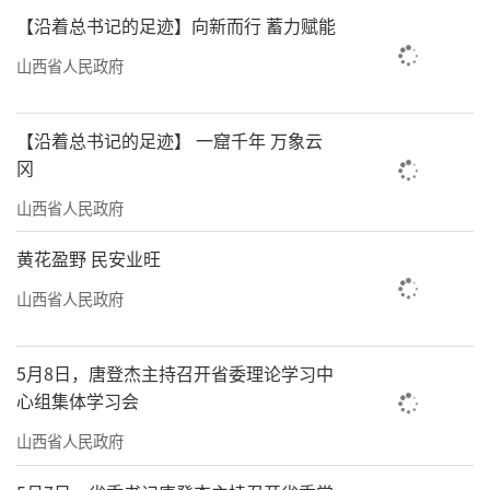
反映绿色低碳、质量效益、民生改善等高质量
【沿着总书记的足迹】向新而行 蓄力赋能
发展要求，为开局之年调结构、防风险、促改
山西省人民政府
革留出空间，为后期更好发展打牢基础。工作
中，鼓励各地结合实际、因地制宜确定发展目
【沿着总书记的足迹】 一窟千年 万象云
标，通过扎实工作努力争取更好结果。
冈
会议提出明年经济工作的十个方面重点任
山西省人民政府
务。一是深入实施扩大内需战略。坚持惠民生
黄花盈野 民安业旺
和促消费、投资于物和投资于人紧密结合，用
山西省人民政府
好“两新”“两重”政策，深入实施提振消费
专项行动，持续开展重大项目建设年活动，激
5月8日，唐登杰主持召开省委理论学习中
发有潜能的消费、扩大有效益的投资，有效激
心组集体学习会
发民间投资活力，加快建设高标准市场体系，
山西省人民政府
主动服务和融入全国统一大市场。二是大力推