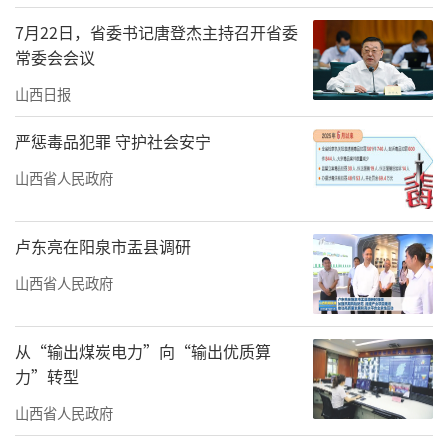
作成效坚定拥护“两个确立”、坚决做到“两
7月22日，省委书记唐登杰主持召开省委
个维护”。
常委会会议
山西日报
严惩毒品犯罪 守护社会安宁
山西省人民政府
卢东亮在阳泉市盂县调研
山西省人民政府
从“输出煤炭电力”向“输出优质算
会议指出，今年以来，全省上下深入学习
力”转型
贯彻习近平总书记对山西工作的重要讲话重要
山西省人民政府
指示精神，以奋力收官“十四五”、科学谋