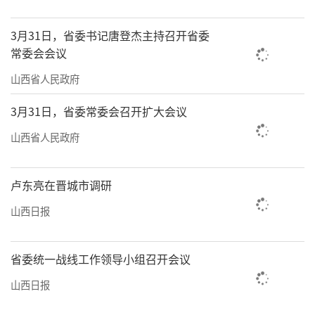
地下水超采区综合治理，积极稳妥推进碳达峰
山西行动，加快经济社会发展全面绿色转型。
3月31日，省委书记唐登杰主持召开省委
常委会会议
九是加大保障和改善民生力度。落实好促进城
山西省人民政府
乡居民增收各项政策举措，推进稳岗扩容提
质，加大以工代赈实施力度，着力促进就业增
3月31日，省委常委会召开扩大会议
收。强化“一老一小”保障服务，深入开展生
山西省人民政府
育友好型社会建设，优化基本养老服务供给。
加强教育、医疗、社保等普惠性基础性兜底性
卢东亮在晋城市调研
民生建设，用心用情用力为人民群众多办实
山西日报
事。十是牢牢守住安全稳定底线。积极稳妥化
解房地产、地方政府债务、中小金融机构等重
省委统一战线工作领导小组召开会议
点领域风险，毫不放松抓好安全生产，统筹做
山西日报
好防灾减灾救灾工作，深化社会治安整体防控
体系和能力建设，确保人民安居乐业、社会安