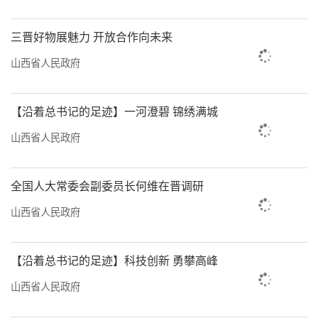
盘活存量，坚定有序推进转型发展，因地制宜
三晋好物展魅力 开放合作向未来
发展新质生产力，落实全国统一大市场建设要
求，持续防范化解重点领域风险，着力稳就
山西省人民政府
业、稳企业、稳市场、稳预期，推动经济实现
质的有效提升和量的合理增长，保持社会和谐
【沿着总书记的足迹】一河澄碧 锦绣满城
稳定，实现“十五五”良好开局。
山西省人民政府
会议强调，做好明年经济工作，要深刻把
全国人大常委会副委员长何维在晋调研
握“五个必须”的规律性认识，深刻领会、坚
决贯彻国家宏观政策，贯彻稳中求进、提质增
山西省人民政府
效的政策取向，按照实事求是、积极进取的工
作要求，科学制定经济社会发展目标，充分反
【沿着总书记的足迹】科技创新 勇攀高峰
映质的有效提升和量的合理增长，充分反映转
山西省人民政府
型发展成效特别是新质生产力发展趋势，充分