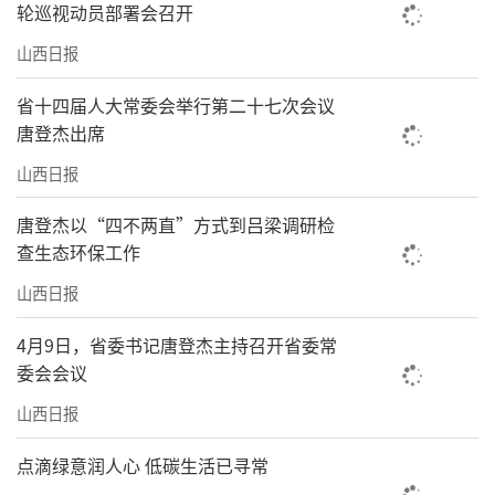
轮巡视动员部署会召开
现代化产业体系。四是因地制宜推动适度多元
山西日报
发展。实施特优农业提质增效行动、文旅产业
融合发展行动、服务业扩能提质行动，提升非
省十四届人大常委会举行第二十七次会议
煤矿产行业可持续发展水平和竞争力，加快把
唐登杰出席
资源优势更好转化为发展优势。五是以科技创
山西日报
新引领新质生产力发展。推动科技创新和产业
唐登杰以“四不两直”方式到吕梁调研检
创新深度融合，加强关键核心技术攻关，强化
查生态环保工作
企业创新主体地位，促进科技成果转化应用。
山西日报
一体推进教育科技人才发展，启动实施新一轮
4月9日，省委书记唐登杰主持召开省委常
高等教育“百亿工程”，持续健全“1+N”人才
委会会议
政策体系。深化拓展“人工智能+”，深入推进
山西日报
数字山西建设。六是进一步全面深化改革扩大
开放。充分发挥经济体制改革牵引作用，持续
点滴绿意润人心 低碳生活已寻常