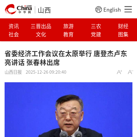
山西
English
资讯
三晋出品
旅游
三农
财经
社会
文化
教育
党建
图集
省委经济工作会议在太原举行 唐登杰卢东
亮讲话 张春林出席
山西日报
2025-12-26 09:20:40