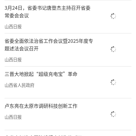
3月24日，省委书记唐登杰主持召开省委
定有序。
常委会会议
会议指出，要自觉把思想和行动统一到党
山西日报
中央对形势的科学判断上来，锚定目标、细化
省委全面依法治省工作会议暨2025年度专
举措、强化支撑、奋发有为抓好落实。要细化
题述法会议召开
落实举措。围绕提振消费，把惠民生与促消费
山西日报
结合起来，扩大优质消费品和服务供给。围绕
扩大有效投资，提高项目谋划成熟度、政府投
三晋大地掀起“超级充电宝”革命
资有效性、民间投资积极性、招商引资落地
山西省人民政府
率。围绕能源转型，走好煤炭智能绿色安全开
采、新能源规模化基地化发展等技术路径。围
卢东亮在太原市调研科技创新工作
绕制造业振兴升级，挖掘传统产业结构性机
山西日报
会，加快发展有基础、有优势的新兴产业。围
绕特优农业提质增效，着力在现代设施农业发