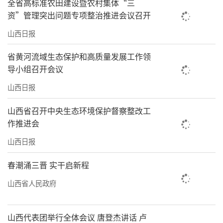
全省高标准农田建设暨农村集体“三
展、农产品精深加工上突破。围绕服务业优质
资”管理突出问题专项整治推进会议召开
高效发展，强化重点行业政策引导和主体培
山西日报
育。围绕文旅融合发展，创优文旅产品、业态
省黄河流域生态保护和高质量发展工作领
和服务。要加强多元支撑。各市县要强化主体
导小组召开会议
意识、交账意识，加快高质量发展。各部门要
山西日报
增强服务意识，提高谋划能力，协同推动落
实。各开发区、绿电园区、产业链、专业镇要
山西省召开中央生态环境保护督察整改工
作推进会
提升能级。各省属企业、驻晋央企、民营企业
要竞相发展。各类要素要高效配置，推进供
山西日报
电、供气、供水、供热价格改革，开展全域土
春潮涌三晋 实干启新程
地综合整治，推动财政开源节流增效。加强高
山西省人民政府
质量科技供给，科技立项、攻关、小试中试、
工程化示范、产业化各环节要高效协同。要拿
山西代表团举行全体会议 唐登杰讲话 卢