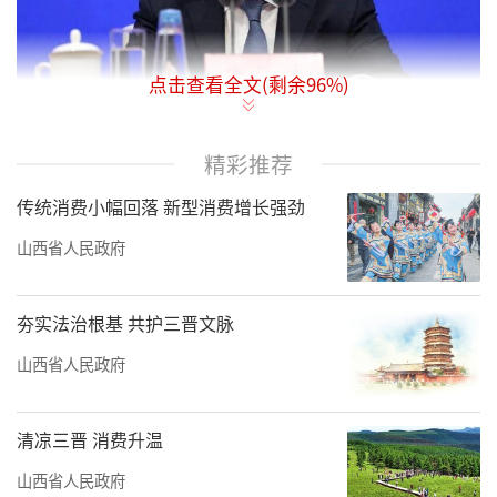
点击查看全文(剩余
96
%)
12月25日，省委经济工作会议在太原举
精彩推荐
行。会议坚持以习近平新时代中国特色社会主
传统消费小幅回落 新型消费增长强劲
义思想为指导，深入学习贯彻党的二十大和二
十届历次全会精神，认真学习贯彻习近平总书
山西省人民政府
记对山西工作的重要讲话重要指示精神，全面
贯彻落实中央经济工作会议精神，总结2025年
夯实法治根基 共护三晋文脉
经济工作，分析当前经济形势，部署2026年经
山西省人民政府
济工作。省委书记唐登杰出席并讲话，省委副
书记、省长卢东亮主持并作具体安排，省政协
清凉三晋 消费升温
主席张春林出席。
山西省人民政府