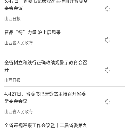
5月7日，省委书记唐登杰主持召开省委常
动能源转型。扛牢保障国家能源安全政治责
委会会议
任，持续深化能源革命，推进煤炭智能绿色安
山西日报
全开采和清洁高效利用，大力发展新能源和清
洁能源，加快构建新型电力系统，着力构建新
晋品“铸”力量 沪上展风采
型能源体系，建设国家重要能源原材料基地，
山西省人民政府
加快能源生产方式、消费方式、发展动力转
型。三是着力推进产业升级。坚持智能化、绿
全省树立和践行正确政绩观警示教育会召
色化、融合化发展方向，扎实推进传统产业转
开
型升级，培育壮大新兴产业和前瞻布局未来产
山西日报
业，加力实施制造业振兴升级专项行动，加快
4月27日，省委书记唐登杰主持召开省委
消费品工业高质量发展，打造有竞争优势的新
常委会会议
材料和特色装备产业集群，充分发挥产业链、
山西省人民政府
专业镇、开发区等转型发展平台载体牵引作
用，加快形成体现山西特点、具有比较优势的
全省巡视巡察工作会议暨十二届省委第九