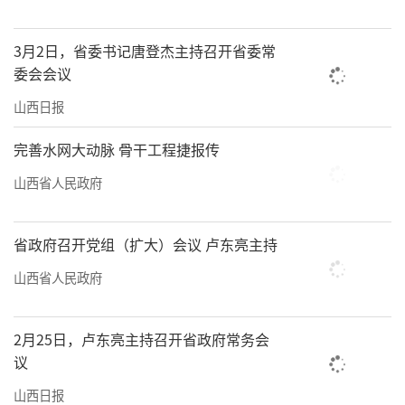
会议号召，全省上下要更加紧密地团结在
以习近平同志为核心的党中央周围，坚定信
3月2日，省委书记唐登杰主持召开省委常
心、真抓实干，凝心聚力、攻坚克难，推动实
委会会议
现“十五五”良好开局，奋力谱写三晋大地推
山西日报
进中国式现代化新篇章。
完善水网大动脉 骨干工程捷报传
现职省级领导同志出席会议。省直部门、
山西省人民政府
部分中央驻晋单位、省管国有企业、省属金融
机构、省管本科院校、省级以上开发区、重点
省政府召开党组（扩大）会议 卢东亮主持
科研院所负责同志，各市市委书记、市长、发
山西省人民政府
改委主任，各县（市、区）委书记、县（市、
区）长，在晋“两院”院士，部分科技领域、
战略性新兴产业专家学者、民营企业家等参加
2月25日，卢东亮主持召开省政府常务会
议
会议。
山西日报