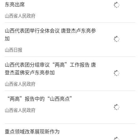
出破釜沉舟的决心、只争朝夕的劲头、日清日
东亮出席
结的效率，坚定有序推动各项工作取得实实在
山西省人民政府
在的成效。
山西代表团举行全体会议 唐登杰卢东亮参
会议强调，要加强党对经济工作的全面领
加
导，坚定维护党中央集中统一领导，切实扛牢
山西日报
全面贯彻党中央关于经济工作决策部署的政治
山西代表团分组审议“两高”工作报告 唐
责任，强化对标对表，形成各级各部门共抓经
登杰蓝佛安卢东亮参加
济工作、推动高质量发展的强大合力。要对标
山西省人民政府
对表党中央《建议》和国家规划《纲要》，落
实省委《建议》，编制好我省“十五五”规划
“两高”报告中的“山西亮点”
《纲要》及各专项规划，更好发挥规划的战略
山西省人民政府
导向作用。要树立和践行正确政绩观，坚持为
人民出政绩、以实干出政绩，增强奋发进取的
重点领域改革展现新作为
信心干劲，锤炼攻坚克难的顽强斗志，提高开