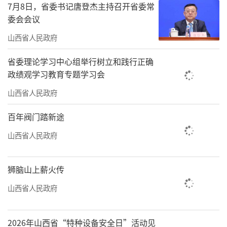
7月8日，省委书记唐登杰主持召开省委常
划“十五五”为牵引，坚定不移推动高质量发
委会会议
展、深化全方位转型，全省经济顶压前行、向
山西省人民政府
新向优发展，保持总体平稳、稳中有进态势，
产业转型势头良好，能源革命纵深推进，新质
省委理论学习中心组举行树立和践行正确
政绩观学习教育专题学习会
生产力稳步发展，内需潜力有效释放，改革开
山西省人民政府
放持续深化，城乡融合发展步伐加快，美丽山
西建设成效明显，民生福祉不断增进，全年主
百年阀门踏新途
要目标任务基本完成，中国式现代化山西实践
山西省人民政府
迈出新的坚实步伐。过去五年，我们有力应对
各种困难挑战，坚持高质量发展不动摇，推动
狮脑山上薪火传
转型发展不松劲，各项事业发展取得新进步新
山西省人民政府
成就。这些成绩的取得，根本在于以习近平同
志为核心的党中央领航掌舵，在于习近平新时
2026年山西省“特种设备安全日”活动见