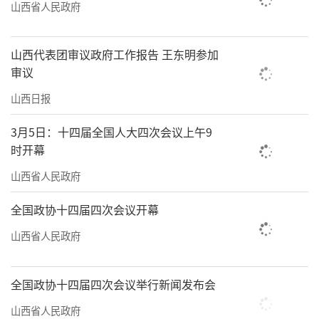
山西省人民政府
拓新局的能力本领，弘扬求真务实的工作作
风，健全狠抓落实的工作机制，营造干事创业
山西代表团审议政府工作报告 王东明参加
的良好氛围，为推动全省高质量发展和现代化
审议
建设提供有力保障。
山西日报
会议要求，临近岁末年初，要抓紧谋划部
3月5日：十四届全国人大四次会议上午9
署明年一季度工作，强化全年任务统筹调度，
时开幕
做好重要民生商品稳价保供，关心困难群众生
山西省人民政府
产生活，强化重点行业领域安全生产风险隐患
全国政协十四届四次会议开幕
排查整治，统筹安排好冬季供暖、春运出行、
山西省人民政府
冬春农业生产、项目建设前期等工作，不断巩
固拓展经济稳中向好势头，为实现明年经济社
全国政协十四届四次会议举行新闻发布会
会发展目标任务打牢扎实基础。
山西省人民政府