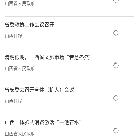
深化国资国企、民营经济、财政金融、要素市
山西省人民政府
场化配置等重点领域改革，不断优化营商环
境。稳步扩大制度型开放，提升开放平台和通
省委政协工作会议召开
道建设水平，推进贸易投资一体化、内外贸一
山西日报
体化发展，着力提升开放型经济水平。七是促
进城乡融合和区域联动发展。统筹推进以县城
清明假期，山西省文旅市场“春意盎然”
为重要载体的城镇化建设和乡村全面振兴，高
山西省人民政府
质量开展城市更新，因地制宜发展县域经济，
扎实推进宜居宜业和美乡村建设，持续巩固拓
省安委会召开全体（扩大）会议
展脱贫攻坚成果。八是加快建设美丽山西。坚
山西日报
持“双碳”引领，协同推进降碳、减污、扩
绿、增长，深入推进污染防治攻坚，科学开展
山西：体验式消费激活“一池春水”
国土绿化，着力提升生态系统多样性稳定性持
续性，严格落实“四水四定”，下大力气推进
山西省人民政府