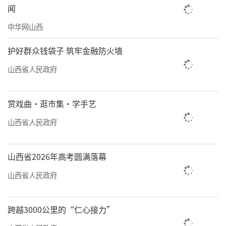
代中国特色社会主义思想科学指引，也是全省
闻
上下迎难而上、奋力拼搏的结果。
中华网山西
会议指出，我省发展机遇和挑战并存，虽
护好群众钱袋子 筑牢金融防火墙
然当前经济运行面临一些困难和问题，但是经
山西省人民政府
济回升向好、转型发展提速的基本趋势没有改
变，经济发展拥有诸多有利条件，正在加快转
赏戏曲·逛市集·学手艺
化为发展优势、竞争优势。只要我们把思想和
行动统一到党中央对形势的科学判断上来，保
山西省人民政府
持战略定力，增强必胜信心，坚定不移推动高
质量发展、深化全方位转型，就一定能够奋力
山西省2026年高考圆满落幕
开拓各项事业发展新局面。
山西省人民政府
会议强调，明年是“十五五”规划开局之
跨越3000公里的“仁心接力”
年，经济工作的总体要求是：以习近平新时代