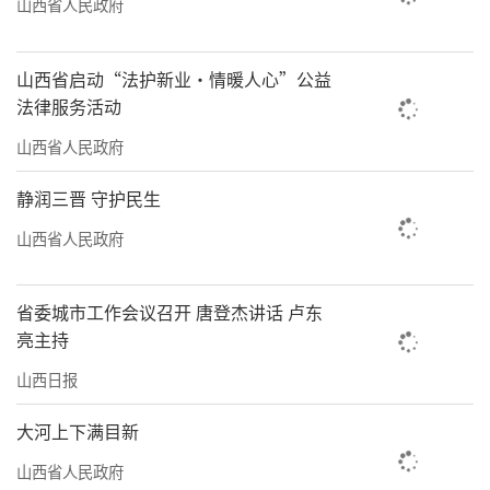
中国特色社会主义思想为指导，深入贯彻党的
山西省人民政府
二十大、二十届历次全会和中央经济工作会议
精神，紧紧围绕习近平总书记和党中央对山西
山西省启动“法护新业·情暖人心”公益
法律服务活动
工作的重大要求和战略定位，坚定扛牢党中央
山西省人民政府
赋予的建设国家资源型经济转型综合配套改革
试验区、深化能源革命、促进中部地区加快崛
静润三晋 守护民生
起、推动黄河流域生态保护和高质量发展、打
山西省人民政府
造内陆地区对外开放新高地等重大使命任务，
完整准确全面贯彻新发展理念，主动服务和融
省委城市工作会议召开 唐登杰讲话 卢东
入新发展格局，着力推动高质量发展，坚持稳
亮主持
中求进工作总基调，更好统筹经济工作和国际
山西日报
经贸斗争，更好统筹发展和安全，落实更加积
大河上下满目新
极有为的宏观政策，增强政策前瞻性针对性协
山西省人民政府
同性，持续扩大内需、优化供给，做优增量、