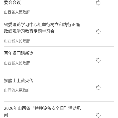
委会会议
范诊疗行为，推动提升临床营养和疼痛诊疗水
平，持续推进医疗机构检查检验结果互认；强
山西省人民政府
化重点药品管理，以抗微生物药物、抗肿瘤药
省委理论学习中心组举行树立和践行正确
物等为抓手，提高合理用药水平，规范老年患
政绩观学习教育专题学习会
者用药；逐步提高医护比例，减少住院患者自
山西省人民政府
聘护工数量，加强康复治疗专业人员培训，积
百年阀门踏新途
极发展社区和居家上门的康复医疗服务。
山西省人民政府
院前院内快速反应
加强胸痛、卒中、创伤三大中心建设管
狮脑山上薪火传
理，建设院前院内一体化快速反应体系，提升
山西省人民政府
重伤、心梗、脑梗等急危重症病救治效率及水
平。每个县至少一所县级综合医院通过基层版
2026年山西省“特种设备安全日”活动见
胸痛中心认证，建设二级卒中中心和县级Ⅱ级
闻