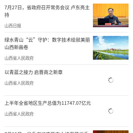
院内信息互联互通
7月27日，省政府召开常务会议 卢东亮主
持
规范医疗机构临床决策支持系统建设管理
山西日报
和应用，推进院内医疗信息互联互通和数据共
享；进一步推进互联网诊疗规范发展；全面提
绿水青山“云”守护：数字技术绘就美丽
山西新画卷
升公立医院诊疗水平、智慧医院建设水平和公
山西省人民政府
立医院管理水平，三级公立医院病例组合指数
大于1.1，出院患者四级手术比例大于20%，平
以青蓝之接力 启晋商之新章
均住院日低于9天。
山西省人民政府
持续开展三项行动
上半年全省地区生产总值为11747.07亿元
持续开展“改善就医感受提升患者体
山西省人民政府
验”主题活动，重点推进“一号管三天”、0元
惠民号、入出院“一站式”服务、多学科“一