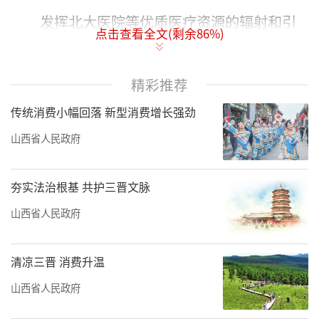
发挥北大医院等优质医疗资源的辐射和引
点击查看全文(剩余
86
%)
领效应，重点建设泌尿与肾脏病中心、皮肤病
中心、心血管病中心和妇产生殖中心，减少患
精彩推荐
者跨区域就诊、减轻患者负担；聚焦影响人民
传统消费小幅回落 新型消费增长强劲
健康的重大疾病和主要问题，补齐专科资源短
板，力争建成1个国家临床重点专科、6个省级
山西省人民政府
临床重点专科；对名医工作室定期开展考核评
价工作，实行优胜劣汰、动态调整，对考核不
夯实法治根基 共护三晋文脉
合格的工作室予以取消，对医教研实力强、建
山西省人民政府
设成果明显的重点打造；统筹推进古交市、清
徐县市级区域医疗中心建设，实施县级综合医
清凉三晋 消费升温
院能力提升行动，继续开展“千名医师下基层
山西省人民政府
提能力”活动。