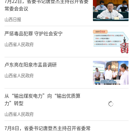
7月22日，省委书记唐登杰主持召开省委
体化”诊疗、“一网通”就医支付、检验检查
常委会会议
结果互认等便民服务；以“全面提升医疗质量
山西日报
行动”为主线，加强医疗质量安全管理，以限
制类技术、介入技术、内镜技术等医疗技术为
严惩毒品犯罪 守护社会安宁
重点，持续加强医疗技术临床应用事中事后监
山西省人民政府
管；开展“进一步改善护理服务行动计划”，
积极开展医院门诊护理、日间护理、老年护
卢东亮在阳泉市盂县调研
理、上门护理、“互联网+护理”等新模式，满
山西省人民政府
足人民群众多元化护理服务需求。
逐步提高医护比例
从“输出煤炭电力”向“输出优质算
力”转型
持续推动儿科、重症等薄弱科室建设，提
山西省人民政府
升专科医疗服务能力，稳妥开展公立医院特需
医疗服务，加快推进家庭病床服务；进一步规
7月8日，省委书记唐登杰主持召开省委常