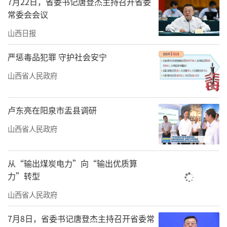
7月22日，省委书记唐登杰主持召开省委
塘、河塘、沟渠、残垣断壁整治，实现村庄公
常委会会议
共空间及庭院房屋、村庄周边干净整洁。
山西日报
整治医院环境满足治病需求
严惩毒品犯罪 守护社会安宁
我省将补齐医疗机构卫生健康短板，满足
山西省人民政府
群众治病需求。在医疗机构基础设施建设时，
同步规划实施配套的垃圾、厕所、保洁等环境
卢东亮在阳泉市盂县调研
卫生设施，确保设施配备符合国家标准要求。
山西省人民政府
推动医疗卫生机构升级改造厕所设施设备，按
标准设置无障碍设施，满足老年人、残疾人、
从“输出煤炭电力”向“输出优质算
孕妇、儿童等特殊人群的如厕需求，全面改善
力”转型
医疗卫生机构厕所内外环境卫生。健全规范日
山西省人民政府
常卫生保洁管理制度，常态化开展医疗卫生机
7月8日，省委书记唐登杰主持召开省委常
构环境“大扫除”，让干净整洁有序的环境理