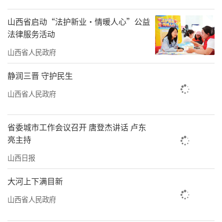
援水平和重大传染病防治能力。
山西省启动“法护新业·情暖人心”公益
加强垃圾污水治理
法律服务活动
我省将大力推进生活垃圾分类收集、分类
山西省人民政府
运输、分类处理设施建设，推动各市加快县域
静润三晋 守护民生
垃圾焚烧发电设施建设，建设一批区域有机废
山西省人民政府
弃物综合处置利用设施，协同推进农村有机生
活垃圾、厕所粪污、农业生产有机废弃物资源
省委城市工作会议召开 唐登杰讲话 卢东
化处理利用。
亮主持
鼓励设区市污水处理设施建设规模适度超
山西日报
前，统筹推行“厂网河（湖）”一体化的设施
大河上下满目新
建设管理模式，加快建立联通、联动、联调的
山西省人民政府
污水收集管网运转体系。加快补齐城镇生活污