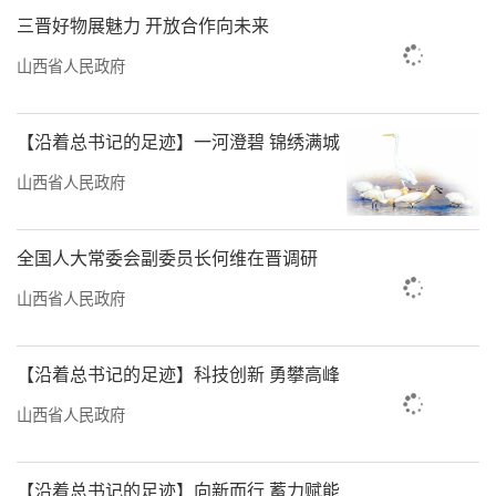
水处理能力缺口，有条件的地方垃圾污水处理
三晋好物展魅力 开放合作向未来
设施和服务向建制镇和乡村延伸。推动重点区
山西省人民政府
域因地制宜采取纳入城镇管网、收集转运、集
中建站以及资源化利用等模式，进一步提升全
【沿着总书记的足迹】一河澄碧 锦绣满城
省农村生活污水处理与有效管控水平。
山西省人民政府
加强医疗废物处置单位环境监管，开展危
险废物规范化环境管理评估，提升医疗废物日
全国人大常委会副委员长何维在晋调研
常及应急处置能力，实现医疗废物安全、高
山西省人民政府
效、无害化处置。同时，提升医疗污水综合处
置能力。持续开展医疗机构污水处理设施短板
【沿着总书记的足迹】科技创新 勇攀高峰
排查补齐工作，积极推进医疗机构污水处理设
施改造升级，对尚未规范配置污水处理设施以
山西省人民政府
及现有处理设施能力不足的，推动设施建设改
造；对存在错搭乱接、漏损等问题的污水收集
【沿着总书记的足迹】向新而行 蓄力赋能