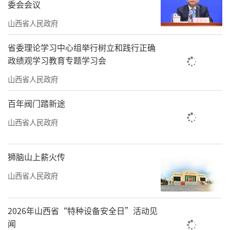
委会会议
念贯彻医疗卫生机构日常管理全过程。
山西省人民政府
同时，完善医疗卫生服务体系。落实新冠
省委理论学习中心组举行树立和践行正确
疫情“乙类乙管”措施，完善疫情监测预警和
政绩观学习教育专题学习会
督导检查制度，加强风险研判和应急能力建
山西省人民政府
设，力争新冠病毒变异株监测覆盖县级市及以
百年阀门踏新途
上城市。加强医疗机构、养老机构、社会福利
山西省人民政府
机构、学校等重点机构和商场、超市、农贸市
场等大型场所人员的健康监测能力建设，推进
狮脑山上薪火传
基层防疫能力提升。抓好常态化分级分层分流
医疗卫生体系建设，建强以公立医疗机构为主
山西省人民政府
体的三级医疗卫生服务网络，以县级医院为纽
带承上启下，健全省市县乡村五级转诊体系。
2026年山西省“特种设备安全日”活动见
闻