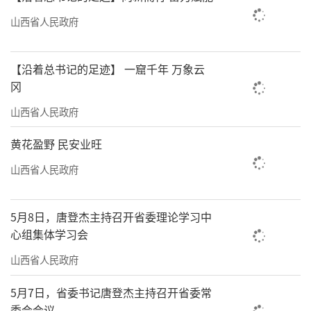
管网进行整治修复。
山西省人民政府
此外，我省还将依法建立健全医疗机构污
【沿着总书记的足迹】 一窟千年 万象云
水处理设施运行台账制度，将污水处理设施维
冈
护纳入医疗机构日常管理，推动医疗机构依法
山西省人民政府
依规安装使用自动监测设备并联网，确保医疗
污水有效收集处理，规范消毒，防止病毒通过
黄花盈野 民安业旺
污水传播扩散。
山西省人民政府
责任编辑：王璐璐
5月8日，唐登杰主持召开省委理论学习中
心组集体学习会
山西省人民政府
5月7日，省委书记唐登杰主持召开省委常
委会会议