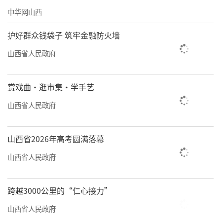
我省将加快同济医院山西医院、医科院肿
中华网山西
瘤医院山西医院、西苑医院山西医院、北大医
院太原医院4个国家区域医疗中心，以及大同
护好群众钱袋子 筑牢金融防火墙
市、长治市、临汾市、运城市4个省级区域医疗
山西省人民政府
中心建设，推动优质医疗资源扩容下沉和区域
均衡布局。支持县级医院提标扩能，开展全省
赏戏曲·逛市集·学手艺
县级综合医院医疗服务能力对标、提标、达标
山西省人民政府
行动，遴选37所县级综合医院开展县级三级医
院创建工作，完善乡村医疗卫生服务体系，提
山西省2026年高考圆满落幕
高县域医疗卫生服务整体水平。推动同济医院
山西省人民政府
山西医院建设国家紧急医学救援基地、山西省
中医院建设国家中医疫病防治基地，争取省人
跨越3000公里的“仁心接力”
民医院纳入国家重大传染病防治基地项目储备
山西省人民政府
库，提升全省公共卫生等突发事件紧急医学救