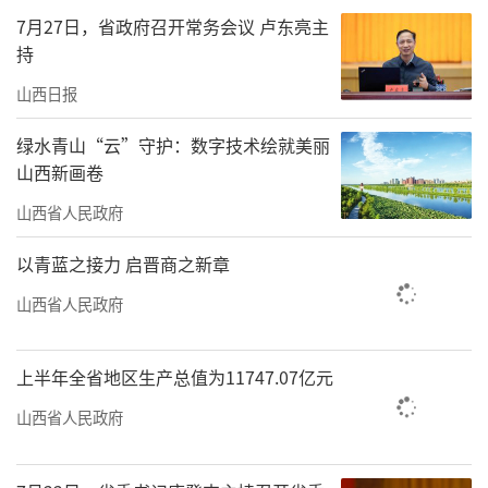
点盲区，打造宜居宜业环境。
7月27日，省政府召开常务会议 卢东亮主
持
在实施农村人居环境整治提升行动方面，
山西日报
我省将推动农村生活垃圾收运处置体系向自然
村延伸覆盖，提高垃圾分类减量和资源化利用
绿水青山“云”守护：数字技术绘就美丽
山西新画卷
水平。巩固农村户厕问题摸排整改成果，持续
山西省人民政府
推进农村户厕改造，引导农民新建农房配套建
设入院入室卫生厕所。合理规划布局农村公共
以青蓝之接力 启晋商之新章
厕所，加强对人口较多村庄公共厕所的无害化
山西省人民政府
改造提升。
此外，我省还将聚焦村庄街巷、农户庭
上半年全省地区生产总值为11747.07亿元
院、田间地头等重点区域，常态化开展村庄清
山西省人民政府
洁行动和乡村绿化美化行动，持续推进农
村“乱搭乱建、乱堆乱放、乱扔乱倒”和坑