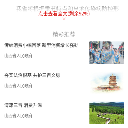
我省将根据季节特点和当地传染病防控形
点击查看全文(剩余
92
%)
势，发动企事业单位、社区、村（居）委会和
城乡居民，对城市卫生死角、乱堆乱放等问题
精彩推荐
开展“拉网式”集中清理。对机场车站、娱乐
传统消费小幅回落 新型消费增长强劲
场所、农贸市场、商场超市、小餐饮店、公厕
等人员密集、易造成疾病传播的重点场所，以
山西省人民政府
及地下室、地下车库、民防工程等病媒生物孳
生的薄弱环节开展“地毯式”排查。
夯实法治根基 共护三晋文脉
山西省人民政府
在城市内，主次干道、背街小巷、老旧城
区、城中村、城乡结合部、建筑工地、筒子楼
清凉三晋 消费升温
简易楼等重点区域，我省将组织群众开展单
位、社区、家庭等环境清脏治乱大扫除，全面
山西省人民政府
清洗积尘、积水、淤泥、垃圾、杂物，消除盲