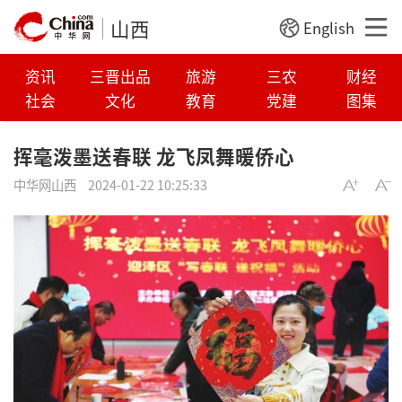
山西
English
资讯
三晋出品
旅游
三农
财经
社会
文化
教育
党建
图集
挥毫泼墨送春联 龙飞凤舞暖侨心
中华网山西
2024-01-22 10:25:33