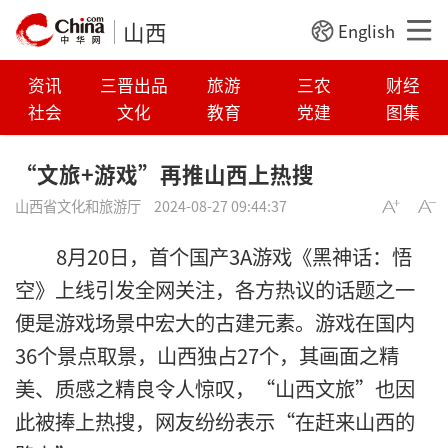
山西
English
资讯
三晋出品
旅游
三农
财经
社会
文化
教育
党建
图集
“文旅+游戏”再推山西上热搜
山西省文化和旅游厅
2024-08-27 09:44:37
8月20日，首个国产3A游戏《黑神话：悟
空》上线引发全网关注，各方热议的话题之一
便是游戏场景中宏大的古建元素。游戏在国内
36个景点取景，山西独占27个，其画面之精
美、质感之精良令人惊叹，“山西文旅”也因
此被捧上热搜，网友纷纷表示“在赶来山西的