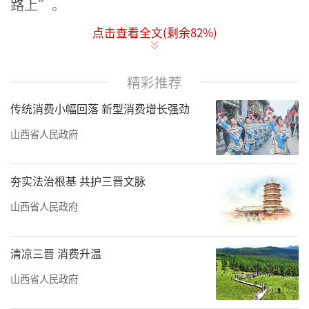
路上”。
点击查看全文(剩余
82
%)
作为“中国古代建筑宝库”，山西“村村
有古庙，处处有古建”，这无疑成为这部大制
作的设计灵感来源，游戏中随处可见山西古建
精彩推荐
的身影。游戏发布当日，省文旅厅发布了宣传
传统消费小幅回落 新型消费增长强劲
片《跟着悟空游山西》，带领网友跟随“大
山西省人民政府
圣”的脚步，一起游览大同云冈石窟、华严
寺，忻州五台山佛光寺、南禅寺，朔州崇福
夯实法治根基 共护三晋文脉
寺、应县木塔，晋中平遥镇国寺、双林寺，临
山西省人民政府
汾隰县小西天、洪洞广胜寺，晋城高平铁佛
寺、陵川西溪二仙庙、泽州玉皇庙等著名景
清凉三晋 消费升温
点。记者在评论区看到，有网友接连惊
山西省人民政府
叹：“原来山西这么美！”“以前不知道山西
有这么多好地方，有空一定要去走走！”……