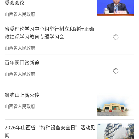
委会会议
字文旅品牌创新大会上，省文旅厅将发布“跟
山西省人民政府
着悟空游山西”活动主题线路、线下通关文
牒，发放免费通关信物以及主题周边等。
省委理论学习中心组举行树立和践行正确
政绩观学习教育专题学习会
责任编辑：Hilary
山西省人民政府
百年阀门踏新途
山西省人民政府
狮脑山上薪火传
山西省人民政府
2026年山西省“特种设备安全日”活动见
闻