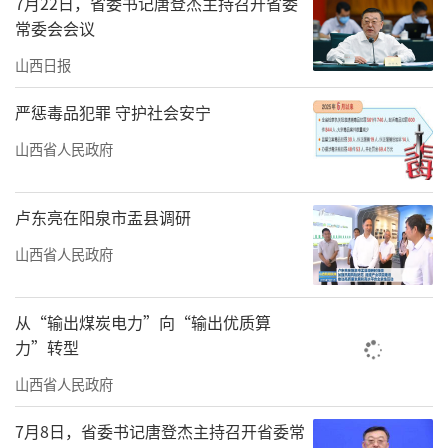
7月22日，省委书记唐登杰主持召开省委
常委会会议
“其实，这场虚拟与现实的‘双向奔
山西日报
赴’早在4年前已经开始，目前，山西正努力
让‘悟空效应’变成长效流量。”省文旅厅工
严惩毒品犯罪 守护社会安宁
作人员表示，游戏视频里展现的佛像、寺庙、
山西省人民政府
石窟等只是山西古建的冰山一角，我省古建筑
以“数量众多、类型丰富、时代序列完整、价
卢东亮在阳泉市盂县调研
值内涵独特、地域风格显著”等特点享誉神
山西省人民政府
州。根据第三次全国文物普查统计，山西全国
重点文物保护单位数量居全国第一，不可移动
从“输出煤炭电力”向“输出优质算
文物数量居全国第四，全国仅存的3座唐代木构
力”转型
建筑佛光寺、南禅寺、广仁王庙均在山西；五
山西省人民政府
代至元代木构建筑515处，约占全国总数的
82.4%。此外，在8月22日—25日举办的2024数
7月8日，省委书记唐登杰主持召开省委常