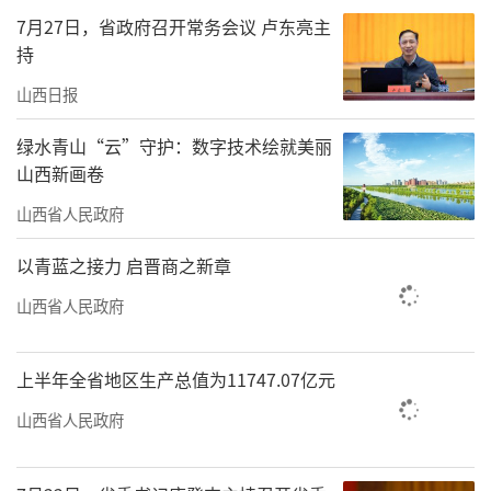
7月27日，省政府召开常务会议 卢东亮主
截至8月21日上午9时22分，去哪儿平台上，山
持
西太原的搜索指数环比上一周增长10%，环比
山西日报
前1小时增长40%，热度还在持续攀升中。
绿水青山“云”守护：数字技术绘就美丽
游戏中“既见未来，为何不拜”名场面的
山西新画卷
实景，就来自被称为千佛庵的临汾隰县小西
山西省人民政府
天。“正是有团队前期在小西天等地实地采风
取景，才能在游戏里看到无比精美、充满质感
以青蓝之接力 启晋商之新章
的画面。”临汾市文旅局科技科姚政表
山西省人民政府
示，“‘文旅+游戏’的融合、文旅资源与游戏
世界的紧密连接，让我们借助数字化平台，以
上半年全省地区生产总值为11747.07亿元
沉浸式、体验式、互动式的方式宣介山西优质
山西省人民政府
文旅资源，吸引国内外游客‘线上种草，线下
打卡’，也让更多人了解临汾、爱上临汾！”