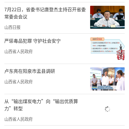
过瘾。太原市宁化府益源庆醋业有限公司、山
7月22日，省委书记唐登杰主持召开省委
西紫林醋业股份有限公司的产品早已名声在
常委会会议
外，而山西辛公府食醋酿造有限公司、山西荣
山西日报
欣酿造有限公司作为首次参展的醋企，一经亮
严惩毒品犯罪 守护社会安宁
相便圈粉无数。
山西省人民政府
“我们的产品不只有山西老陈醋，还有果
醋。很多人品尝后，感觉很好。醋不仅可以调
卢东亮在阳泉市盂县调研
味，还有很好的康养价值。此次我们带了两类
山西省人民政府
产品，一类是谷物发酵的功能醋，另一类是水
果发酵的功能醋，顺应了现在的大健康养生趋
从“输出煤炭电力”向“输出优质算
势。”山西荣欣酿造有限公司总经理助理荣誉
力”转型
说。
山西省人民政府
“首次参加消博会，感觉人气很旺，山西