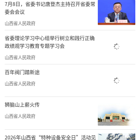
7月8日，省委书记唐登杰主持召开省委常
展区很受欢迎，希望借助这一平台，让山西好
委会会议
醋走向世界。也希望以醋为媒，吸引更多游客
山西省人民政府
走进山西，了解山西，投资山西。”山西辛公
府食醋酿造有限公司总经理辛彦龙表示。
省委理论学习中心组举行树立和践行正确
政绩观学习教育专题学习会
酒香醉人，醋香扑鼻。第四届消博会上，
山西省人民政府
山西展区正“发酵”出新的味道。
百年阀门踏新途
责任编辑：王璐璐
山西省人民政府
狮脑山上薪火传
山西省人民政府
2026年山西省“特种设备安全日”活动见