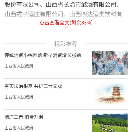
股份有限公司、山西省长治市潞酒有限公司、
山西戎子酒庄有限公司、山西四达酒类饮料有
点击查看全文(剩余
83
%)
限责任公司。
汾酒展台前，慕名而来的客商一拨又一
精彩推荐
拨。“目前，公司拿出几款境外畅销产品在国
传统消费小幅回落 新型消费增长强劲
内招商销售，欢迎大家了解咨询并积极推介合
作伙伴。”
山西省人民政府
“我们的产品产自北纬38度的雁门关脚
夯实法治根基 共护三晋文脉
下。欢迎大家来山西，登上雁门关，饮一杯雁
山西省人民政府
门金波代州黄酒，凭吊曾经在雁门关上守护华
夏的忠臣名将。”
清凉三晋 消费升温
“戎子酒庄位于山西乡宁，是集优质酿酒
山西省人民政府
葡萄种植、酒庄酒生产、农业生态观光旅游、