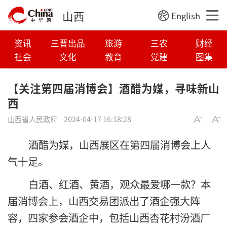
山西
English
资讯
三晋出品
旅游
三农
财经
社会
文化
教育
党建
图集
【关注第四届消博会】酒醋为媒，寻味新山
西
山西省人民政府
2024-04-17 16:18:28
酒醋为媒，山西展区在第四届消博会上人
气十足。
白酒、红酒、黄酒，观众最爱哪一款？本
届消博会上，山西交易团派出了酒企强大阵
容，四家参会酒企中，包括山西杏花村汾酒厂