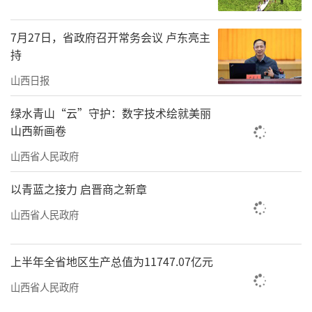
健康养生于一体的现代化综合型国际生态文化
7月27日，省政府召开常务会议 卢东亮主
园区。”
持
“潞酒是山西两大清香型历史名酒之一，
山西日报
潞酒酿酒史可上溯到6000多年前新石器时代仰
绿水青山“云”守护：数字技术绘就美丽
韶文化时期。古代就与汾酒齐名，在三晋大地
山西新画卷
上有‘南潞北汾’之称。”
山西省人民政府
四位酒企负责人在向观众的推介中，有对
以青蓝之接力 启晋商之新章
厚重酒史的自豪，有对当前发展的信心，也有
山西省人民政府
对未来发展的期许。
寻味山西展区，除了酒香，还少不了醋
上半年全省地区生产总值为11747.07亿元
味。在醋企展台前，许多当地市民和参展客商
山西省人民政府
前来咨询采购，抿一口山西老陈醋，直呼酸得