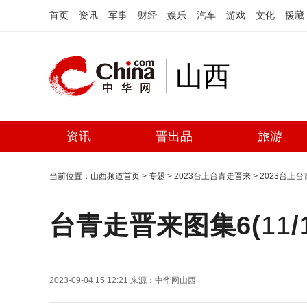
首页
资讯
军事
财经
娱乐
汽车
游戏
文化
援藏
山西
资讯
晋出品
旅游
当前位置：
山西频道首页
>
专题
>
2023台上台青走晋来
>
2023台上
台青走晋来图集6(
11
/
2023-09-04 15:12:21
来源：
中华网山西