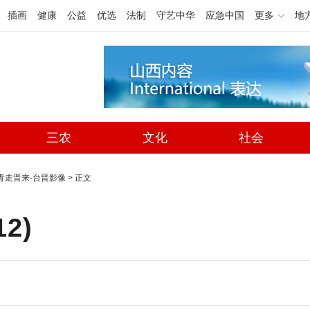
插画
健康
公益
优选
法制
守艺中华
应急中国
更多
地
三农
文化
社会
台青走晋来-台晋影像
> 正文
12
)