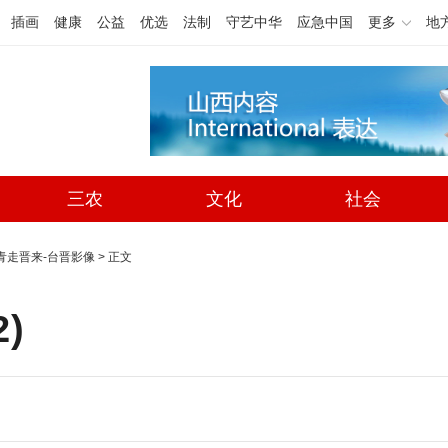
插画
健康
公益
优选
法制
守艺中华
应急中国
更多
地
三农
文化
社会
台青走晋来-台晋影像
> 正文
2
)