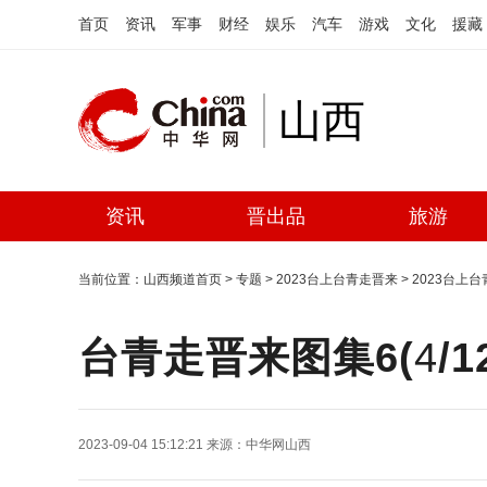
首页
资讯
军事
财经
娱乐
汽车
游戏
文化
援藏
山西
资讯
晋出品
旅游
当前位置：
山西频道首页
>
专题
>
2023台上台青走晋来
>
2023台上
台青走晋来图集6(
4
/
1
2023-09-04 15:12:21
来源：
中华网山西