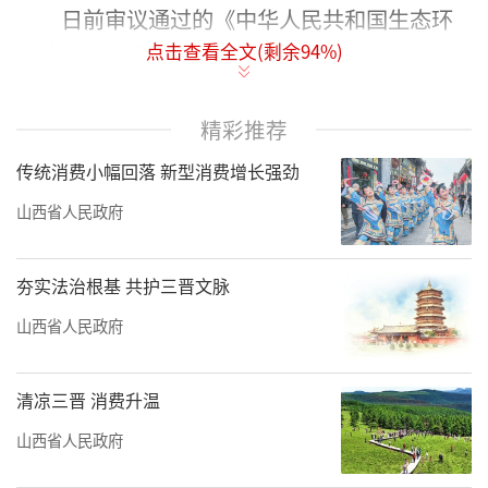
日前审议通过的《中华人民共和国生态环
点击查看全文(剩余
94
%)
境法典》将噪声污染防治设为独立分编，进行
系统规范，为依法防治噪声污染提供了更强有
力的法律武器和行动指南。
精彩推荐
传统消费小幅回落 新型消费增长强劲
噪声虽无形，却关乎民生福祉、城市宜居
度与群众幸福感。近年来，山西省坚持以民为
山西省人民政府
本，将声环境综合治理作为生态文明建设和民
生改善的重要内容，聚焦交通、工业、社会生
夯实法治根基 共护三晋文脉
活等重点领域，精准施策、靶向治理，监管体
山西省人民政府
系持续完善，治理成效显著。如今，三晋大地
喧嚣渐远，城市乡村处处可闻自然清音，呈现
清凉三晋 消费升温
出一幅宁静和谐的宜居画卷。
山西省人民政府
科学筑防阻喧嚣