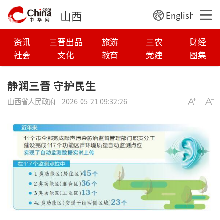
山西
English
资讯
三晋出品
旅游
三农
财经
社会
文化
教育
党建
图集
静润三晋 守护民生
山西省人民政府
2026-05-21 09:32:26