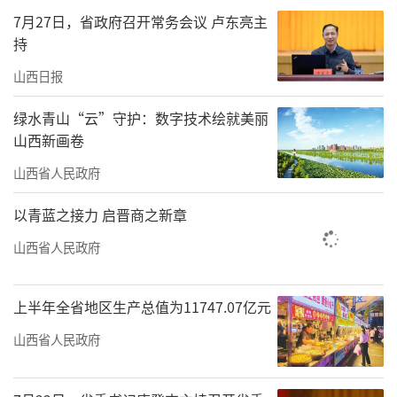
7月27日，省政府召开常务会议 卢东亮主
交通降噪更安宁
持
连日来，不少途经太原市中环线高架桥的
山西日报
市民发现，高架桥上正加装着3米多高的绿色声
绿水青山“云”守护：数字技术绘就美丽
屏障。这种声屏障依托科学声学设计，能有效
山西新画卷
阻隔呼啸的车流噪声，为周边居民筑牢宁静生
山西省人民政府
活的防线。
以青蓝之接力 启晋商之新章
城市快速路车流不息，交通噪声曾是困扰
山西省人民政府
沿线居民的突出民生问题。近年来，随着省城
城市框架不断拓展，中环等快速路沿线居民
上半年全省地区生产总值为11747.07亿元
区、学校、医院密集，昼夜不息的车流噪声，
山西省人民政府
影响群众生活作息。采访中记者看到，目前东
中环、南中环声屏障已完成部分安装，施工正