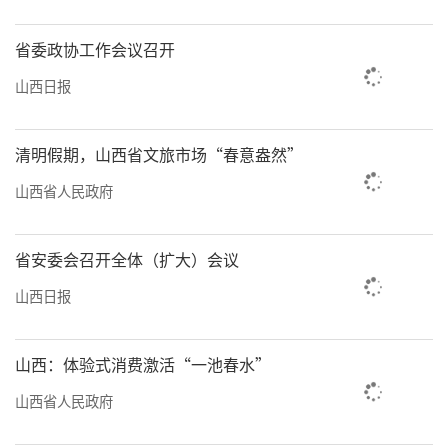
改善全省声环境质量、守护人民群众宁静生
活、推进美丽山西建设提供坚实保障。
省委政协工作会议召开
（程国媛）
山西日报
责任编辑：李梓涵
清明假期，山西省文旅市场“春意盎然”
山西省人民政府
省安委会召开全体（扩大）会议
山西日报
山西：体验式消费激活“一池春水”
山西省人民政府