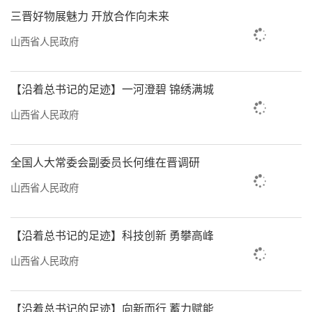
三晋好物展魅力 开放合作向未来
通过电脑客户端、手机App，实现远程实时监
测，提升了治理效率。
山西省人民政府
省生态环境厅发布的《山西省噪声污染防
【沿着总书记的足迹】一河澄碧 锦绣满城
治报告（2024年度）》显示，2024年全省城市
山西省人民政府
声环境质量保持在较好水平。全省昼间城市区
域声环境质量平均等效声级为51.2dB（A），总
全国人大常委会副委员长何维在晋调研
体水平等级为二级；全省昼间城市道路交通声
环境质量平均等效声级为65.6dB（A），声环境
山西省人民政府
质量强度等级为一级；全省城市功能区昼、夜
间达标率分别为91.9%和80.4%。噪声投诉处置
【沿着总书记的足迹】科技创新 勇攀高峰
方面，全省畅通“12345”“110”等渠道，全
山西省人民政府
年接收噪声污染投诉9.34万件，办结率100%。
噪声投诉热点集中在社会生活、建筑施工方
【沿着总书记的足迹】向新而行 蓄力赋能