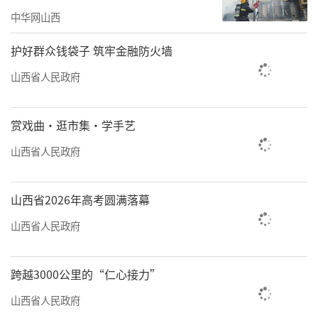
交通声环境，让城市在高效通行的同时，保有
中华网山西
一份宁静。
护好群众钱袋子 筑牢金融防火墙
精准监管治顽疾
山西省人民政府
多元共治护静谧
机器轰鸣、施工嘈杂、车辆穿梭……曾是
赏戏曲·逛市集·学手艺
不少地方声环境的“顽疾”。我省坚持精准监
山西省人民政府
管、源头防控、多元共治，健全噪声监测网
络，严格执法监管，引导企业自律、公众参
山西省2026年高考圆满落幕
与，全方位整治噪声污染，让城市告别喧嚣、
山西省人民政府
回归清静。
5月16日，记者在位于省城滨河路附近的一
跨越3000公里的“仁心接力”
处建筑工地发现，在施工显著位置立着一
山西省人民政府
块“工地扬尘噪声监测系统”的电子显示屏，