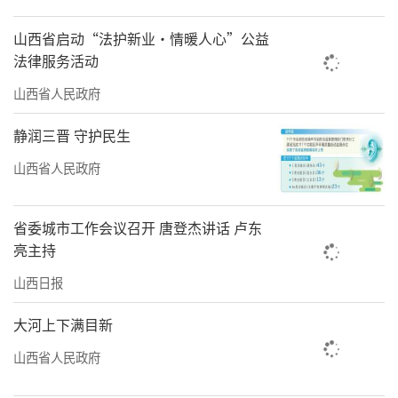
屏幕上方的白色横杆上安装了专业设备，可对
山西省启动“法护新业·情暖人心”公益
施工工地实时PM10、PM2.5浓度以及施工噪声
法律服务活动
进行监测，让人一目了然。记者看到，屏幕上
山西省人民政府
清晰显示“噪声：51.7dB（分贝），
静润三晋 守护民生
PM2.5:5.31ug（微克），PM10：33ug（微
山西省人民政府
克）”。
去年以来，为深化重点单位噪声扬尘治理
省委城市工作会议召开 唐登杰讲话 卢东
和精细化管理，太原市规定全市中心城区现有
亮主持
扬尘重点单位全部建设（更新）噪声扬尘在线
山西日报
监测设备和视频监控系统，并完成监控数据联
大河上下满目新
网上传任务，为施工工地噪声和扬尘污染监管
山西省人民政府
安上了“电子眼”，促使工地扬尘和噪声污染
治理由“人治”走向“数治”，监测人员可以