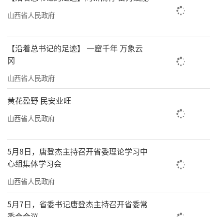
面，分别占噪声投诉的76.15%、19.86%。
山西省人民政府
静美赋能促宜居
【沿着总书记的足迹】 一窟千年 万象云
声优民悦惠民生
冈
良好的声环境，是宜居城市的重要标志，
山西省人民政府
也是民生幸福的直观体现。山西坚持“治理噪
黄花盈野 民安业旺
声、保障民生、赋能发展”理念，持续巩固声
山西省人民政府
环境治理成效，让宁静惠及城乡，让群众在静
谧环境中感受生活美好、共享生态红利。
5月8日，唐登杰主持召开省委理论学习中
清晨，临汾市汾河公园内，鸟鸣清脆、微
心组集体学习会
风轻拂，没有喧嚣噪声，只有市民晨练的欢声
山西省人民政府
笑语。“以前河边临近道路，车流噪声大，晨
5月7日，省委书记唐登杰主持召开省委常
练都觉得吵，现在噪声小了，环境更清幽，每
委会会议