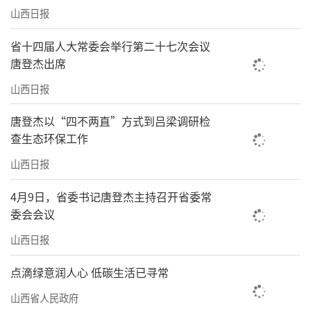
声污染防治落实夜间施工许可制度，交通运输
山西日报
噪声污染防治实施国省道过境改线、增设声屏
省十四届人大常委会举行第二十七次会议
障；社会生活噪声污染防治严厉打击“飙车炸
唐登杰出席
街”等扰民行为。构建社会共治新格局，鼓
山西日报
励“宁静小区”建设，噪声污染防治工作进一
步系统化、精细化、科学化。并通过官方网
唐登杰以“四不两直”方式到吕梁调研检
查生态环保工作
站、新闻媒体、微信群等宣传渠道，广泛开展
噪声污染防治法律法规和政策的宣传教育活
山西日报
动，提高广大群众对噪声污染防治工作的认
4月9日，省委书记唐登杰主持召开省委常
识，使其自觉减少噪声污染，发挥社区自我管
委会会议
理能力，推动邻里合作。
山西日报
下一步，我省将进一步加强噪声污染综合
点滴绿意润人心 低碳生活已寻常
治理，规范工作流程、提升工作质效，为持续
山西省人民政府