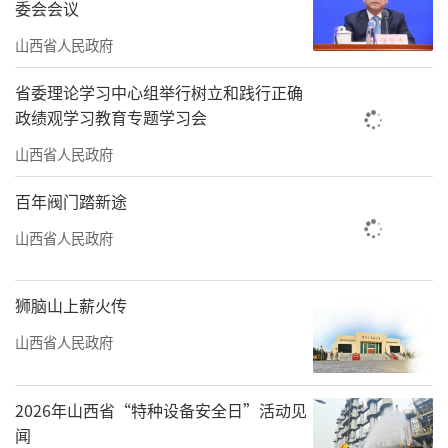
委会会议
分贝。声屏障能挡住相当一部分噪声，声屏障
山西省人民政府
的降噪效果已有大量实践验证，对中低层住户
省委理论学习中心组举行树立和践行正确
的改善尤为明显。
政绩观学习教育专题学习会
声屏障的安装对中环路沿途居民来说是个
山西省人民政府
好消息，它的出现可以有效降低交通噪声，市
百年阀门踏新途
民们也纷纷为这一惠民举措点赞。在太原市南
山西省人民政府
中环高架桥附近居住的范建新告诉记者：“安
静的睡眠是最基本的民生之一，安装了声屏
障，我们的生活更加安静，噪声污染治理让城
狮脑山上薪火传
市管理也有了温度。”
山西省人民政府
从太原中环的“隔音长廊”，到各地主干
2026年山西省“特种设备安全日”活动见
道的降噪治理，我省以工程为抓手，持续优化
闻