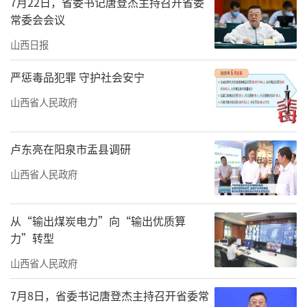
在紧张进行中。据悉，此次太原市声屏障安装
7月22日，省委书记唐登杰主持召开省委
常委会会议
涉及东中环、南中环、西中环、北中环，总长
山西日报
度将超过14公里，整体设计高度为3.5米。
严惩毒品犯罪 守护社会安宁
山西省聚焦交通噪声治理痛点，以科技赋
能、工程兜底，为城市筑起一道道“隔音屏
山西省人民政府
障”，让宁静回归千家万户。采访中，中环线
声屏障安装项目负责人李晓强告诉记者，此次
卢东亮在阳泉市盂县调研
安装的声屏障上部与下部分别是1米的金属屏
山西省人民政府
体，中间1.5米的通透屏体。为保证使用年限和
吸隔声效果达到要求，屏体外壳选用铝合金，
从“输出煤炭电力”向“输出优质算
内部选用与高速铁路声屏障一样的吸声材料。
力”转型
屏体中部用的钢化夹胶玻璃，这样在桥上乘客
山西省人民政府
可以看到外侧的风景，也不会感到压抑。据
7月8日，省委书记唐登杰主持召开省委常
悉，声屏障安装完成后，整体降噪效果可达15