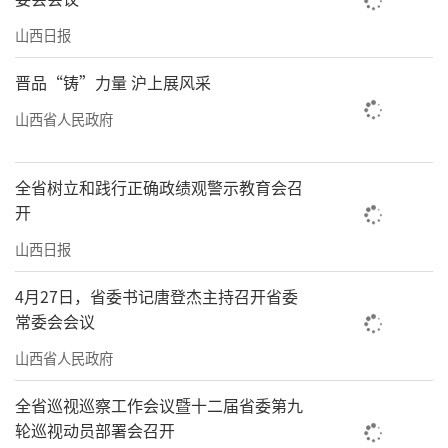
天来这儿锻炼，心情都格外舒畅。”环保志愿
山西日报
者马英说。
晋品“铸”力量 沪上展风采
近年来，我省扎实推进噪声污染防治制度
山西省人民政府
与能力建设，11个市全部完成噪声污染防治监
督管理部门职责分工，建设完成117个功能区声
全省树立和践行正确政绩观警示教育会召
环境质量自动监测点位，实现了自动监测数据
开
实时上传。在117个监测点位中，1类功能区
山西日报
（居住区）45个、2类功能区（混合区）36个、
3类功能区（工业区）13个、4a类功能区（交通
4月27日，省委书记唐登杰主持召开省委
干线两侧区域）23个。各地各部门积极探索噪
常委会会议
声污染新治理模式，不断强化源头防控，严格
山西省人民政府
依法治噪。重点领域治理有序推进，工业噪声
全省巡视巡察工作会议暨十二届省委第九
污染防治推进企业“退城进园”，建筑施工噪
轮巡视动员部署会召开