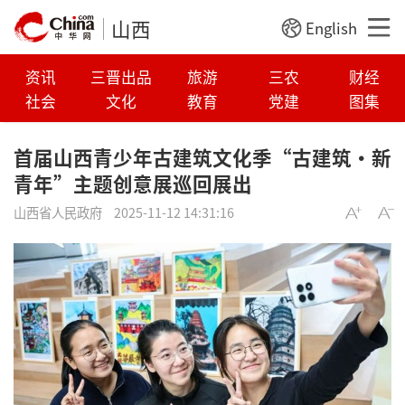
山西
English
资讯
三晋出品
旅游
三农
财经
社会
文化
教育
党建
图集
首届山西青少年古建筑文化季“古建筑·新
青年”主题创意展巡回展出
山西省人民政府
2025-11-12 14:31:16