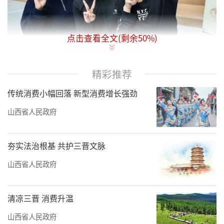
点击查看全文(剩余
50
%)
10月30日至11月3日，首届山西青少年古建
精彩推荐
筑文化季“古建筑·新青年”主题创意展在汾
传统消费小幅回落 新型消费增长强劲
酒博物馆及省内四所高校巡回展出。本次巡展
以“展示成果、推动交流、促进传播”为主
山西省人民政府
线，融合线上宣传与线下体验，打造兼具科普
性、生活化与互动感的展览现场。
夯实法治根基 共护三晋文脉
山西省人民政府
据介绍，本次古建筑文化季活动启动以
来，共征集到600件作品。最终进入巡展的79件
清凉三晋 消费升温
优秀作品，不仅展现出年轻一代对传统建筑文
化的深入理解，更以充满想象力的艺术表达，
山西省人民政府