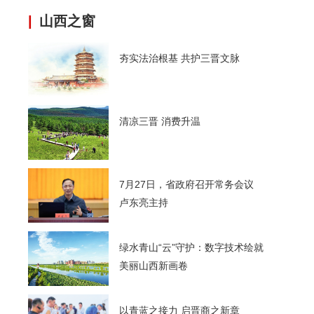
|
山西之窗
夯实法治根基 共护三晋文脉
清凉三晋 消费升温
7月27日，省政府召开常务会议
卢东亮主持
绿水青山“云”守护：数字技术绘就
美丽山西新画卷
以青蓝之接力 启晋商之新章