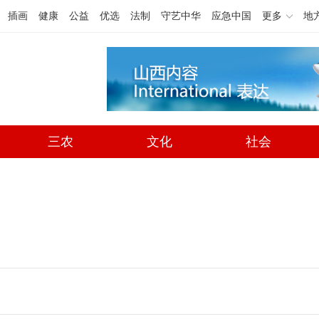
插画
健康
公益
优选
法制
守艺中华
应急中国
更多
地
三农
文化
社会