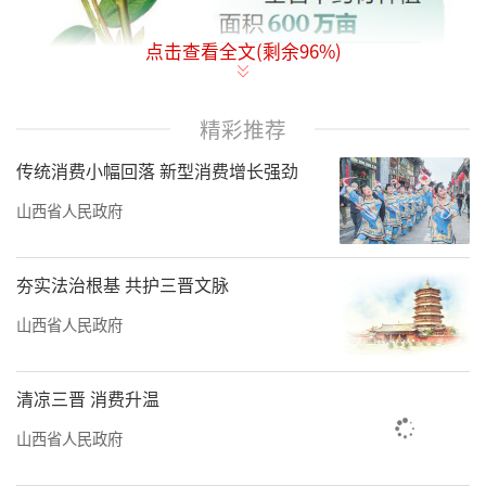
点击查看全文(剩余
96
%)
精彩推荐
一株小草造福世界、一缕药香跨越古
传统消费小幅回落 新型消费增长强劲
今……中医药是中华文明瑰宝，也是我国独具
山西省人民政府
原创优势的科技资源和宝贵财富。作为实现自
主创新极具潜力的领域，中医药产业在国民经
夯实法治根基 共护三晋文脉
济中的地位持续攀升，正日益成为驱动我国经
济增长的重要新引擎。
山西省人民政府
山西中医药资源禀赋深厚，素有“北药宝
清凉三晋 消费升温
库”美誉，黄芪、党参、连翘等十大晋药资源
山西省人民政府
优势显著，全省中药材种植面积600万亩，位居
全国第四，在我国中医药产业链中具有重要战