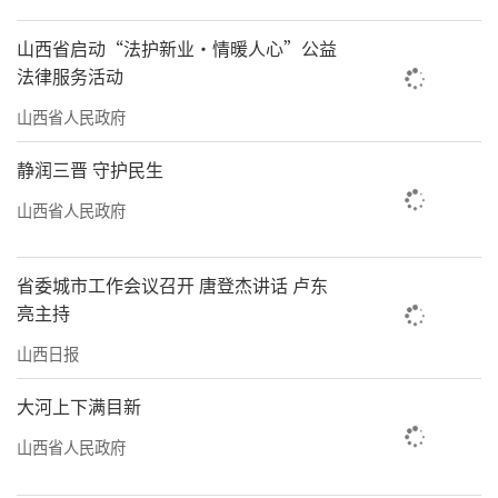
近年来，我省大力开展中药材标准化生产示范
山西省启动“法护新业·情暖人心”公益
基地和良种繁育基地建设，有效提升规范化种
法律服务活动
植水平，从源头保障中医药产业高质量发展。
山西省人民政府
拥抱现代科技传承千年技艺
静润三晋 守护民生
在山西中医药大学和剂书院楼内，时常弥
山西省人民政府
漫着一股独特的草木气息。7月18日下午，中药
炮制山西省重点实验室高级实验师孟祥龙正在
省委城市工作会议召开 唐登杰讲话 卢东
使用热分析仪器炮制十大晋药之一——山楂。此
亮主持
刻温度显示为200℃，旁边的电脑屏幕上直观显
山西日报
示出这味药材在炮制过程中的热分析曲
大河上下满目新
线。“差一度药性就有微妙变化。”他凝神
道。
山西省人民政府
中药炮制是中医药独特技艺。药材必须经