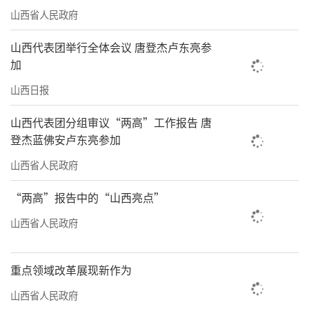
山西省人民政府
新联盟，为企业解决生产技术难题。实验室建
立黄芩炭、炒党参、红枣叶等18项山西省及行
山西代表团举行全体会议 唐登杰卢东亮参
业中药饮片炮制规范；与企业合作探索中药饮
加
片智能生产和全过程追溯；协助山西广誉远国
山西日报
药有限公司开展3种传统特色炮制方法技术创新
山西代表团分组审议“两高”工作报告 唐
与工业转化研究；并在山西振东制药股份有限
登杰蓝佛安卢东亮参加
公司等企业推广应用12种优质中药饮片规范化
山西省人民政府
炮制加工工艺及质量标准。
“两高”报告中的“山西亮点”
“新药研发离不开产学研协同创新。”郝
山西省人民政府
旭亮说，“我们依托医疗机构和制剂中心平
台，加强与药企合作，持续推动临床经验方向
重点领域改革展现新作为
医疗机构制剂、中药新药递级转化，目前正在
山西省人民政府
开发的2项中药新药成功立项山西省重点研发计