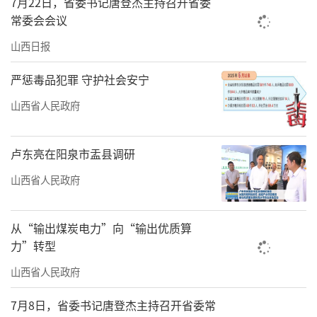
7月22日，省委书记唐登杰主持召开省委
中，我们可以深切感受到，传承精华、守正创
常委会会议
新正在为山西中医药现代化和产业化发展提供
山西日报
强劲动能。
严惩毒品犯罪 守护社会安宁
摸清资源“家底”夯实产业根基
山西省人民政府
季夏时节，万物繁盛。山西中医药大学中
医药博物馆内，众多慕名而来的参观者流连忘
卢东亮在阳泉市盂县调研
返，徜徉在博大精深的中医药文化中。灯光映
山西省人民政府
衬下，琳琅满目的药用植物腊叶标本和浸液标
本宛如一件件艺术品般美轮美奂。
从“输出煤炭电力”向“输出优质算
力”转型
“中药标本馆的每件展品都凝聚着我省中
药资源普查人员的心血。”7月18日，中药炮制
山西省人民政府
山西省重点实验室主任张朔生教授告诉记者，
7月8日，省委书记唐登杰主持召开省委常