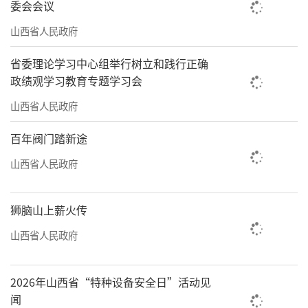
实验室积极参加第四次全国中药资源普查，努
委会会议
力摸清山西中药资源“家底”。历时多年的山
山西省人民政府
西省中药资源普查正式工作共完成样地数量
省委理论学习中心组举行树立和践行正确
3152个，调查一般普查品种1681种，上交实物
政绩观学习教育专题学习会
材料腊叶标本14668份、药材标本1580份、种
山西省人民政府
质标本1153份。
百年阀门踏新途
实验室讲师董虹玲曾赴晋中市平遥县、榆
山西省人民政府
次区等地进行普查。“队员们深入田野村落、
山川河谷进行地毯式探查，详细采集药材种
狮脑山上薪火传
类、分布区域、生长环境、蕴藏量等信息，留
山西省人民政府
存了珍贵的第一手资料。”忆起用足迹丈量草
木的时光，董虹玲满怀欣慰。
2026年山西省“特种设备安全日”活动见
为有效保护和合理开发利用晋药资源，实
闻