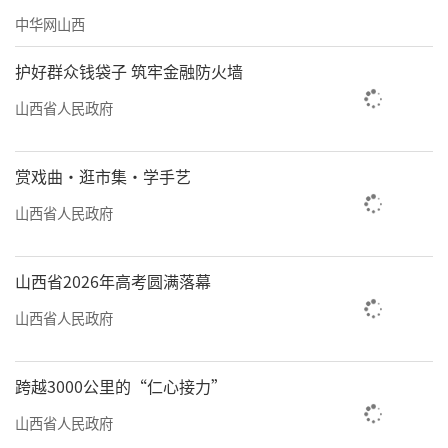
验室先后建立山西省中药资源品种分布信息
中华网山西
库、中药标本信息库和中药材栽培数据库等5个
护好群众钱袋子 筑牢金融防火墙
数字化信息库。2023年，实验室牵头完成
的“山西省第四次全国中药资源普查及普查成
山西省人民政府
果数字化建设”项目荣获山西省科学技术进步
奖一等奖。
赏戏曲·逛市集·学手艺
山西省人民政府
“中药资源是中医药事业和产业发展的物
质基础。中药资源普查和数字化管理，对中药
山西省2026年高考圆满落幕
行业发展的整体决策意义重大。”张朔生说，
实验室据此编制了各县（市、区）中药材发展
山西省人民政府
规划，为中药材生产和区域经济发展提供科学
指导。
跨越3000公里的“仁心接力”
山西省人民政府
中药材种植业是“中药生产第一车间”。