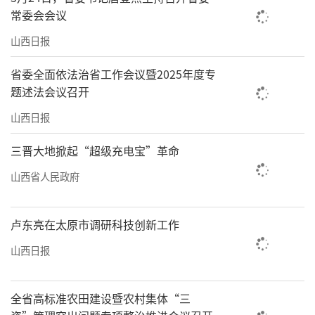
奖。“这些成果已在全省多所医院推广应用，
常委会会议
近3年基于经方扶阳理论治疗患者2万余人
山西日报
次。”冯振宇说。
省委全面依法治省工作会议暨2025年度专
“临床疗效是中医药的生命，也是炮制的
题述法会议召开
灵魂。”张朔生说，实验室持续开展生、熟地
山西日报
黄治疗阿尔兹海默病及糖尿病的差异性研究，
服务临床安全合理用药。
三晋大地掀起“超级充电宝”革命
山西省人民政府
“创新是推动中医药发展的根本动
力。”山西省卫生健康委中医药科技与产业处
卢东亮在太原市调研科技创新工作
处长刘浚表示，我省持续实施省级中医药科技
专项，支持推进经典名方、名老中医方向医疗
山西日报
机构制剂、医疗机构制剂向中药创新药递级转
化，并开展“三晋名方”优选工作，“十四
全省高标准农田建设暨农村集体“三