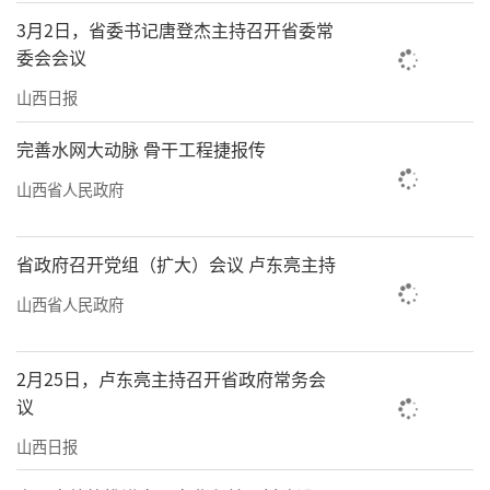
中药材产业开发研究院，运用自主研发技术对
3月2日，省委书记唐登杰主持召开省委常
委会会议
中药材进行提取，成为山西省首家规模化黄
芩、连翘提取物备案企业，结束了我省大宗道
山西日报
地药材长期以农产品原料出售局面，促进中药
完善水网大动脉 骨干工程捷报传
产业延链补链强链，带动陵川县及周边地区建
山西省人民政府
设中药材产业基地5万亩，实现农户订单合作2
万余例。
省政府召开党组（扩大）会议 卢东亮主持
7月2日，《山西省提升中药质量促进中医
山西省人民政府
药产业高质量发展的若干措施》印发。展望未
来，刘浚信心满怀：“我们将持续发挥政策引
2月25日，卢东亮主持召开省政府常务会
领重要作用，坚持以提升中药质量为核心，以
议
科技创新为动力，以产业融合为突破，加快构
山西日报
建现代化中医药全产业链体系，推动中医药产