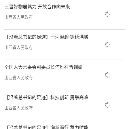
三晋好物展魅力 开放合作向未来
过水制、火制等加工方法炮制后制得饮片，方
山西省人民政府
可用于中医临床或制剂生产。“炮制去的是毒
性，增的是药效。”张朔生深谙炮制之道，他
【沿着总书记的足迹】一河澄碧 锦绣满城
直言，传统炮制技艺主要依靠老药工口传心
授，难以标准化、规模化。随着时代变迁，晋
山西省人民政府
产优势药材及饮片的产地加工、炮制、质量控
制及评价等技术与方法已趋滞后，且缺乏全链
全国人大常委会副委员长何维在晋调研
条数字化技术体系，制约了我省中药产业升
山西省人民政府
级。
【沿着总书记的足迹】科技创新 勇攀高峰
“用现代科学讲清楚、说明白中医药学原
理机制，是中医药人的重要使命。”孟祥龙介
山西省人民政府
绍，实验室率先采用热分析技术对中药炮制火
力、火候、炒炭存性等传统经验术语进行客观
【沿着总书记的足迹】向新而行 蓄力赋能