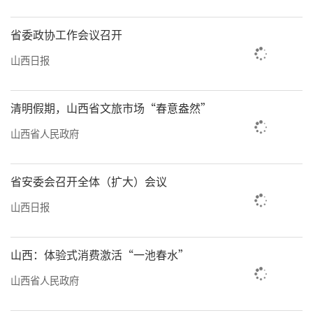
遥蒌贝颗粒……近3年来，该中心充分挖掘名老
中医诊疗经验，着重围绕儿科、消化、肿瘤等
省委政协工作会议召开
中医药优势领域，研发出10个专科特色中药制
山西日报
剂新产品，并通过山西省药品监督管理局审
批，显著增加中医药在常见病、多发病和慢性
清明假期，山西省文旅市场“春意盎然”
病治疗中的应用。
山西省人民政府
“作为中医防病治病主要手段，中药制剂
具有确切临床疗效和系统用药理论。制剂新产
省安委会召开全体（扩大）会议
品投入使用后，患者反馈良好，进一步提升中
山西日报
医药专科影响力。”该中心研发人员张潞深感
振奋，“目前我们尚有10余种制剂新产品正在
山西：体验式消费激活“一池春水”
陆续申报评审中。”
山西省人民政府
7月17日上午，山西省中西医结合医院经典