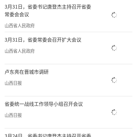
扶阳病房内，护士牛鹏娜正在为一名强直性脊
3月31日，省委书记唐登杰主持召开省委
柱炎患者施行火龙灸。沿患者脊柱铺敷的药物
常委会会议
被点燃后形如火龙，令人惊叹不已。作为经方
山西省人民政府
扶阳山西省重点实验室的临床平台，这一中医
3月31日，省委常委会召开扩大会议
特色病房已让众多疑难病症患者受益。
山西省人民政府
经方扶阳山西省重点实验室的团队成员来
自中医学、分子生物学、植物学等不同学科领
卢东亮在晋城市调研
域。他们发挥各自专业技能，探索针对肿瘤、
山西日报
情志病、风湿免疫性疾病和糖尿病神经病变等
疾病的靶方靶药，开发出系列有效方药。“一
省委统一战线工作领导小组召开会议
种治疗乳腺癌的中药组合物”等被授权发明专
山西日报
利，“温阳法治疗抑郁症的临床疗效及作用机
制研究”荣获山西省科学技术进步奖二等
3月24日，省委书记唐登杰主持召开省委