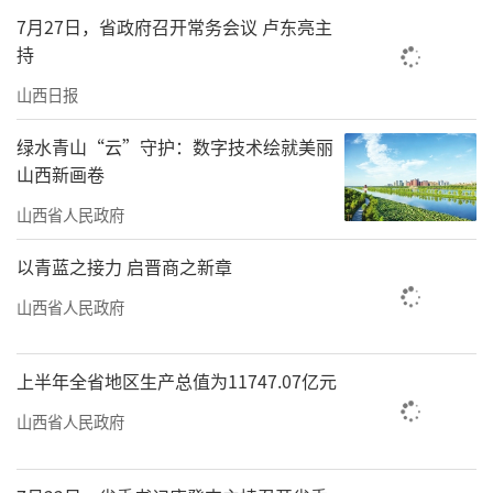
7月27日，省政府召开常务会议 卢东亮主
略地位。近年来，我省高位推动中医药强省战
持
略，深入实施中药资源保护利用、中药工业现
山西日报
代化、中医药科技创新等七大工程，努力将中
医药产业打造成加快发展新质生产力的新赛
绿水青山“云”守护：数字技术绘就美丽
道，全省中医药产业呈现蓬勃发展态势。
山西新画卷
山西省人民政府
传承创新是实现中医药高质量发展的核心
所在。近日，我省通报表扬2024年度考核“优
以青蓝之接力 启晋商之新章
秀”的29个省重点实验室和省技术创新中心。
山西省人民政府
中药炮制山西省重点实验室、经方扶阳山西省
重点实验室和山西省中药制剂研发技术创新中
上半年全省地区生产总值为11747.07亿元
心位列其中。推动传统中医药和现代科学相结
山西省人民政府
合、相促进，助力科技创新与产业创新深度融
合……从这三个中医药科研平台的创优实践