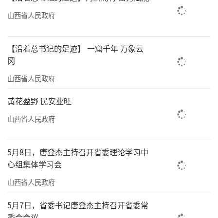
化、数字化表征研究，将老药工口里文火、武
山西省人民政府
火、中火的温度范围，量化为精确温度点，从
而达到炮制工艺精准化。这一技术居于国内领
【沿着总书记的足迹】 一窟千年 万象云
先水平。
冈
山西省人民政府
另一端的中药炮制感官评价研究室内，讲
师闫晓宁正在操作电子眼观察苍术炮制前后颜
黄花盈野 民安业旺
色变化。“实验室开发出电子眼、电子鼻、电
山西省人民政府
子舌等智能仿生评价技术，将模糊描述的色香
味等感官经验精准量化为数字信号，并结合空
5月8日，唐登杰主持召开省委理论学习中
间组学和最新生物技术评价模式，对饮片进行
心组集体学习会
客观检测和分析，有效保证炮制质量。”闫晓
山西省人民政府
宁说，目前实验室已建立十大晋药和晋产优势
5月7日，省委书记唐登杰主持召开省委常
特色中药饮片的形色气味客观化数据库，为企
委会会议