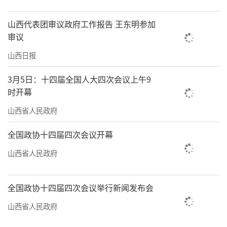
划项目，已完成中试，正开展有效性和安全性
山西代表团审议政府工作报告 王东明参加
评价研究。”
审议
与亚宝药业集团股份有限公司合作研发出
山西日报
痹症用药“葛桂颈络通片”；与天津智光嘉音
3月5日：十四届全国人大四次会议上午9
中医药研究有限公司开展临床循证医学研究；
时开幕
联合山西讯龙科技有限公司等平台开发AI辅助诊
山西省人民政府
疗系统……提及经方扶阳山西省重点实验室的
产学研用一体化成绩单，冯振宇如数家珍。
全国政协十四届四次会议开幕
山西省人民政府
“将中医药产业打造成加快发展新质生产
力的新赛道，我们必须坚持科技创新与产业创
新双轮驱动。”刘浚以山西绿之金制药有限公
全国政协十四届四次会议举行新闻发布会
司创新发展举例，该公司与山西大学、山西中
山西省人民政府
医药大学等科研团队深度合作，成立山西晋产