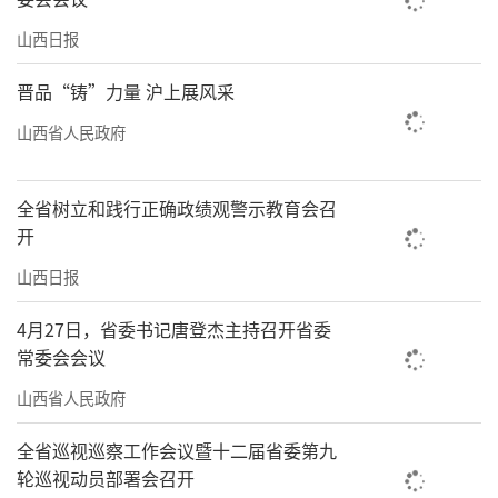
业饮片生产提供重要支撑。
山西日报
“传承是中医药发展的根基。我们要始终
晋品“铸”力量 沪上展风采
在传承中求创新，在创新中求发展。”张朔生
山西省人民政府
说，实验室联合企业成立中药炮制传承工作室2
个，建立山西中药炮制技术数据库，并完成纪
全省树立和践行正确政绩观警示教育会召
录片《老药工讲药》拍摄。
开
经方扶阳山西省重点实验室依托山西省中
山西日报
西医结合医院建设，致力于运用经方治疗重大
4月27日，省委书记唐登杰主持召开省委
慢性病和疑难病症。“传承不泥古，创新不离
常委会会议
宗。”山西省中西医结合医院副院长冯振宇教
山西省人民政府
授介绍，实验室分类采集古今经方医案，建立
《伤寒杂病论》《金匮要略》所载经方、方证
全省巡视巡察工作会议暨十二届省委第九
轮巡视动员部署会召开
研究相关文献数据库和现代循证研究资料数据