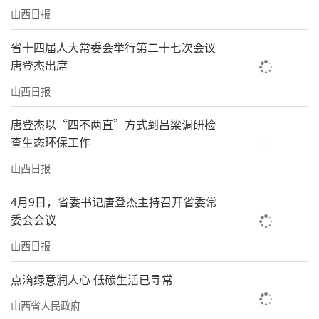
库，并深入基层建成赵杰名老中医药传承工作
山西日报
室15个，培训医师超3000名。
省十四届人大常委会举行第二十七次会议
唐登杰出席
深耕临床沃土研创济世良方
山西日报
今年新春伊始，山西省中药制剂研发技术
唐登杰以“四不两直”方式到吕梁调研检
创新中心传来令人振奋的消息，由该中心主任
查生态环保工作
郝旭亮教授科研团队自主研发的中药1.1类新
山西日报
药“柴芩宁神颗粒”获得国家药品监督管理局
临床试验默示许可。这一具有完全自主知识产
4月9日，省委书记唐登杰主持召开省委常
权的中药新药研发取得突破性进展，填补了当
委会会议
前中医药治疗神经精神系统疾病的细分领域空
山西日报
白。
点滴绿意润人心 低碳生活已寻常
小儿芪参抗复感颗粒、顺胃降逆颗粒、逍
山西省人民政府