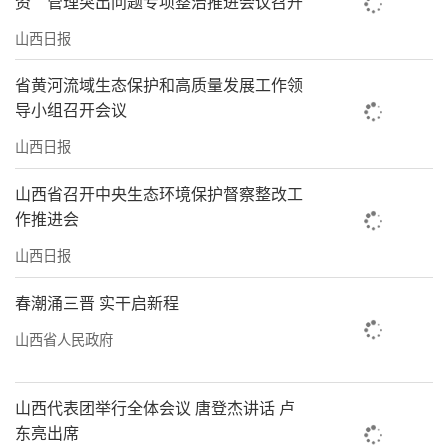
资”管理突出问题专项整治推进会议召开
五”期间已下达中医药科技创新工程项目30项
山西日报
和中医药科研课题1000余项。
融合产学研用贯通产业链条
省黄河流域生态保护和高质量发展工作领
导小组召开会议
清洗、炮制、切片、包装……盛夏七月，
山西日报
山西和仁堂中药饮片有限责任公司生产车间里
山西省召开中央生态环境保护督察整改工
呈现一片繁忙景象。中药炮制山西省重点实验
作推进会
室的科研成果正在公司流水线上创造真金白银
山西日报
的价值。“校企合作以来，公司产品内在质量
指标显著提升，实现营收倍增，被中国中药协
春潮涌三晋 实干启新程
会认定为全国中药饮片品牌企业。”公司副总
山西省人民政府
经理罗刚自豪地说。
中药炮制山西省重点实验室还联合17家企
山西代表团举行全体会议 唐登杰讲话 卢
东亮出席
业、3家医院，成立山西省中药饮片产业技术创