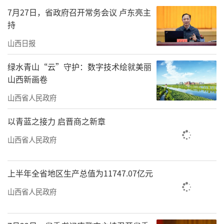
区、综合能源企业展区、能源科技创新展区、
7月27日，省政府召开常务会议 卢东亮主
新能源展区、智慧能源展区、绿色装备展区八
持
大展区，全方位展示能源产业绿色低碳转型最
山西日报
新成果与发展趋势。主题形象展区以“能源革
绿水青山“云”守护：数字技术绘就美丽
命看山西”为主线，系统呈现了山西践行“四
山西新画卷
个革命、一个合作”能源安全新战略的探索实
山西省人民政府
践成果。国际展区汇聚了美国特斯拉、瑞士
ABB、德国SEW赛威传动等30余家国际知名企
以青蓝之接力 启晋商之新章
业，展示了氢能解决方案、智能装备等全球领
山西省人民政府
先成果。首次设置的绿电展区成为展会一大亮
点，集中呈现了山西推动绿电资源就地转化、
上半年全省地区生产总值为11747.07亿元
产业低碳转型以及绿电产业园区建设情况。能
山西省人民政府
源科技创新展区聚焦能源转型9条实践路径，设
立煤炭绿色智能开采、煤炭灵活高效发电、低