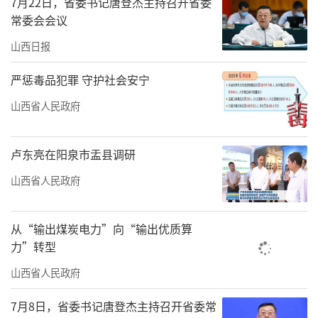
7月22日，省委书记唐登杰主持召开省委
碳高效煤制油气、碳捕集利用与封存、地热、
常委会会议
新能源等六大板块，同时单设清华大学山西清
山西日报
洁能源研究院、中科院山西煤化所、省能源互
严惩毒品犯罪 守护社会安宁
联网研究院等3个专区，以重大平台、重大成
果、重大示范工程为主要展陈内容，展出我省
山西省人民政府
近年来的80多项能源科技重大创新成果，呈现
了全省能源科技创新的显著成效。
卢东亮在阳泉市盂县调研
山西省人民政府
本届能源博览会吸引了包括中煤能源、中
国华电、晋能控股、山西焦煤、华为、中科院
从“输出煤炭电力”向“输出优质算
山西煤化所及特斯拉等在内的500余家国内外能
力”转型
源领域的领军企业、商协会、高校及科研院所
山西省人民政府
参加。其中，韩国展团、鄂尔多斯展团、榆林
展团及省内产业集群同台亮相，展示了“国际
7月8日，省委书记唐登杰主持召开省委常