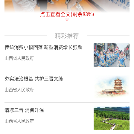
点击查看全文(剩余
83
%)
晋云科技展位，观众正在了解智能机器人。该
精彩推荐
机器人已应用于矿下主煤流皮带运输系统异物
传统消费小幅回落 新型消费增长强劲
捡取及智能巡检等工作。申晋光摄
山西省人民政府
9月27日，在2025年太原能源低碳发展论坛
举行之际，2025年山西（太原）能源产业博览
夯实法治根基 共护三晋文脉
会（以下简称“能源博览会”）在山西潇河国
山西省人民政府
际会展中心拉开帷幕。
本届能源博览会以“绿色低碳转型发展构
清凉三晋 消费升温
建新型能源体系”为主题，展览面积为5万平方
山西省人民政府
米，设置主题形象展区、国际展区、绿电展