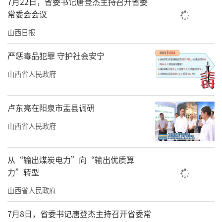
7月22日，省委书记唐登杰主持召开省委
人、为国育才的初心使命，涵养高尚师德师
常委会会议
风，锤炼过硬素质本领，做新时代“四有”好
山西日报
老师，培养更多担当民族复兴大任的时代新
严惩毒品犯罪 守护社会安宁
人。各级党委和政府要加大对教育的投入和保
障力度，关心关爱基层一线教师，在全社会营
山西省人民政府
造尊师重教的良好风尚。
卢东亮在阳泉市盂县调研
山西省人民政府
从“输出煤炭电力”向“输出优质算
力”转型
山西省人民政府
7月8日，省委书记唐登杰主持召开省委常