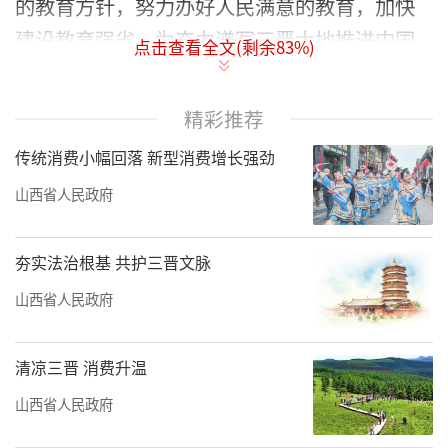
的教育方针，努力办好人民满意的教育，加快
建设教育强省，为奋力谱写三晋大地推进中国
点击查看全文(剩余
83
%)
式现代化新篇章提供有力支撑。
精彩推荐
传统消费小幅回落 新型消费增长强劲
山西省人民政府
夯实法治根基 共护三晋文脉
山西省人民政府
中北大学被誉为“人民兵工第一校”。唐
清凉三晋 消费升温
登杰来到该校极限环境光电动态测试技术与仪
山西省人民政府
器全国重点实验室，看望优秀教师代表，了解