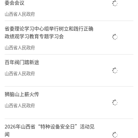
委会会议
卢东亮来到山西大学附属中学看望慰问一
线教师代表，了解办学历史、课程安排和师资
山西省人民政府
队伍建设等情况，肯定学校教育教学成果，希
省委理论学习中心组举行树立和践行正确
望广大教师增强为党育人、为国育才的责任感
政绩观学习教育专题学习会
使命感，落实立德树人根本任务，立足课堂教
山西省人民政府
学主阵地，深化教研实践，推进思政课改革创
百年阀门踏新途
新，教育引导学生培育和践行社会主义核心价
山西省人民政府
值观，培养德智体美劳全面发展的社会主义建
设者和接班人。在山西师范大学，他走进磁性
狮脑山上薪火传
分子与磁信息材料教育部重点实验室，看望慰
问优秀教师代表，询问科研进展、平台建设及
山西省人民政府
创新成果转化等情况，强调要聚焦山西转型发
展需求，深化教育教学改革，坚持办学特色，
2026年山西省“特种设备安全日”活动见
闻
推进科研创新，切实发挥高校教育科技人才融