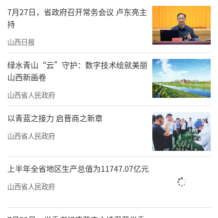
平台建设、科研进展和人才培养等情况，鼓励
7月27日，省政府召开常务会议 卢东亮主
他们聚焦科技前沿和国家需求，加强关键核心
持
技术攻关，努力取得更多研究成果，为国防建
山西日报
设和地方经济社会发展贡献力量。在山西省实
绿水青山“云”守护：数字技术绘就美丽
验小学，他与一线教师亲切交流，了解学校集
山西新画卷
团化办学和教师队伍建设等情况，希望大家潜
山西省人民政府
心教书育人，创新教学模式方法，强化核心素
养培育，促进学生德智体美劳全面发展。慰问
以青蓝之接力 启晋商之新章
中，唐登杰强调，要坚持不懈用习近平新时代
山西省人民政府
中国特色社会主义思想铸魂育人，实施新时代
立德树人工程，一体推进教育发展、科技创
上半年全省地区生产总值为11747.07亿元
新、人才培养，加快建设高质量教育体系，让
山西省人民政府
教育改革发展成果更多更公平惠及全省人民。
希望广大教师弘扬教育家精神，牢记为党育