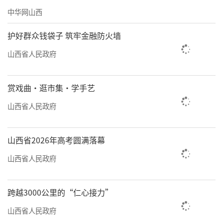
中华网山西
合优势，助力全省高质量发展和现代化建设。
护好群众钱袋子 筑牢金融防火墙
省领导李金科、胡立杰、汤志平参加慰
问。
山西省人民政府
责任编辑：何剑
赏戏曲·逛市集·学手艺
山西省人民政府
山西省2026年高考圆满落幕
山西省人民政府
跨越3000公里的“仁心接力”
山西省人民政府