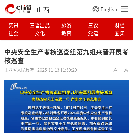
山西
English
资讯
三晋出品
旅游
三农
财经
社会
文化
教育
党建
图集
中央安全生产考核巡查组第九组来晋开展考
核巡查
山西省人民政府
2025-11-13 11:39:29