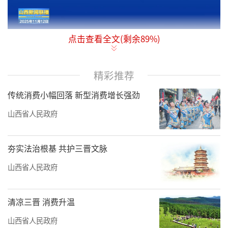
点击查看全文(剩余
89
%)
按照党中央统一部署，11月9日至18日，中
央安全生产考核巡查组第九组对我省开展2025
精彩推荐
年度中央安全生产考核巡查。省委书记唐登杰
会见考核巡查组组长、水利部副部长王宝恩一
传统消费小幅回落 新型消费增长强劲
行，就落实安全生产党政同责、加强重点领域
山西省人民政府
风险隐患排查整治等交换意见。王宝恩出席考
核巡查工作座谈会并讲话，省长卢东亮作表态
夯实法治根基 共护三晋文脉
发言，省委常委、常务副省长董晓宇汇报有关
山西省人民政府
工作情况。
王宝恩指出，
今年是首次以党中央名义开
清凉三晋 消费升温
展安全生产考核巡查，将重点核查党政领导干
山西省人民政府