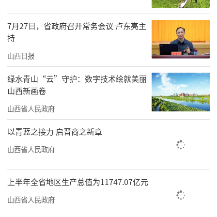
部责任制落实情况、有关部门安全生产履职情
况、安全生产治本攻坚三年行动推进情况、事
7月27日，省政府召开常务会议 卢东亮主
故多发地区和行业领域、群众反映和职工报告
持
的问题隐患线索，通过座谈问询、明查暗访、
山西日报
调阅资料、个别谈话、隐患曝光、专家指导服
绿水青山“云”守护：数字技术绘就美丽
务等方式，客观真实反映有关工作实效。严格
山西新画卷
落实中央整治形式主义为基层减负要求，注重
山西省人民政府
提高考核巡查质效，对重大事故隐患和问题严
以青蓝之接力 启晋商之新章
肃追责问责。希望山西省以此次考核巡查为契
机，进一步压紧压实各方责任，持续改进和加
山西省人民政府
强安全生产工作，坚决防范遏制重特大事故发
生，以高水平安全保障高质量发展。
上半年全省地区生产总值为11747.07亿元
山西省人民政府
卢东亮表示，
此次考核巡查是对我省安全