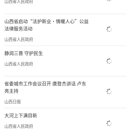
山西省人民政府
山西省启动“法护新业·情暖人心”公益
法律服务活动
山西省人民政府
静润三晋 守护民生
山西省人民政府
省委城市工作会议召开 唐登杰讲话 卢东
亮主持
山西日报
座谈会上，与会人员观看了全国前三季度
明查暗访发现典型问题隐患警示片。考核巡查
大河上下满目新
组第九组有关成员，省安委会有关成员单位负
山西省人民政府