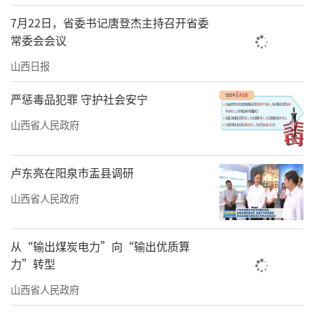
生产工作的一次全面检验。各地各部门要深入
7月22日，省委书记唐登杰主持召开省委
贯彻习近平总书记关于安全生产的重要论述和
常委会会议
考察山西重要讲话重要指示精神，更好统筹发
山西日报
展和安全，坚决扛牢安全生产政治责任，把事
前预防摆在更加突出位置，深入推进治本攻
严惩毒品犯罪 守护社会安宁
坚，扎实抓好重点领域安全生产和防灾减灾救
山西省人民政府
灾各项工作，结合“十五五”规划编制，全面
提升全省本质安全整体水平。全力支持配合考
卢东亮在阳泉市盂县调研
核巡查组开展工作，对指出的问题隐患诚恳接
山西省人民政府
受、照单全收、立行立改，强化标本兼治，切
实提高安全生产治理能力和水平，努力以山西
从“输出煤炭电力”向“输出优质算
一域安全为全国大局稳定多作贡献。
力”转型
山西省人民政府