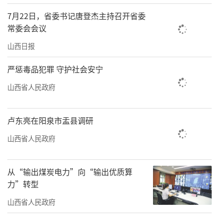
五”时期经济社会发展的重大意义、指导思
7月22日，省委书记唐登杰主持召开省委
常委会会议
想、重大原则、重大战略任务和根本保障，加
强组织领导、联系界别群众、强化宣传宣讲，
山西日报
为推进中国式现代化建设广泛凝聚人心、凝聚
严惩毒品犯罪 守护社会安宁
共识、凝聚智慧、凝聚力量。要强化责任担
山西省人民政府
当，按照省委工作部署，全面对标对表《建
议》战略部署和具体任务，持续为我省高质量
卢东亮在阳泉市盂县调研
发展和“十五五”规划纲要编制建言献策出
山西省人民政府
力，为奋力谱写三晋大地推进中国式现代化新
篇章作出新的更大贡献。
从“输出煤炭电力”向“输出优质算
力”转型
山西省人民政府
责任编辑：何剑