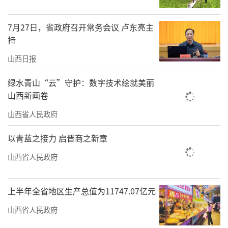
关键时期召开的一次十分重要的会议。习近平
总书记在全会上所作的重要讲话，高屋建瓴、
7月27日，省政府召开常务会议 卢东亮主
思想深邃、统揽全局、催人奋进，为做好“十
持
五五”时期工作，奋力开创中国式现代化建设
山西日报
新局面指明了前进方向、提供了根本遵循。会
绿水青山“云”守护：数字技术绘就美丽
议审议通过的《建议》，对未来五年发展作出
山西新画卷
顶层设计和战略擘画，是接续推进中国式现代
山西省人民政府
化建设的纲领性文件。
以青蓝之接力 启晋商之新章
会议强调，要提高政治站位，把学习好、
山西省人民政府
宣传好、贯彻好党的二十届四中全会精神作为
当前和今后一个时期的重大政治任务，担负
起“落实下去、凝聚起来”的政治责任，以实
上半年全省地区生产总值为11747.07亿元
际行动坚定拥护“两个确立”、坚决做到“两
山西省人民政府
个维护”。要强化理论武装，准确把握“十五