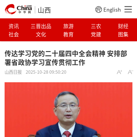
山西
English
资讯
三晋出品
旅游
三农
财经
社会
文化
教育
党建
图集
传达学习党的二十届四中全会精神 安排部
署省政协学习宣传贯彻工作
山西日报
2025-10-28 09:50:20