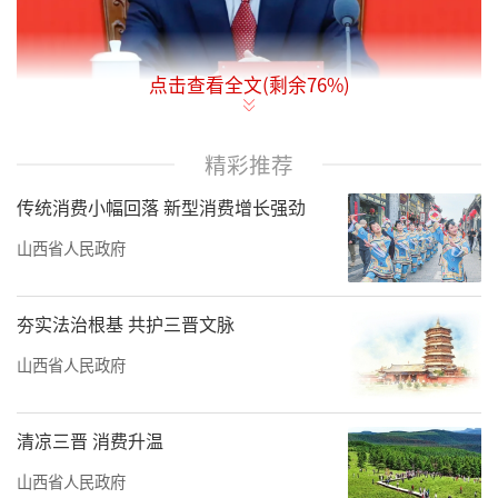
点击查看全文(剩余
76
%)
10月27日上午，省政协党组召开扩大会
精彩推荐
议，传达学习党的二十届四中全会精神，学习
传统消费小幅回落 新型消费增长强劲
贯彻10月24日省委常委会会议精神，审议通过
山西省人民政府
《省政协党组关于学习宣传贯彻党的二十届四
中全会精神的工作方案》，安排部署省政协贯
夯实法治根基 共护三晋文脉
彻落实工作。省政协党组书记、主席张春林主
山西省人民政府
持并讲话。
会议指出，党的二十届四中全会是在以中
清凉三晋 消费升温
国式现代化全面推进强国建设、民族复兴伟业
山西省人民政府