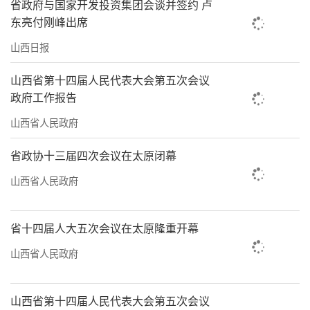
省政府与国家开发投资集团会谈并签约 卢
润”的汾水之泥，更是滋养造就了“观如碧
东亮付刚峰出席
玉，抚如童肌”的中国四大名砚——绛州澄泥
山西日报
砚。
山西省第十四届人民代表大会第五次会议
“绛州澄泥砚孕于秦汉，兴盛于唐宋，至
政府工作报告
明代炉火纯青，可惜于明末清初技艺失传。文
山西省人民政府
献中，只留下‘绛人善制澄泥砚……陶为砚，
省政协十三届四次会议在太原闭幕
水不涸焉’‘澄于绛县纱囊者，化脆为坚信神
冶’等零星记载。”新绛县城西北20公里，绛
山西省人民政府
州澄泥砚生产基地，数千片残次砚台堆砌而成
的院墙前，蔺涛声音低沉。
省十四届人大五次会议在太原隆重开幕
山西省人民政府
1986年，时任新绛县博物馆业务馆长的蔺
永茂，就是用一本“绛人善制澄泥砚”的斑驳
山西省第十四届人民代表大会第五次会议
古籍，把儿子蔺涛带上了这条非遗传承之路。