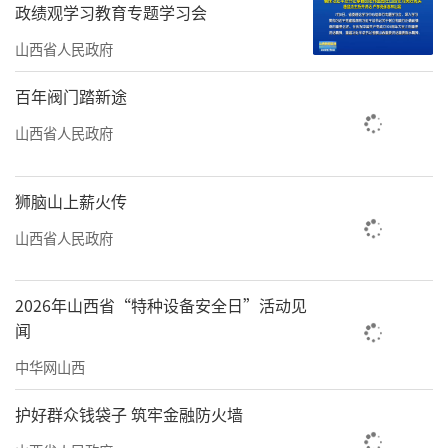
政绩观学习教育专题学习会
片厚重的黄土地上恣意生长、绵延千年的手
山西省人民政府
艺，历经时光淘洗砥砺，在新时代里散发着熠
熠光辉，点缀着、影响着、幸福着人们的美好
百年阀门踏新途
生活。
山西省人民政府
丰厚家底彰显本色
狮脑山上薪火传
表里山河，山西特殊的地理区位造就了独
山西省人民政府
特的三晋文化特色，形成了源远流长的历史文
化、悠久绵长的农耕文化、丰富多彩的民俗文
2026年山西省“特种设备安全日”活动见
化、和谐共生的生态文化、诚信为本的晋商文
闻
化、绚丽多彩的民族融合文化、光耀千秋的红
中华网山西
色文化等，而非遗是这些文化的重要组成部
护好群众钱袋子 筑牢金融防火墙
分。