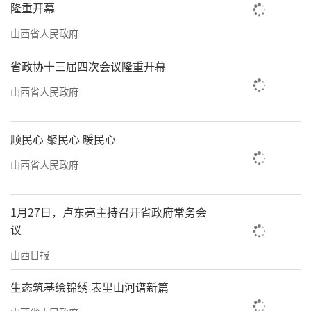
隆重开幕
从检索文献查找澄泥砚的前世今生，到探
山西省人民政府
寻摸索还原绛州澄泥砚制造技艺，从汾河沟谷
省政协十三届四次会议隆重开幕
千辛万苦采泥寻料，到自家小院屡败屡战建窑
山西省人民政府
试烧……1991年8月，经过5年反复琢磨、尝
试，父子俩终于成功烧制出三方澄泥砚，并逐
顺民心 聚民心 暖民心
步掌握形成了成泥、制坯、烧制等一整套绛州
澄泥砚制作焙烧工艺。诞生于古老绛州，曾沉
山西省人民政府
睡河底300余年的澄泥资源，终于在新时代淬火
重生，百炼成砚。
1月27日，卢东亮主持召开省政府常务会
议
与绛州澄泥砚命运纠缠的39年间，这位曾
山西日报
经的美术老师，如今的中国工艺美术大师蔺
涛，已然将澄泥砚这门传统技艺不断发扬光
生态筑基绘锦绣 表里山河谱新篇
大。