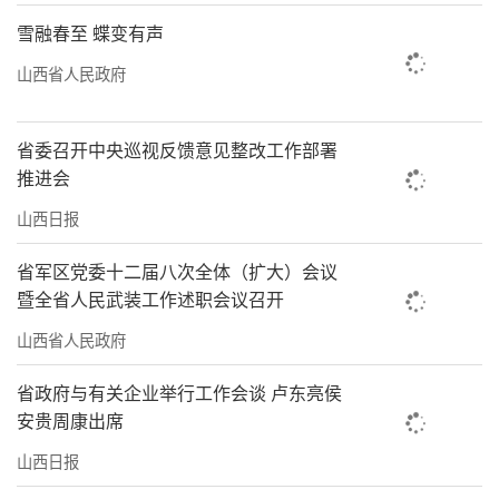
人喜爱。如今，他又烧出了令蔺涛比之不及的
雪融春至 蝶变有声
豆沙绿等8色砚台。
山西省人民政府
一方澄泥砚，三代蔺氏人。千载澄泥，方
寸墨池，其中，有非遗的赓续传承，也饱含着
省委召开中央巡视反馈意见整改工作部署
涵育古今的无尽哲思。
推进会
左权民歌：太行之声响彻云霄
山西日报
“桃花来你就红来，杏花来你就白。爬山
省军区党委十二届八次全体（扩大）会议
暨全省人民武装工作述职会议召开
越岭我寻你来呀……”每当夕阳西下，人们结
束了一天的劳作，这样的歌声便会在各个角落
山西省人民政府
响起。7月21日下午，在左权县城沙河公园的西
省政府与有关企业举行工作会谈 卢东亮侯
南角，一个由民歌爱好者自发组织的“民歌
安贵周康出席
角”热闹非凡。大家围坐一起，从《亲圪蛋下
山西日报
河洗衣裳》到《绣荷包》，再到《闹五更》，