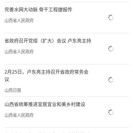
全力打造集工业化生产、潞绸产品体验、潞绸
完善水网大动脉 骨干工程捷报传
文化展示、潞绸织造研学基地于一体的综合性
山西省人民政府
产业园。2019年，潞绸文化园成功入选第三批
国家工业遗产。依托潞绸文化和国家非遗潞绸
省政府召开党组（扩大）会议 卢东亮主持
织造技艺，高平市更精心打造潞绸专业镇，全
山西省人民政府
面推进“农、工、文、旅”一体发展。华美的
潞绸，正成为高平高质量发展的重要引领和闪
2月25日，卢东亮主持召开省政府常务会
耀世界的亮丽名片。
议
绛州澄泥砚：方寸墨池浴火新生
山西日报
山川造化，烟火人间。悠悠汾河水蜿蜒南
山西省统筹推进宜居宜业和美乡村建设
流，至新绛始放慢脚步，折而向西。这微微顿
山西省人民政府
足，仿若汾河母亲的深情回眸，不仅孕育了这
古绛重镇的千里沃土，经年沉积、“色古质