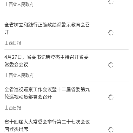
山西省人民政府
位同志的发言，才了解到非遗有许多资金、宣
传等方面的支持平台，很受益。”
全省树立和践行正确政绩观警示教育会召
非遗传承离不开创新。我省以文化生态保
开
护区建设为抓手，推动优秀传统文化传承保
山西日报
护、普及推广、传播交流等工作，持续加强碛
4月27日，省委书记唐登杰主持召开省委
口、河曲、上党（晋城）3个省级文化生态保护
常委会会议
实验区建设工作。2023年1月，晋中文化生态保
山西省人民政府
护区（山西省晋中市）通过文化和旅游部验
收。2023年3月，由省委宣传部指导，山西省文
全省巡视巡察工作会议暨十二届省委第九
轮巡视动员部署会召开
化和旅游厅、山西大学共同设立的非物质文化
遗产研究院正式成立。
山西日报
人才是非遗传承的活水。近年来，我省与
省十四届人大常委会举行第二十七次会议
唐登杰出席
文化和旅游部恭王府博物馆合作，建成“山西