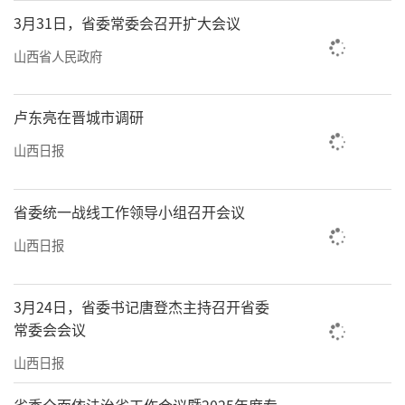
台，积极选派我省非遗项目和传承人开展文化
3月31日，省委常委会召开扩大会议
交流，让山西非遗品牌走出去；推动传统技
山西省人民政府
艺、表演艺术等门类非遗项目进校园、进社
区、进企业、进景区等，加强社会宣传推广和
卢东亮在晋城市调研
合作交流，使优秀传统文化得以弘扬。
山西日报
2023年5月，以“推进非遗创新发展·铸就
文化产业繁荣”为主题，第三届山西非物质文
省委统一战线工作领导小组召开会议
化遗产博览会暨工艺美术产品博览交易会在平
山西日报
遥古城举办。至此，我省已经连续三届举办非
物质文化遗产博览会，让更多人亲近非遗、爱
3月24日，省委书记唐登杰主持召开省委
上非遗。
常委会会议
在省委宣传部的统筹安排和指导下，省文
山西日报
旅厅协助完成央视《非遗里的中国》山西篇拍