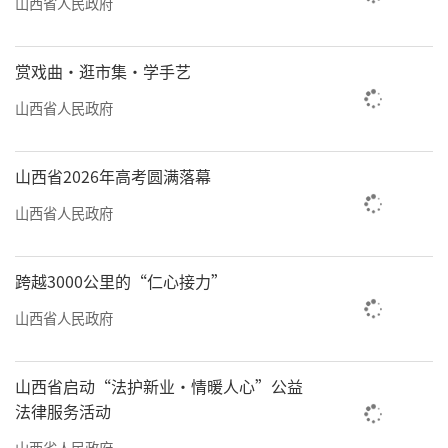
山西省人民政府
“民歌海洋”“戏曲摇篮”“舞蹈故
乡”……都是山西之美誉，从《诗经》的“唐
赏戏曲·逛市集·学手艺
风”“魏风”发展至今，几乎每个县都有民
山西省人民政府
歌，已经收集民歌15000余首。以晋剧等四大梆
子为代表的地方剧种38个，大同耍孩儿、沁源
山西省2026年高考圆满落幕
秧歌、二人台等稀有戏曲剧种，被誉为中国戏
曲艺术的活化石。民间舞蹈遍布全省，到现在
山西省人民政府
还保留着200余种，仅鼓舞就有“花鼓”“转身
鼓”“花庆鼓”“扇鼓”等20多种。
跨越3000公里的“仁心接力”
山西省人民政府
作为非物质文化遗产大省之一，山西早在
2009年全省非遗普查中就发现非遗线索20余万
山西省启动“法护新业·情暖人心”公益
条，有效信息8.23万条，而且种类齐全、存续
法律服务活动
完整、源流清晰、谱系清楚。通过近20年的努
山西省人民政府