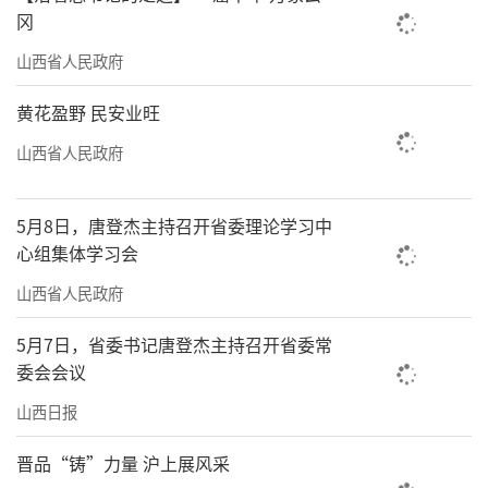
冈
定与管理办法》《省级非物质文化遗产保护资
山西省人民政府
金管理办法》《非遗工坊认定与管理办法》
《关于进一步加强非物质文化遗产保护工作的
黄花盈野 民安业旺
实施方案》《促进民间艺术保护传承若干措
山西省人民政府
施》等一系列政策措施的出台实施，为我省非
遗保护提供了操作路径和有力保障。
5月8日，唐登杰主持召开省委理论学习中
心组集体学习会
6月26日，省文旅厅组织省直相关单位召开
了非遗工作座谈会，现场与会代表观看了传承
山西省人民政府
人的项目展示，与传承人交流了心得体会，就
5月7日，省委书记唐登杰主持召开省委常
相关部门如何支持非遗传承发展进行了讨论。
委会会议
交城传统堆绫艺术省级代表性传承人、年轻的
山西日报
张姣丽侃侃而谈：“平时我们囿于工作室，专
晋品“铸”力量 沪上展风采
心搞创作，听了省农业农村厅、省教育厅等单