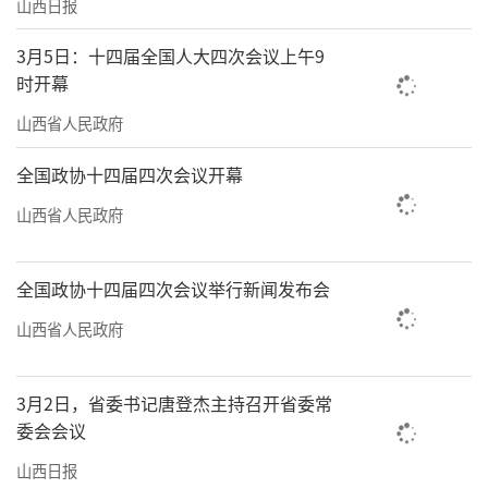
山西日报
潞安府潞绸织造集团股份有限公司（原晋东南
3月5日：十四届全国人大四次会议上午9
高平丝织印染厂、山西吉利尔潞绸集团织造股
时开幕
份有限公司）以“传承丝绸文明，重塑潞绸辉
山西省人民政府
煌”为使命，秉承手工点意匠图、分层染色等
独特技艺与现代工艺融合创新，使“潞绸”成
全国政协十四届四次会议开幕
为新时代晋商名牌。企业先后获得首批“中国
山西省人民政府
高档丝绸标志认证”，荣获“中国驰名商
标”，并推动潞绸织造技艺成功入选“国家级
全国政协十四届四次会议举行新闻发布会
非物质文化遗产”名录，现已成长为国家“东
山西省人民政府
桑西移”工程龙头企业和华北地区规模最大的
丝绸织造印染企业。
3月2日，省委书记唐登杰主持召开省委常
委会会议
以山西潞安府潞绸织造集团股份有限公司
为龙头，高平市加快推进潞绸产业创新发展，
山西日报