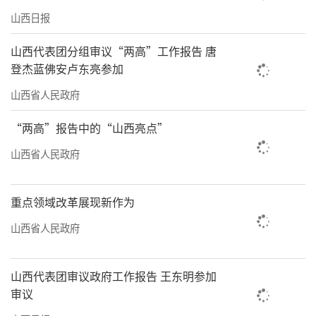
山西日报
人懒态燕脂愁，春梭抛掷鸣高楼。彩线结茸背
复叠，白袷玉郎寄桃叶。为君挑鸾作腰绶，愿
山西代表团分组审议“两高”工作报告 唐
君处处宜春酒。”唐代著名诗人李贺的《染丝
登杰蓝佛安卢东亮参加
上春机》描绘了潞绸织造的生动一幕。从浸丝
山西省人民政府
到染丝，从上机纺织到刺绣图案，那时的潞绸
“两高”报告中的“山西亮点”
织造技艺已十分精致成熟。明清以来，潞绸发
山西省人民政府
展进入鼎盛，形成“登机鸣杼者，奚啻数千
家，其机则九千余”的规模，此时的潞绸更为
重点领域改革展现新作为
精细、华丽，从而成为皇家贡品，并以其特有
山西省人民政府
的质地和美感赢得了“衣被天下”的美誉。
近代中国的战火硝烟中，潞绸一度凋零落
山西代表团审议政府工作报告 王东明参加
寞。伴随着新中国的成立，这一宝贵技艺重获
审议
新生。1958年以来，作为唯一传承单位的山西