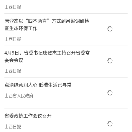
山西日报
忻州（静乐）传统工艺工作站”，大力实施中
国非遗传承人研修培训计划，自2016年起先后
唐登杰以“四不两直”方式到吕梁调研检
举办了29期传承人培训班，近1200人参训受
查生态环保工作
益。培育传承领军人物，老陈醋酿制技艺国家
山西日报
级代表性传承人郭俊陆入选2017“中国非遗年
4月9日，省委书记唐登杰主持召开省委常
度人物”；中医传统制剂方法（龟龄集传统制
委会会议
作技艺、定坤丹制作技艺）国家级代表性传承
山西日报
人柳惠武荣获2019“中国非遗年度人物”；平
点滴绿意润人心 低碳生活已寻常
遥推光漆器髹饰技艺国家级代表性传承人薛生
金成功入选2022“中国非遗年度人物”30位提
山西省人民政府
名候选人名单；民间绣活（高平绣活）国家级
非遗代表性传承人赵翠林成功入选“全国青年
省委政协工作会议召开
非遗传承人扶持计划”2023年度扶持对象。
山西日报