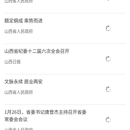
山西省人民政府
“取汾河古河床之泥，经反复澄清、过
题定纲成 乘势而进
滤、装袋压滤，再经半年陈腐，数百遍搓揉使
其质地致密，始能制坯，制坯后，还需3个月阴
山西省人民政府
干，方可雕刻、砂磨、入窑烧制。”蔺涛告诉
记者，绛州澄泥砚的制作共分12个主要环节、
山西省纪委十二届六次全会召开
70余道工序，历时至少10个月，成品率却只有
山西日报
30%左右，精品率不到8%。
文脉永续 居业两安
1994年，蔺永茂父子携绛州澄泥砚参加首
届“中国名砚博览会”，一举斩获金奖。2006
山西省人民政府
年，“绛州澄泥砚”被认定为中国驰名商标。
2008年，绛州澄泥砚制作技艺成功申报国家级
1月26日，省委书记唐登杰主持召开省委
常委会会议
非遗项目。两年后，新绛县荣膺“中国澄泥砚
山西省人民政府