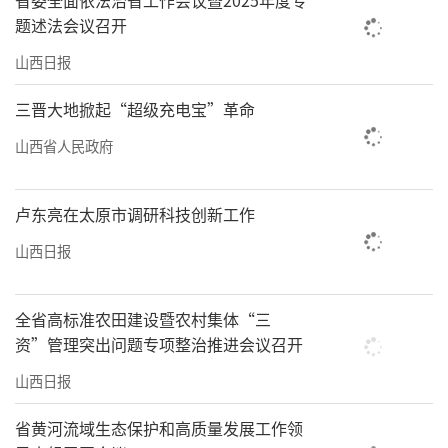
省委全面依法治省工作会议暨2025年度专
摄工作，重点选择具有黄河农耕文化特色的25
题述法会议召开
个非遗项目，组织协调全省非遗队伍300余人参
山西日报
加拍摄。2023年6月3日，节目在CCTV-1综合频
道播出，璀璨的非遗项目深受全国人民喜爱。
三晋大地掀起“超级充电宝”革命
山西省人民政府
高平潞绸：千年名绸再绽华彩
不久前，太湖世界文化论坛对外公布：该
卢东亮在太原市调研科技创新工作
论坛携手中国传统非物质文化遗产——山西晋城
山西日报
高平潞绸，与巴黎名媛舞会正式签约冠名。时
值中法建交60周年暨中法文化旅游年之际，高
全省高标准农田建设暨农村集体“三
平潞绸以冠名身份率先登陆世界顶尖级名媛舞
资”管理突出问题专项整治推进会议召开
会——巴黎名媛舞会“中国文化之舞”系列活
山西日报
动，成为推广中国文化的“领舞者”，一时间
惊艳世界。
省黄河流域生态保护和高质量发展工作领