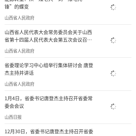
锋”的蝶变
明，一位从事民歌演唱工作超过50年的老艺
山西省人民政府
人，从小在父母的歌声中长大，如今又将自己
的歌声传给了儿孙。正是这种全民参与的氛
山西省人民代表大会常务委员会关于山西
围，让左权民歌得以生生不息，代代相传。
省第十四届人民代表大会第五次会议召开
时间的决定
山西省人民政府
“山丹丹你就开花呀红艳艳，看见你亲哥
哥就心里甜”……左权民歌中最具特色的莫过
省委理论学习中心组举行集体研讨会 唐登
于“开花调”。这种以“花”为中心，以“开
杰主持并讲话
花”为比兴的民歌形式，不仅展现了左权人对
山西省人民政府
美好生活的向往和憧憬，更承载了太行山悠久
1月4日，省委书记唐登杰主持召开省委常
的人文历史和红色文化。从封建社会期间的爱
委会会议
情悲歌，到“五四”新文化运动后的反封建之
山西日报
作，再到抗战时期的抗战动员曲，“开花
12月30日，省委书记唐登杰主持召开省委
调”以其独特的艺术魅力见证了时代的变迁和