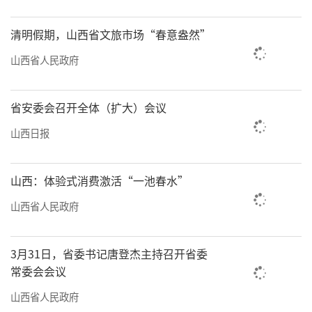
融合发展提升成色
清明假期，山西省文旅市场“春意盎然”
融入生活、融入文旅，新时代的非遗传承
山西省人民政府
才能展现出鲜活的生命力。
7月13日，2024年“文化和自然遗产日”展
省安委会召开全体（扩大）会议
示月活动之一非遗说大咖分享会第六期举办。
山西日报
活动现场，太原金漆镶嵌的非遗传承人和山西
大学漆画教授伊宝带领观众探寻太原漆厂的前
山西：体验式消费激活“一池春水”
世今生，分享古老技艺的传承与复兴。
山西省人民政府
近年来，我省通过“文化和自然遗产
日”以及传统节日开展宣传展示活动推动非遗
3月31日，省委书记唐登杰主持召开省委
融入生活；借助中国（济南）非遗博览会、成
常委会会议
都国际非遗节、全国非遗曲艺周等重大展会平
山西省人民政府