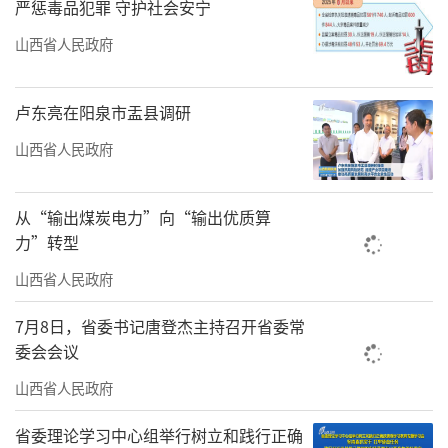
严惩毒品犯罪 守护社会安宁
细如发丝的龙须面、吹弹可破的面气
山西省人民政府
球……令“与辉同行”直播间的粉丝们连声赞
叹。6月22日，山西省级面食非遗传承人闫锦超
卢东亮在阳泉市盂县调研
被邀请进“与辉同行”直播间，精湛的面艺表
山西省人民政府
演让山西非遗再次火“出圈”。事实上，在此
前刚刚结束的“与辉同行”山西行中，三
从“输出煤炭电力”向“输出优质算
晋“遗”珍鼓乐、晋剧、蒲剧、民歌、剪纸等
力”转型
已经惊艳亮相，圈粉无数。
山西省人民政府
近年来，无论在进博会、文博会等国家级
7月8日，省委书记唐登杰主持召开省委常
省级重要展会上，在各行各业丰富多彩的文旅
委会会议
活动中，还是在群众文化活动的方方面面都有
山西省人民政府
非遗的影子，都离不开非遗的助力。
省委理论学习中心组举行树立和践行正确
传承与发展，守正与创新——那些在山西这