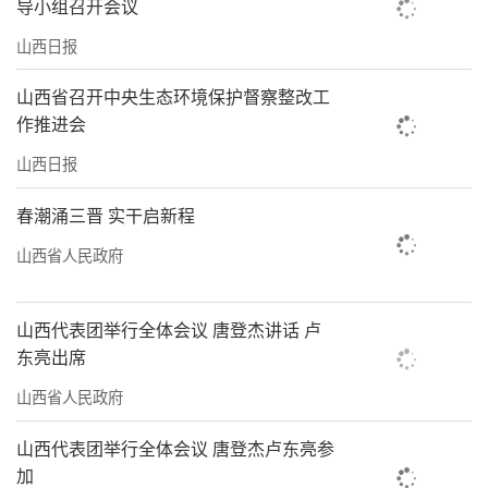
导小组召开会议
与其说这是潞绸的高光时刻，不如说这是
山西日报
它的荣光重现。早在隋唐时期，潞绸便已是名
山西省召开中央生态环境保护督察整改工
扬九州的中国三大名绸之一，并远销海外。如
作推进会
今的它，正乘着中华优秀传统文化创造性转
山西日报
化、创新性发展的东风，绽放出更加夺目的光
彩。
春潮涌三晋 实干启新程
潞绸，主产于我省长治和晋城高平一带，
山西省人民政府
因古称“潞州”而得名。追溯华夏历史，这里
正是神农炎帝“教之麻桑，以为布帛”的起源
山西代表团举行全体会议 唐登杰讲话 卢
东亮出席
地。几千年来，这里的人们沿袭着“种桑养
蚕、缫丝织绸”的传统，用汗水和智慧创造出
山西省人民政府
了极具特色的潞绸织造技艺。
山西代表团举行全体会议 唐登杰卢东亮参
加
“玉罂汲水桐花井，茜丝沉水如云影。美