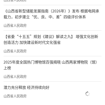
之都”。如今，绛州澄泥砚取得的荣誉，挂满
了蔺涛的澄泥砚研制所。
《山西省新型储能发展指南（2026年）》发布 根据电网承
载力，初步建立“优、良、中、差”四级评价体系
“取之于水而成之于火”的绛州澄泥砚，
山西省人民政府
被认为是真正意义上的匠心手作。蔺涛设计制
作的数十个系列、上千个澄泥砚，造型古典，
【省委“十五五”规划《建议》解读之九】 增强文化创新
花纹繁美，融传统文化及诗、史、文、书、
创造活力 加快建设新时代文化强省
画、篆于一身，烧制成砚，又是入窑一色，出
山西省人民政府
窑万千。
2025年度全国热门博物馆百强揭晓 山西两家博物院（馆）
“纸寿千年，砚传百世。”2019年，蔺涛
上榜
的儿子蔺霄麟，于韩国国民大学陶瓷工艺系学
山西省人民政府
成归国，也加入了绛州澄泥砚的传承队伍。其
潜力充分释放 经济持续向好
创新设计的“水滴”“核桃”“琴”等实用小
山西省人民政府
砚，融入国风国潮，造型时尚简约，颇受年轻