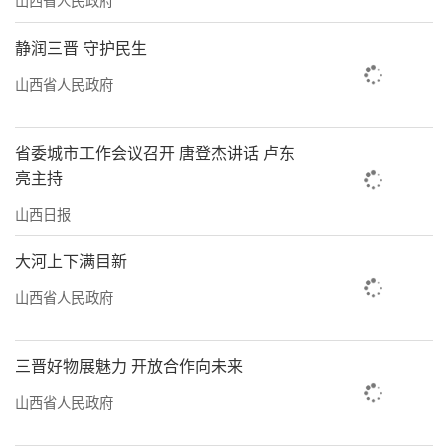
力，非遗名录体系不断完善，目前，我省拥有
国家级非遗代表性项目182个，位列全国前列，
静润三晋 守护民生
国家级非遗代表性传承人149人；省级非遗代表
山西省人民政府
性项目1173项，省级非遗代表性传承人1427
人；市级非遗代表性项目2103项，市级非遗代
省委城市工作会议召开 唐登杰讲话 卢东
表性传承人2500人；县级非遗代表性项目5089
亮主持
项，县级非遗代表性传承人5515人。2023年1
山西日报
月，晋中市正式成为国家级文化生态保护区。
大河上下满目新
省文旅厅非遗处负责人说：“山西五千年
山西省人民政府
文明史上下延续，非物质文化遗产厚重多彩、
蕴藏丰富，是中华文明多元一体、薪火相传的
三晋好物展魅力 开放合作向未来
生动见证，是三晋大地优秀传统文化的活态展
山西省人民政府
示。”