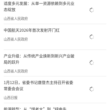
适度多元发展：从单一资源依赖到多元业
一首首经典曲目轮番上演，独唱、对唱、合唱
态绽放
交织成一片欢乐的海洋。原生态的民歌唱腔，
山西省人民政府
搭配着反映当地生活的歌词，大家陶醉其中，
掌声与尖叫声此起彼伏。
中国航天2026年首次发射开门红
山西省人民政府
左权县是一片红色的土地，原名辽县，为
纪念抗日名将左权而更名。左权县也是中国民
产业升级：从传统产业焕新到新兴产业破
间文化艺术之乡，素有“万首民歌千出戏”的
局的跃升
美誉。据官方考证，左权民歌作为太行山区原
山西省人民政府
生态民歌的代表，早在宋元时期就被广泛传
唱，成为当地民众劳作休闲时的娱乐方式。至
1月12日，省委书记唐登杰主持召开省委
常委会会议
明清时期，民歌更贴近生活，至今仍有当年流
传下来的曲目。
山西日报
“在左权，会说话就会唱民歌。”曹彦
能源转型：从“煤老大”到“绿电先