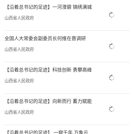
传承创新擦亮底色
【沿着总书记的足迹】一河澄碧 锦绣满城
“时间好像偏爱山西这片土地，于是在这
山西省人民政府
里留下了许多它走过的痕迹。”非遗璀璨夺
目，传承生生不息，时代把新的命题交给了我
全国人大常委会副委员长何维在晋调研
们，如何保护好这些珍贵的遗产，山西一直在
山西省人民政府
寻找自己的答案。
非遗保护传承政策的不断完善、非遗保护
【沿着总书记的足迹】科技创新 勇攀高峰
力度的不断加大、非遗传播影响力的不断增
山西省人民政府
强、非遗人才培养的不断创新、非遗融合发展
的不懈探索……
【沿着总书记的足迹】向新而行 蓄力赋能
山西省人民政府
《关于贯彻落实中国传统工艺振兴计划的
实施意见》《省级文化生态保护区管理办法》
《山西省省级非物质文化遗产代表性传承人认
【沿着总书记的足迹】 一窟千年 万象云