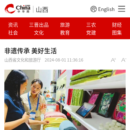
山西
English
资讯
三晋出品
旅游
三农
财经
社会
文化
教育
党建
图集
非遗传承 美好生活
山西省文化和旅游厅
2024-08-01 11:36:16