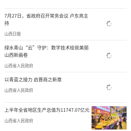
会议指出，过去一年，省人大常委会、省
政府、省政协、省法院、省检察院党组坚持以
7月27日，省政府召开常务会议 卢东亮主
习近平新时代中国特色社会主义思想为指导，
持
坚决贯彻落实党中央决策部署及省委工作安
山西日报
排，扎实开展深入贯彻中央八项规定精神学习
绿水青山“云”守护：数字技术绘就美丽
教育，围绕中心、服务大局，履职尽责、积极
山西新画卷
作为，推动各方面工作取得新进展新成效。今
山西省人民政府
年是中国共产党成立105周年，是“十五五”开
局之年。各党组要深入学习贯彻习近平总书记
以青蓝之接力 启晋商之新章
在中央政治局常务委员会会议上的重要讲话精
山西省人民政府
神和对山西工作的重要讲话重要指示精神，全
面贯彻落实党的二十大和二十届历次全会精
上半年全省地区生产总值为11747.07亿元
神，充分发挥把方向、管大局、保落实的重要
山西省人民政府
作用，推动党中央各项决策部署不折不扣在山