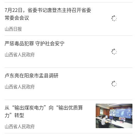
西落到实处，以实际行动坚定拥护“两个确
7月22日，省委书记唐登杰主持召开省委
立”、坚决做到“两个维护”。要认真落实省
常委会会议
委十二届十次、十一次全会部署，锚定“十五
山西日报
五”时期全省经济社会发展目标任务，找准定
严惩毒品犯罪 守护社会安宁
位、明确职责，密切配合、形成合力，共同推
山西省人民政府
进各领域工作，努力实现良好开局。要牢固树
立和践行正确政绩观，坚持为人民出政绩、以
卢东亮在阳泉市盂县调研
实干出政绩，大兴调查研究之风，落实“四下
基层”制度，深化整治形式主义为基层减负，
山西省人民政府
用心用情用力解决好群众急难愁盼问题。要深
入落实新时代党的建设总要求，认真履行全面
从“输出煤炭电力”向“输出优质算
力”转型
从严治党主体责任，进一步加强自身建设，巩
固拓展学习教育成果，一体推进“三不腐”，
山西省人民政府