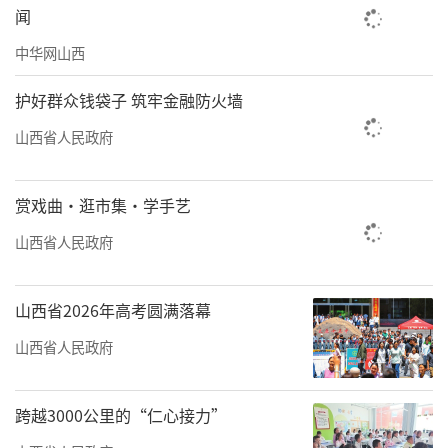
会议听取了2025年全省安全生产形势分析
闻
汇报。指出，要深入学习贯彻习近平总书记关
中华网山西
于安全生产的重要论述，增强“时时放心不
护好群众钱袋子 筑牢金融防火墙
下”的责任感，严格落实安全生产责任制和各
项监管制度，深化治本攻坚三年行动，狠抓重
山西省人民政府
点行业领域风险隐患排查整治，更好以科技创
新赋能本质安全，不断提高防灾减灾救灾能
赏戏曲·逛市集·学手艺
力，坚决防范和遏制重特大事故发生，为“十
山西省人民政府
五五”良好开局夯实安全基础。
山西省2026年高考圆满落幕
会议听取了2025年全省社会稳定形势分析
汇报。指出，要深入贯彻总体国家安全观，坚
山西省人民政府
持在发展中固安全、在安全中谋发展，把捍卫
政治安全摆在首位，提高公共安全治理水平，
跨越3000公里的“仁心接力”
强化社会治安整体防控，深化“化解矛盾风险