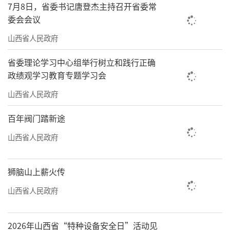
以严的基调、严的措施、严的氛围抓班子、带
7月8日，省委书记唐登杰主持召开省委常
队伍、正风气，努力营造风清气正的政治生
委会会议
态。
山西省人民政府
会议指出，要深入学习贯彻习近平文化思
省委理论学习中心组举行树立和践行正确
想，全面落实全国宣传部长会议精神，坚持不
政绩观学习教育专题学习会
懈用党的创新理论凝心铸魂，严格落实意识形
山西省人民政府
态工作责任制，巩固壮大自信自强、团结奋进
百年阀门踏新途
的主流思想舆论，培育和践行社会主义核心价
山西省人民政府
值观，着力提升文物保护利用和文化遗产保护
传承水平，扎实推动文旅深度融合发展，加快
狮脑山上薪火传
建设新时代文化强省，为奋力谱写三晋大地推
进中国式现代化新篇章提供坚强思想保证、强
山西省人民政府
大精神力量、有利文化条件。
2026年山西省“特种设备安全日”活动见