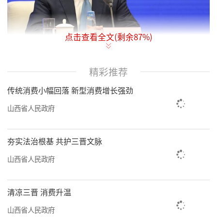
点击查看全文(剩余
87
%)
1月12日，省委常委会召开会议，传达学习
精彩推荐
贯彻习近平总书记在1月8日中央政治局常务委
传统消费小幅回落 新型消费增长强劲
员会会议上的重要讲话精神，传达贯彻全国宣
山西省人民政府
传部长会议精神，听取省人大常委会、省政
府、省政协、省法院、省检察院党组2025年度
夯实法治根基 共护三晋文脉
工作汇报，研究部署宣传思想文化、安全生
山西省人民政府
产、社会稳定等工作，审议通过《山西省安全
生产考核巡查实施办法》。省委书记唐登杰主
清凉三晋 消费升温
持会议。
山西省人民政府