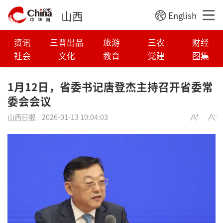
山西
English
资讯
三晋出品
旅游
三农
财经
社会
文化
教育
党建
图集
1月12日，省委书记唐登杰主持召开省委常
委会会议
山西日报
2026-01-13 10:04:03